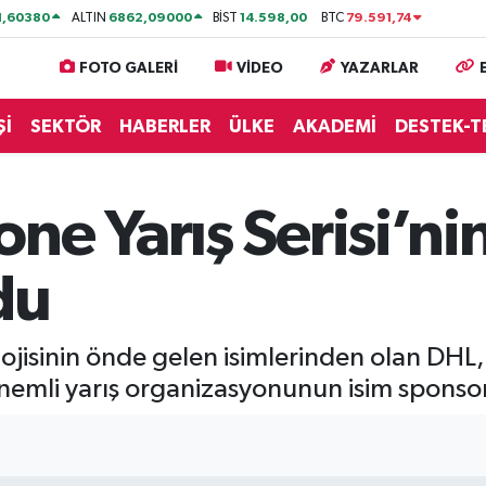
1,60380
6862,09000
14.598,00
79.591,74
ALTIN
BİST
BTC
FOTO GALERİ
VİDEO
YAZARLAR
Şİ
SEKTÖR
HABERLER
ÜLKE
AKADEMİ
DESTEK-T
ne Yarış Serisi’nin
du
lojisinin önde gelen isimlerinden olan DHL
nemli yarış organizasyonunun isim sponso