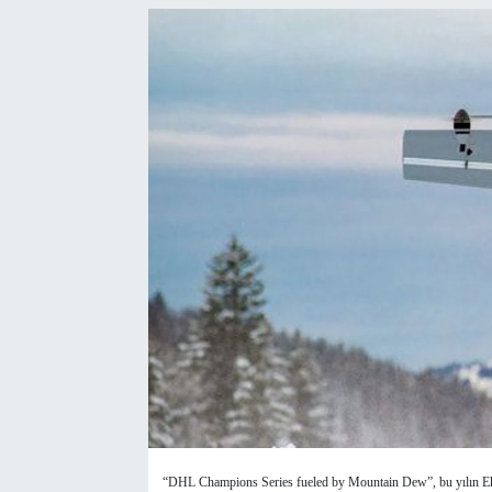
SEKTÖR
ŞİRKET PANO
SÖYLEŞİ
ÜLKE
YAŞAM
“DHL Champions Series fueled by Mountain Dew”, bu yılın Eki