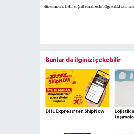
düzenlenecek. DHL, coğrafi olarak zorlu bölgelerdeki teslimatlar
Bunlar da ilginizi çekebilir
DHL Express’ten ShipNow
Lojistik 
taşımala