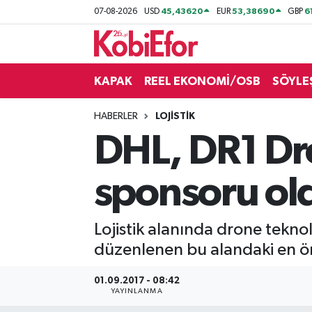
45,43620
53,38690
6
07-08-2026
USD
EUR
GBP
AKADEMİ
KAPAK
REEL EKONOMİ/OSB
SÖYLE
BİLİŞİM PANO
HABERLER
LOJİSTİK
DESTEK-TEŞVİK
DHL, DR1 Dro
ETKİNLİK
sponsoru ol
GÜNCEL
Lojistik alanında drone tekno
HABERLER
düzenlenen bu alandaki en ö
KAPAK
01.09.2017 - 08:42
YAYINLANMA
OSB