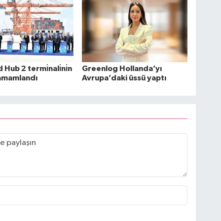
Hub 2 termı̇nalı̇nı̇n
Greenlog Hollanda’yı
 tamamlandı
Avrupa’daki üssü yaptı