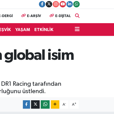
E-DERGİ
E-ARŞİV
E-DİJİTAL
EŞVİK
YAŞAM
ETKİNLİK
 global isim
, DR1 Racing tarafından
rluğunu üstlendi.
-
+
A
A