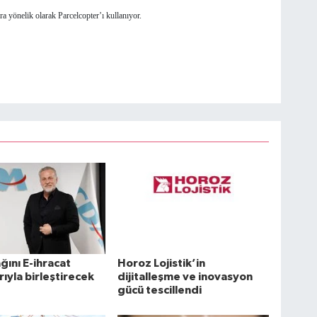
a yönelik olarak Parcelcopter’ı kullanıyor.
ağını E-ihracat
Horoz Lojistik’in
rıyla birleştirecek
dijitalleşme ve inovasyon
gücü tescillendi