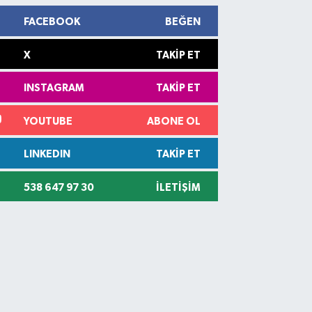
FACEBOOK
BEĞEN
X
TAKIP ET
INSTAGRAM
TAKIP ET
YOUTUBE
ABONE OL
LINKEDIN
TAKIP ET
538 647 97 30
İLETIŞIM