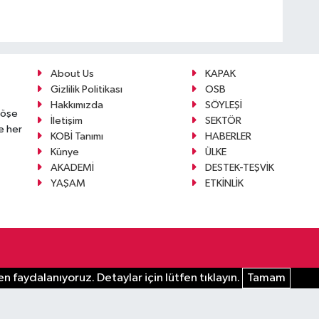
About Us
KAPAK
Gizlilik Politikası
OSB
Hakkımızda
SÖYLEŞİ
köşe
İletişim
SEKTÖR
e her
KOBİ Tanımı
HABERLER
Künye
ÜLKE
AKADEMİ
DESTEK-TEŞVİK
YAŞAM
ETKİNLİK
n faydalanıyoruz. Detaylar için lütfen tıklayın.
Tamam