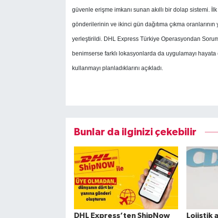
güvenle erişme imkanı sunan akıllı bir dolap sistemi.
İl
gönderilerinin ve ikinci gün dağıtıma çıkma oranlarının
yerleştirildi. DHL Express Türkiye Operasyondan Sorum
benimserse farklı lokasyonlarda da uygulamayı hayata 
kullanmayı planladıklarını açıkladı.
Bunlar da ilginizi çekebilir
DHL Express’ten ShipNow
Lojistik 