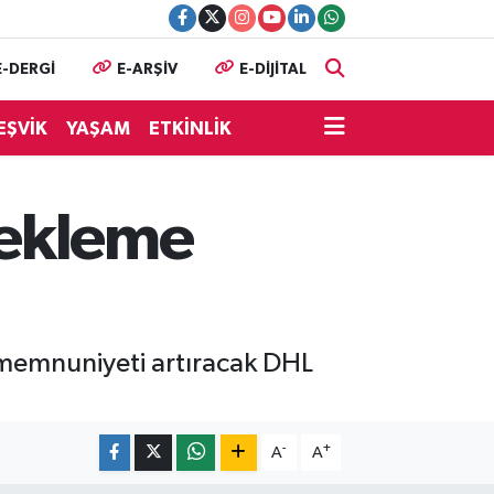
E-DERGİ
E-ARŞİV
E-DİJİTAL
EŞVİK
YAŞAM
ETKİNLİK
bekleme
i memnuniyeti artıracak DHL
-
+
A
A