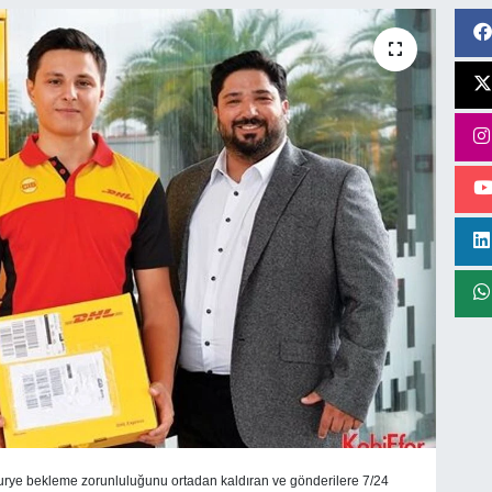
urye bekleme zorunluluğunu ortadan kaldıran ve gönderilere 7/24