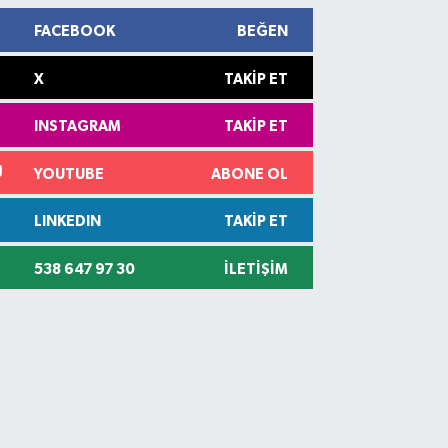
FACEBOOK
BEĞEN
X
TAKIP ET
INSTAGRAM
TAKIP ET
YOUTUBE
ABONE OL
LINKEDIN
TAKIP ET
538 647 97 30
İLETIŞIM