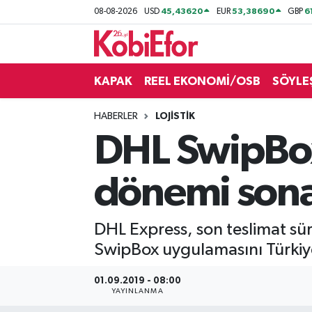
45,43620
53,38690
6
08-08-2026
USD
EUR
GBP
AKADEMİ
KAPAK
REEL EKONOMİ/OSB
SÖYLE
BİLİŞİM PANO
HABERLER
LOJİSTİK
DESTEK-TEŞVİK
DHL SwipBox
ETKİNLİK
dönemi sona
GÜNCEL
DHL Express, son teslimat sü
HABERLER
SwipBox uygulamasını Türkiye
KAPAK
01.09.2019 - 08:00
YAYINLANMA
OSB