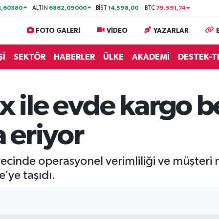
1,60380
6862,09000
14.598,00
79.591,74
ALTIN
BİST
BTC
FOTO GALERİ
VİDEO
YAZARLAR
Şİ
SEKTÖR
HABERLER
ÜLKE
AKADEMİ
DESTEK-T
 ile evde kargo 
 eriyor
recinde operasyonel verimliliği ve müşter
’ye taşıdı.