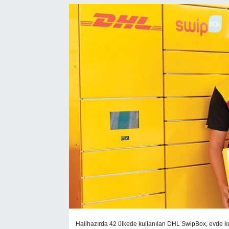
SEKTÖR
ŞİRKET PANO
SÖYLEŞİ
ÜLKE
YAŞAM
Halihazırda 42 ülkede kullanılan DHL SwipBox, evde k