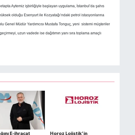
k etapta Aytemiz işbirliğiyle başlayan uygulama, İstanbul’da şahıs
 yüksek olduğu Esenyurt ile Kozyatağı’ndaki petrol istasyonlarına
lu Genel Müdür Yardımcısı Mustafa Tonguç, yeni sistemi müşteriler
geçirmeyi, uzun vadede ise dağıtımın yanı sıra toplama amaçlı
ağını E-ihracat
Horoz Lojistik’in