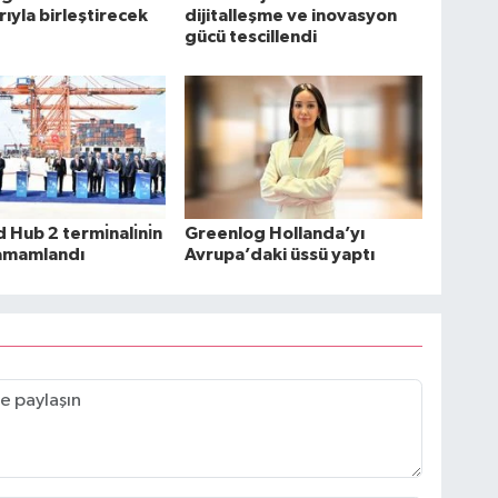
rıyla birleştirecek
dijitalleşme ve inovasyon
gücü tescillendi
Hub 2 termı̇nalı̇nı̇n
Greenlog Hollanda’yı
 tamamlandı
Avrupa’daki üssü yaptı