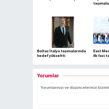
taşımala
Boltas İtalya taşımalarında
East Med 
hedef yükseltti
ilk fazı
Yorumlar