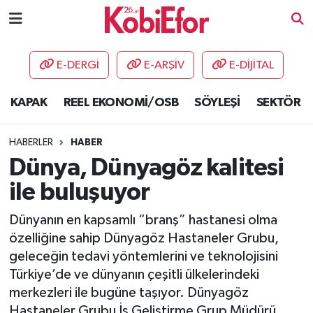
AKADEMİ
E-DERGİ
E-ARŞİV
E-DİJİTAL
BİLİŞİM PANO
KAPAK
REEL EKONOMİ/OSB
SÖYLEŞİ
SEKTÖR
DESTEK-TEŞVİK
HABERLER
HABER
ETKİNLİK
Dünya, Dünyagöz kalitesi
ile buluşuyor
GÜNCEL
Dünyanın en kapsamlı “branş” hastanesi olma
HABERLER
özelliğine sahip Dünyagöz Hastaneler Grubu,
geleceğin tedavi yöntemlerini ve teknolojisini
KAPAK
Türkiye’de ve dünyanın çeşitli ülkelerindeki
merkezleri ile bugüne taşıyor. Dünyagöz
OSB
Hastaneler Grubu İş Geliştirme Grup Müdürü