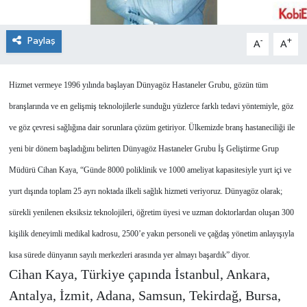
Paylaş
-
+
A
A
Hizmet vermeye 1996 yılında başlayan Dünyagöz Hastaneler Grubu, gözün tüm
branşlarında ve en gelişmiş teknolojilerle sunduğu yüzlerce farklı tedavi yöntemiyle, göz
ve göz çevresi sağlığına dair sorunlara çözüm getiriyor. Ülkemizde branş hastaneciliği ile
yeni bir dönem başladığını belirten Dünyagöz Hastaneler Grubu İş Geliştirme Grup
Müdürü Cihan Kaya, “Günde 8000 poliklinik ve 1000 ameliyat kapasitesiyle yurt içi ve
yurt dışında toplam 25 ayrı noktada ilkeli sağlık hizmeti veriyoruz. Dünyagöz olarak;
sürekli yenilenen eksiksiz teknolojileri, öğretim üyesi ve uzman doktorlardan oluşan 300
kişilik deneyimli medikal kadrosu, 2500’e yakın personeli ve çağdaş yönetim anlayışıyla
kısa sürede dünyanın sayılı merkezleri arasında yer almayı başardık” diyor.
Cihan Kaya, Türkiye çapında İstanbul, Ankara,
Antalya, İzmit, Adana, Samsun, Tekirdağ, Bursa,