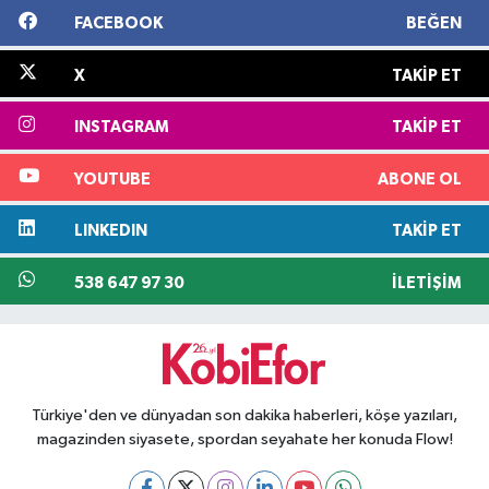
FACEBOOK
BEĞEN
X
TAKIP ET
INSTAGRAM
TAKIP ET
YOUTUBE
ABONE OL
LINKEDIN
TAKIP ET
538 647 97 30
İLETIŞIM
Türkiye'den ve dünyadan son dakika haberleri, köşe yazıları,
magazinden siyasete, spordan seyahate her konuda Flow!