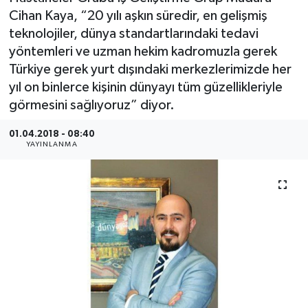
Cihan Kaya, “20 yılı aşkın süredir, en gelişmiş
SEKTÖR
teknolojiler, dünya standartlarındaki tedavi
yöntemleri ve uzman hekim kadromuzla gerek
ŞİRKET PANO
Türkiye gerek yurt dışındaki merkezlerimizde her
yıl on binlerce kişinin dünyayı tüm güzellikleriyle
SÖYLEŞİ
görmesini sağlıyoruz” diyor.
ÜLKE
01.04.2018 - 08:40
YAYINLANMA
YAŞAM