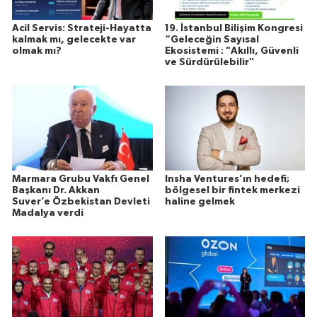
Acil Servis: Strateji-Hayatta
19. İstanbul Bilişim Kongresi
kalmak mı, gelecekte var
“Geleceğin Sayısal
olmak mı?
Ekosistemi : "Akıllı, Güvenli
ve Sürdürülebilir"
Marmara Grubu Vakfı Genel
Insha Ventures’ın hedefi;
Başkanı Dr. Akkan
bölgesel bir fintek merkezi
Suver’e Özbekistan Devleti
haline gelmek
Madalya verdi