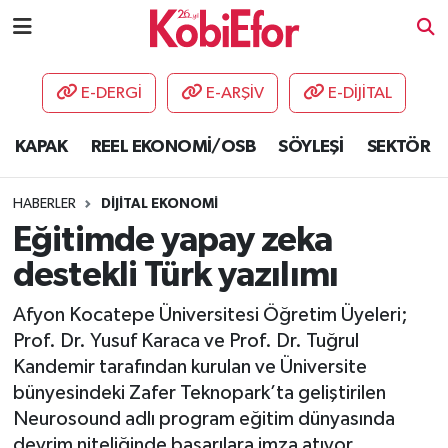
AKADEMİ
E-DERGİ
E-ARŞİV
E-DİJİTAL
BİLİŞİM PANO
KAPAK
REEL EKONOMİ/OSB
SÖYLEŞİ
SEKTÖR
DESTEK-TEŞVİK
HABERLER
DİJİTAL EKONOMİ
ETKİNLİK
Eğitimde yapay zeka
destekli Türk yazılımı
GÜNCEL
Afyon Kocatepe Üniversitesi Öğretim Üyeleri;
HABERLER
Prof. Dr. Yusuf Karaca ve Prof. Dr. Tuğrul
Kandemir tarafından kurulan ve Üniversite
KAPAK
bünyesindeki Zafer Teknopark’ta geliştirilen
Neurosound adlı program eğitim dünyasında
OSB
devrim niteliğinde başarılara imza atıyor.