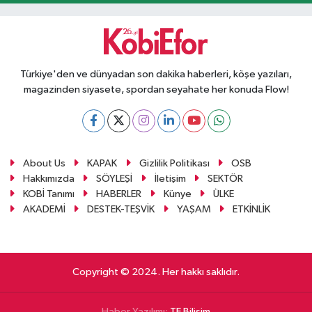
Türkiye'den ve dünyadan son dakika haberleri, köşe yazıları,
magazinden siyasete, spordan seyahate her konuda Flow!
About Us
KAPAK
Gizlilik Politikası
OSB
Hakkımızda
SÖYLEŞİ
İletişim
SEKTÖR
KOBİ Tanımı
HABERLER
Künye
ÜLKE
AKADEMİ
DESTEK-TEŞVİK
YAŞAM
ETKİNLİK
Copyright © 2024. Her hakkı saklıdır.
Haber Yazılımı:
TE Bilişim