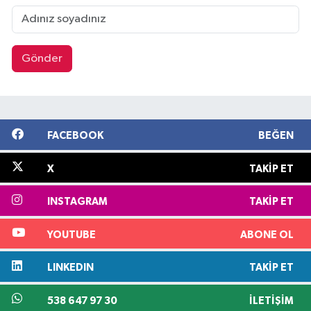
Gönder
FACEBOOK
BEĞEN
X
TAKIP ET
INSTAGRAM
TAKIP ET
YOUTUBE
ABONE OL
LINKEDIN
TAKIP ET
538 647 97 30
İLETIŞIM