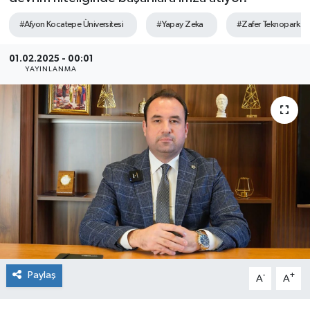
SEKTÖR
#Afyon Kocatepe Üniversitesi
#Yapay Zeka
#Zafer Teknopark
ŞİRKET PANO
01.02.2025 - 00:01
YAYINLANMA
SÖYLEŞİ
ÜLKE
YAŞAM
Paylaş
-
+
A
A