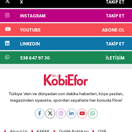
X
TAKIP ET
INSTAGRAM
TAKIP ET
YOUTUBE
ABONE OL
LINKEDIN
TAKIP ET
538 647 97 30
İLETIŞIM
Türkiye'den ve dünyadan son dakika haberleri, köşe yazıları,
magazinden siyasete, spordan seyahate her konuda Flow!
About Us
KAPAK
Gizlilik Politikası
OSB