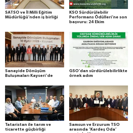
SATSO ve İl Milli Eğitim
KSO Sürdürülebilir
Müdürlüğü’nden iş birliği
Performans Ödülleri’ne son
başvuru: 24 Ekim
Sanayide Dönüşüm
GSO’dan sürdürülebilirlikte
Buluşmaları Kayseri'de
örnek adım
Tataristan ile tarım ve
Samsun ve Erzurum TSO
ticarette güçbirliği
arasında ‘Kardeş Oda’