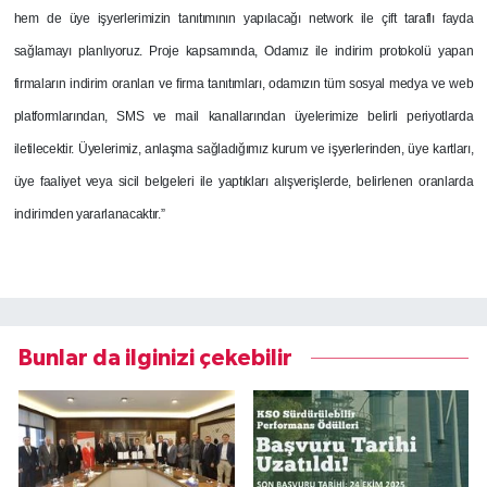
hem de üye işyerlerimizin tanıtımının yapılacağı network ile çift taraflı fayda
sağlamayı planlıyoruz. Proje kapsamında, Odamız ile indirim protokolü yapan
firmaların indirim oranları ve firma tanıtımları, odamızın tüm sosyal medya ve web
platformlarından, SMS ve mail kanallarından üyelerimize belirli periyotlarda
iletilecektir. Üyelerimiz, anlaşma sağladığımız kurum ve işyerlerinden, üye kartları,
üye faaliyet veya sicil belgeleri ile yaptıkları alışverişlerde, belirlenen oranlarda
indirimden yararlanacaktır.”
Bunlar da ilginizi çekebilir