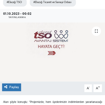
#Elazığ TSO
#Elazığ Ticaret ve Sanayi Odası
SEKTÖR
01.10.2023 - 00:02
YAYINLANMA
ŞİRKET PANO
SÖYLEŞİ
ÜLKE
YAŞAM
Paylaş
-
+
A
A
Alan şöyle konuştu: “Projemizde, hem üyelerimizin indirimlerden yararlanacağı