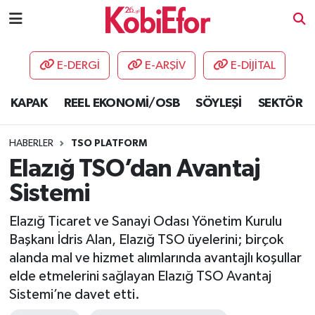
AKADEMİ
E-DERGİ
E-ARŞİV
E-DİJİTAL
BİLİŞİM PANO
KAPAK
REEL EKONOMİ/OSB
SÖYLEŞİ
SEKTÖR
DESTEK-TEŞVİK
HABERLER
TSO PLATFORM
ETKİNLİK
Elazığ TSO’dan Avantaj
Sistemi
GÜNCEL
Elazığ Ticaret ve Sanayi Odası Yönetim Kurulu
HABERLER
Başkanı İdris Alan, Elazığ TSO üyelerini; birçok
alanda mal ve hizmet alımlarında avantajlı koşullar
KAPAK
elde etmelerini sağlayan Elazığ TSO Avantaj
Sistemi’ne davet etti.
OSB