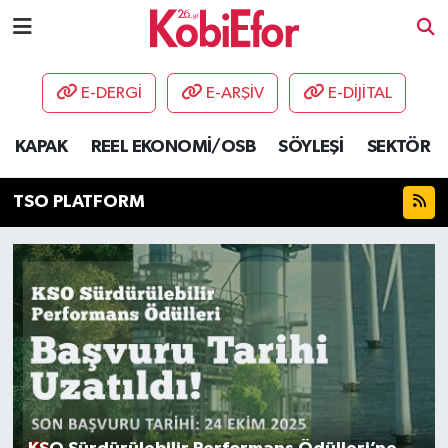
AKADEMİ
E-DERGİ
E-ARŞİV
E-DİJİTAL
BİLİŞİM PANO
KAPAK
REEL EKONOMİ/OSB
SÖYLEŞİ
SEKTÖR
DESTEK-TEŞVİK
TSO PLATFORM
ETKİNLİK
GÜNCEL
HABERLER
KAPAK
OSB