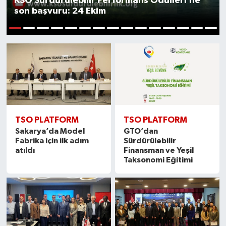
KSO Sürdürülebilir Performans Ödülleri’ne
son başvuru: 24 Ekim
SEKTÖR
1
2
3
4
5
6
7
8
9
10
11
12
13
14
15
ŞİRKET PANO
SÖYLEŞİ
ÜLKE
TSO PLATFORM
TSO PLATFORM
YAŞAM
Sakarya’da Model
GTO’dan
Fabrika için ilk adım
Sürdürülebilir
atıldı
Finansman ve Yeşil
Taksonomi Eğitimi