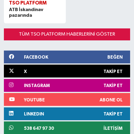
TSO PLATFORM
ATB İskandinav
pazarında
TÜM TSO PLATFORM HABERLERINI GÖSTER
FACEBOOK
BEĞEN
X
TAKIP ET
INSTAGRAM
TAKIP ET
YOUTUBE
ABONE OL
LINKEDIN
TAKIP ET
538 647 97 30
İLETIŞIM