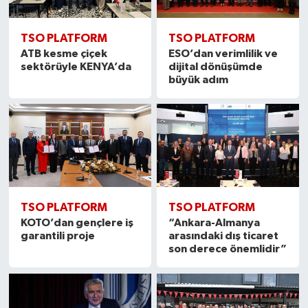
TSO PLATFORM
TSO PLATFORM
ATB kesme çiçek
ESO’dan verimlilik ve
sektörüyle KENYA’da
dijital dönüşümde
büyük adım
TSO PLATFORM
TSO PLATFORM
KOTO’dan gençlere iş
“Ankara-Almanya
garantili proje
arasındaki dış ticaret
son derece önemlidir”