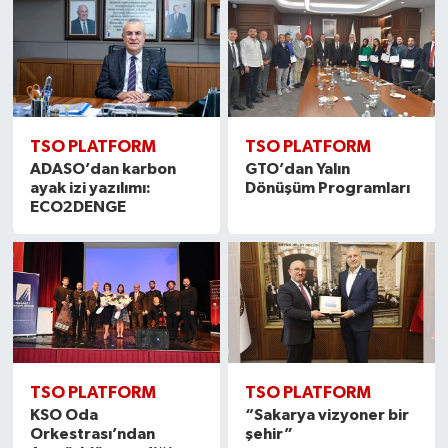
TSO PLATFORM
TSO PLATFORM
ADASO’dan karbon
GTO’dan Yalın
ayak izi yazılımı:
Dönüşüm Programları
ECO2DENGE
TSO PLATFORM
TSO PLATFORM
KSO Oda
“Sakarya vizyoner bir
Orkestrası’ndan
şehir”