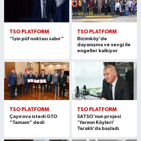
TSO PLATFORM
TSO PLATFORM
“İşin püf noktası sabır”
Bizimköy’de
dayanışma ve sevgi ile
engeller kalkıyor
TSO PLATFORM
TSO PLATFORM
Çayırova istedi GTO
SATSO’nun projesi
“Tamam” dedi
‘Yarının Köyleri’
Taraklı’da başladı