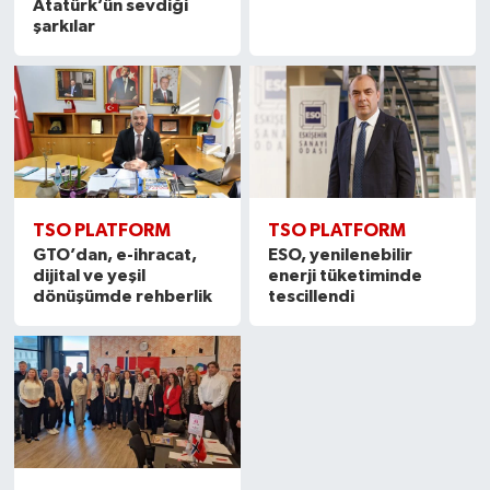
Atatürk’ün sevdiği
şarkılar
TSO PLATFORM
TSO PLATFORM
GTO’dan, e-ihracat,
ESO, yenilenebilir
dijital ve yeşil
enerji tüketiminde
dönüşümde rehberlik
tescillendi