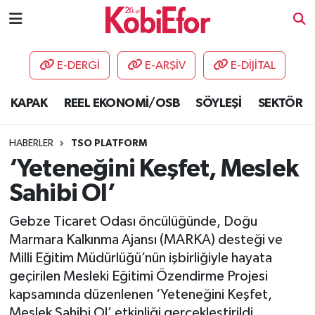
AKADEMİ
E-DERGİ
E-ARŞİV
E-DİJİTAL
BİLİŞİM PANO
KAPAK
REEL EKONOMİ/OSB
SÖYLEŞİ
SEKTÖR
DESTEK-TEŞVİK
HABERLER
TSO PLATFORM
ETKİNLİK
‘Yeteneğini Keşfet, Meslek
Sahibi Ol’
GÜNCEL
Gebze Ticaret Odası öncülüğünde, Doğu
HABERLER
Marmara Kalkınma Ajansı (MARKA) desteği ve
Milli Eğitim Müdürlüğü’nün işbirliğiyle hayata
KAPAK
geçirilen Mesleki Eğitimi Özendirme Projesi
kapsamında düzenlenen ‘Yeteneğini Keşfet,
OSB
Meslek Sahibi Ol’ etkinliği gerçekleştirildi.