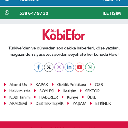
538 647 97 30
İLETIŞIM
Türkiye'den ve dünyadan son dakika haberleri, köşe yazıları,
magazinden siyasete, spordan seyahate her konuda Flow!
About Us
KAPAK
Gizlilik Politikası
OSB
Hakkımızda
SÖYLEŞİ
İletişim
SEKTÖR
KOBİ Tanımı
HABERLER
Künye
ÜLKE
AKADEMİ
DESTEK-TEŞVİK
YAŞAM
ETKİNLİK