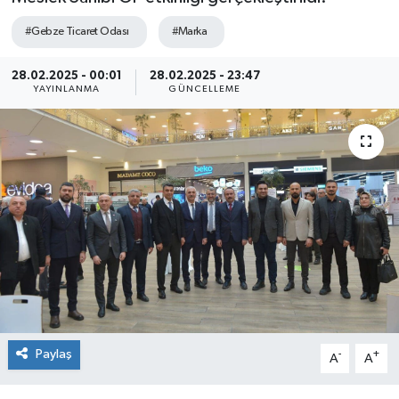
SEKTÖR
#Gebze Ticaret Odası
#Marka
ŞİRKET PANO
28.02.2025 - 00:01
28.02.2025 - 23:47
YAYINLANMA
GÜNCELLEME
SÖYLEŞİ
ÜLKE
YAŞAM
Paylaş
-
+
A
A