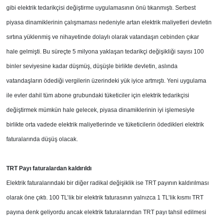
gibi elektrik tedarikçisi değiştirme uygulamasının önü tıkanmıştı. Serbest
piyasa dinamiklerinin çalışmaması nedeniyle artan elektrik maliyetleri devletin
sırtına yüklenmiş ve nihayetinde dolaylı olarak vatandaşın cebinden çıkar
hale gelmişti. Bu süreçte 5 milyona yaklaşan tedarikçi değişikliği sayısı 100
binler seviyesine kadar düşmüş, düşüşle birlikte devletin, aslında
vatandaşların ödediği vergilerin üzerindeki yük iyice artmıştı. Yeni uygulama
ile evler dahil tüm abone grubundaki tüketiciler için elektrik tedarikçisi
değiştirmek mümkün hale gelecek, piyasa dinamiklerinin iyi işlemesiyle
birlikte orta vadede elektrik maliyetlerinde ve tüketicilerin ödedikleri elektrik
faturalarında düşüş olacak.
TRT Payı faturalardan kaldırıldı
Elektrik faturalarındaki bir diğer radikal değişiklik ise TRT payının kaldırılması
olarak öne çıktı. 100 TL’lik bir elektrik faturasının yalnızca 1 TL’lik kısmı TRT
payına denk geliyordu ancak elektrik faturalarından TRT payı tahsil edilmesi