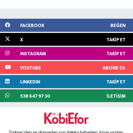
FACEBOOK
BEĞEN
X
TAKIP ET
INSTAGRAM
TAKIP ET
YOUTUBE
ABONE OL
LINKEDIN
TAKIP ET
538 647 97 30
İLETIŞIM
Türkiye'den ve dünyadan son dakika haberleri, köşe yazıları,