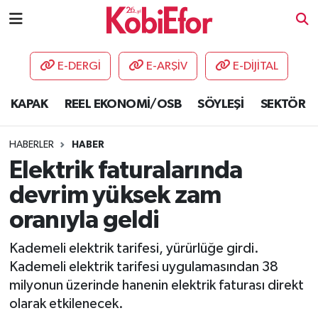
AKADEMİ
E-DERGİ
E-ARŞİV
E-DİJİTAL
BİLİŞİM PANO
KAPAK
REEL EKONOMİ/OSB
SÖYLEŞİ
SEKTÖR
DESTEK-TEŞVİK
HABERLER
HABER
ETKİNLİK
Elektrik faturalarında
devrim yüksek zam
GÜNCEL
oranıyla geldi
HABERLER
Kademeli elektrik tarifesi, yürürlüğe girdi.
Kademeli elektrik tarifesi uygulamasından 38
KAPAK
milyonun üzerinde hanenin elektrik faturası direkt
olarak etkilenecek.
OSB