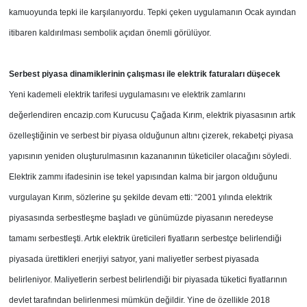
kamuoyunda tepki ile karşılanıyordu. Tepki çeken uygulamanın Ocak ayından
itibaren kaldırılması sembolik açıdan önemli görülüyor.
Serbest piyasa dinamiklerinin çalışması ile elektrik faturaları düşecek
Yeni kademeli elektrik tarifesi uygulamasını ve elektrik zamlarını
değerlendiren encazip.com Kurucusu Çağada Kırım, elektrik piyasasının artık
özelleştiğinin ve serbest bir piyasa olduğunun altını çizerek, rekabetçi piyasa
yapısının yeniden oluşturulmasının kazananının tüketiciler olacağını söyledi.
Elektrik zammı ifadesinin ise tekel yapısından kalma bir jargon olduğunu
vurgulayan Kırım, sözlerine şu şekilde devam etti: “2001 yılında elektrik
piyasasında serbestleşme başladı ve günümüzde piyasanın neredeyse
tamamı serbestleşti. Artık elektrik üreticileri fiyatların serbestçe belirlendiği
piyasada ürettikleri enerjiyi satıyor, yani maliyetler serbest piyasada
belirleniyor. Maliyetlerin serbest belirlendiği bir piyasada tüketici fiyatlarının
devlet tarafından belirlenmesi mümkün değildir. Yine de özellikle 2018