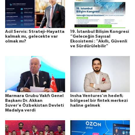
Acil Servis: Strateji-Hayatta
19. İstanbul Bilişim Kongresi
kalmak mı, gelecekte var
“Geleceğin Sayısal
olmak mı?
Ekosistemi : "Akıllı, Güvenli
ve Sürdürülebilir"
Marmara Grubu Vakfı Genel
Insha Ventures’ın hedefi;
Başkanı Dr. Akkan
bölgesel bir fintek merkezi
Suver’e Özbekistan Devleti
haline gelmek
Madalya verdi