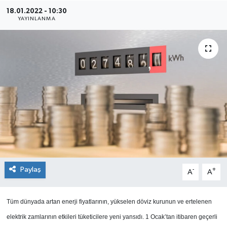
18.01.2022 - 10:30
SEKTÖR
YAYINLANMA
ŞİRKET PANO
SÖYLEŞİ
ÜLKE
YAŞAM
Paylaş
-
+
A
A
Tüm dünyada artan enerji fiyatlarının, yükselen döviz kurunun ve ertelenen
elektrik zamlarının etkileri tüketicilere yeni yansıdı. 1 Ocak’tan itibaren geçerli