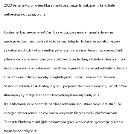
2023’te ise sektörün önemli bir atılımla bazı pazarlardaki payını kalıcı hale
getireceğini düşünüyorum.
Konteyner krizi nedeniyle AB’nin Uzakdoğu pazarından ürün tedarikinin
güçleşmesi bizim için bir fırsat oldu ve bazı talepler Türkiye’ye yöneldi. Pazara
yakınlığımız, hızlı, hatasız üretim yeteneğimiz, gelişen tasarım gücümüz ileriki
yıllarda da bizi bir adım öne çıkaracak. Sektöründe dünya liderlerinden olan Türk
hazır giyim sektörünün küresel ticaretteki payını artırması ve yüksek katma değerli
ihracatta öncü olması hedefiyle başlattığımız ‘Hazır Giyim ve Konfeksiyon
Sektöründe Endüstri 4.0 Entegrasyonu’ projemiz de devam ediyor. Şubat 2022’de
Almanya’ya yurtdışı pazarlama faaliyeti yapılmasını planlıyoruz.
Biz Birlik olarak son dönemde özellikle sektörün Endüstri 4.0’a ve Endüstri 5.0’a
entegre olması konusuna çok önem veriyoruz. Bir girişimcilik platformu olan
Techxtile Platform etkinliği ile halihazırda güçlü olan sektörü geleceğe güvenle
taşımayı hedefliyoruz.