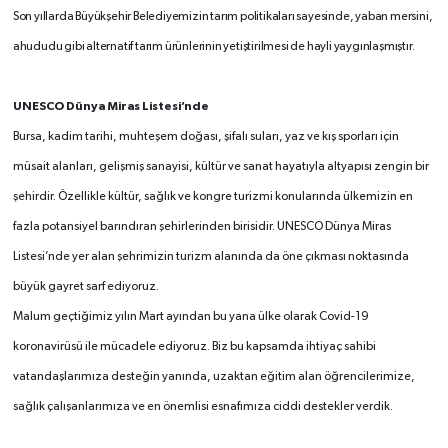
Son yıllarda Büyükşehir Belediyemizin tarım politikaları sayesinde, yaban mersini,
ahududu gibi alternatif tarım ürünlerinin yetiştirilmesi de hayli yaygınlaşmıştır.
UNESCO Dünya Miras Listesi’nde
Bursa, kadim tarihi, muhteşem doğası, şifalı suları, yaz ve kış sporları için
müsait alanları, gelişmiş sanayisi, kültür ve sanat hayatıyla altyapısı zengin bir
şehirdir. Özellikle kültür, sağlık ve kongre turizmi konularında ülkemizin en
fazla potansiyel barındıran şehirlerinden birisidir. UNESCO Dünya Miras
Listesi’nde yer alan şehrimizin turizm alanında da öne çıkması noktasında
büyük gayret sarf ediyoruz.
Malum geçtiğimiz yılın Mart ayından bu yana ülke olarak Covid-19
koronavirüsü ile mücadele ediyoruz. Biz bu kapsamda ihtiyaç sahibi
vatandaşlarımıza desteğin yanında, uzaktan eğitim alan öğrencilerimize,
sağlık çalışanlarımıza ve en önemlisi esnafımıza ciddi destekler verdik.