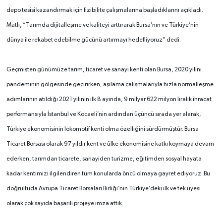
depo tesisi kazandırmak için fizibilite çalışmalarına başladıklarını açıkladı.
Matlı, “Tarımda dijitalleşme ve kaliteyi arttırarak Bursa’nın ve Türkiye’nin
dünya ile rekabet edebilme gücünü artırmayı hedefliyoruz” dedi.
G
eçmişten günümüze tarım, ticaret ve sanayi kenti olan Bursa, 2020 yılını
pandeminin gölgesinde geçirirken, aşılama çalışmalarıyla hızla normalleşme
adımlarının atıldığı 2021 yılının ilk 8 ayında, 9 milyar 622 milyon liralık ihracat
performansıyla İstanbul ve Kocaeli’nin ardından üçüncü sırada yer alarak,
Türkiye ekonomisinin lokomotif kenti olma özelliğini sürdürmüştür. Bursa
Ticaret Borsası olarak 97 yıldır kent ve ülke ekonomisine katkı koymaya devam
ederken, tarımdan ticarete, sanayiden turizme, eğitimden sosyal hayata
kadar kentimizi ilgilendiren tüm konularda öncü olmaya gayret ediyoruz. Bu
doğrultuda Avrupa Ticaret Borsaları Birliği’nin Türkiye’deki ilk ve tek üyesi
olarak çok sayıda başarılı projeye imza attık.