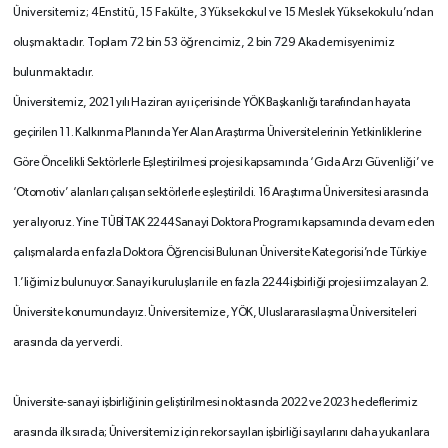
Üniversitemiz; 4 Enstitü, 15 Fakülte, 3 Yüksekokul ve 15 Meslek Yüksekokulu’ndan
oluşmaktadır. Toplam 72 bin 53 öğrencimiz, 2 bin 729 Akademisyenimiz
bulunmaktadır.
Üniversitemiz, 2021 yılı Haziran ayı içerisinde YÖK Başkanlığı tarafından hayata
geçirilen 11. Kalkınma Planında Yer Alan Araştırma Üniversitelerinin Yetkinliklerine
Göre Öncelikli Sektörlerle Eşleştirilmesi projesi kapsamında ‘Gıda Arzı Güvenliği’ ve
‘Otomotiv’ alanları çalışan sektörlerle eşleştirildi. 16 Araştırma Üniversitesi arasında
yer alıyoruz. Yine TÜBİTAK 2244 Sanayi Doktora Programı kapsamında devam eden
çalışmalarda en fazla Doktora Öğrencisi Bulunan Üniversite Kategorisi’nde Türkiye
1.’liğimiz bulunuyor. Sanayi kuruluşları ile en fazla 2244 işbirliği projesi imzalayan 2.
Üniversite konumundayız. Üniversitemize, YÖK, Uluslararasılaşma Üniversiteleri
arasında da yer verdi.
Üniversite-sanayi işbirliğinin geliştirilmesi noktasında 2022 ve 2023 hedeflerimiz
arasında ilk sırada; Üniversitemiz için rekor sayılan işbirliği sayılarını daha yukarılara