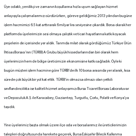
Üye odaklı, yenilikçi ve zamanın koşullarına hızla uyum sağlayan hizmet
anlayışıyla çalışmalarımızı sürdürürken, göreve geldiğimiz 2013 yılından bugüne
işlem hacmimizi 6.5 kat arttırarak 6 milyar lira seviyesine çıkardık. Borsa olarak her
platformda üyelerimizin sesi olmaya çalıştık ve ticari hayatlarına katkı koyacak
projelerin de içerisinde yer aldık. Tarımda milat olarak gördüğümüz Türkiye Ürün
İhtisas Borsası’nın (TÜRİB) A Grubu büyük hissedarlarından biri olarak hem
üyelerimizin hem de bölge üreticimizin ekonomisine katkı sağladık. Öyle ki
bugün müşteri işlem hacmine göre TÜRİB’de ilk 10 borsa arasında yer alarak, kısa
sürede çok büyük bir yol kat ettik. TÜRİB’in olmazsa olmazı olan yetkili
sınıflandırıcılıkta ise kaliteli hizmet anlayışımızı Bursa Ticaret Borsası Laboratuvar
ve Depoculuk A.Ş. ile Karacabey, Gaziantep, Turgutlu, Çorlu, Polatlı ve Konya’ya
taşıdık.
Yine üyelerimiz başta olmak üzere ilçe oda ve borsalarımız ile üreticilerimizin
talepleri doğrultusunda harekete geçerek, Bursa Eskişehir Bilecik Kalkınma