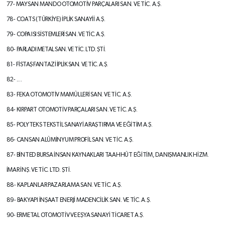
77- MAYSAN MANDO OTOMOTİV
PARÇALARI SAN. VE TİC. A.Ş.
78- COATS (TÜRKİYE) İPLİK SANAYİİ A.Ş.
79-
COPA ISI SİSTEMLERİ SAN. VE TİC. A.Ş.
80-
PARLADI METAL SAN. VE TİC. LTD. ŞTİ.
81-
FİSTAŞ FANTAZİ İPLİK SAN. VE TİC. A.Ş.
82- ....
83- FEKA OTOMOTİV MAMÜLLERİ SAN.
VE TİC. A.Ş.
84- KIRPART OTOMOTİV PARÇALARI SAN.
VE TİC. A.Ş.
85- POLYTEKS TEKSTİL SANAYİ
ARAŞTIRMA VE EĞİTİM A.Ş.
86- CANSAN ALÜMİNYUM PROFİL SAN.
VE TİC. A.Ş.
87- BİNTED BURSA İNSAN KAYNAKLARI
TAAHHÜT EĞİTİM, DANIŞMANLIK
HİZM.
İMAR İNŞ. VE TİC. LTD. ŞTİ.
88- KAPLANLAR PAZARLAMA SAN. VE
TİC. A.Ş.
89- BAKYAPI İNŞAAT ENERJİ
MADENCİLİK SAN. VE TİC. A.Ş.
90- ERMETAL OTOMOTİV VE EŞYA SANAYİ
TİCARET A.Ş.