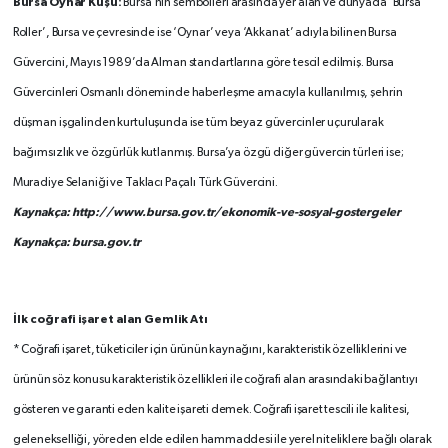
Bursa Oynar Kuşu:
Bursa’nın sembolleri arasında yer alan ve dünyada ‘Bursa
Roller’, Bursa ve çevresinde ise ‘Oynar’ veya ‘Akkanat’ adıyla bilinen Bursa
Güvercini, Mayıs 1989’da Alman standartlarına göre tescil edilmiş. Bursa
Güvercinleri Osmanlı döneminde haberleşme amacıyla kullanılmış, şehrin
düşman işgalinden kurtuluşunda ise tüm beyaz güvercinler uçurularak
bağımsızlık ve özgürlük kutlanmış. Bursa’ya özgü diğer güvercin türleri ise;
Muradiye Selaniği ve Taklacı Paçalı Türk Güvercini.
Kaynakça: http://www.bursa.gov.tr/ekonomik-ve-sosyal-gostergeler
Kaynakça: bursa.gov.tr
İlk coğrafi işaret alan Gemlik Atı
* Coğrafi işaret, tüketiciler için ürünün kaynağını, karakteristik özelliklerini ve
ürünün söz konusu karakteristik özellikleri ile coğrafi alan arasındaki bağlantıyı
gösteren ve garanti eden kalite işareti demek. Coğrafi işaret tescili ile kalitesi,
gelenekselliği, yöreden elde edilen hammaddesi ile yerel niteliklere bağlı olarak