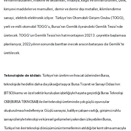
ve hammaddeleri, makine ve aksamları, mobilya, kağıt ve orman ürünleri, çelik,
kimyevi maddeler ve mamulleri, demir ve demir dışı metaller, iklimlendirme
sanayi, elektrik-elektronik izliyor. Türkiye’nin Otomobili Girişim Grubu (TOGG),
yerli ve milli otomobil TOGG’u, Bursa’nın Gemlik ilçesindeki Gemlik Tesisi’nde
üretecek. TOGG’un Gemlik Tesisi’nin hat montajının 2021 3. çeyrekte başlaması
planlanıyor, 2022 yılının sonunda banttan inecek aracın bataryası da Gemlik’te
üretilecek.
Teknolojide de iddialı:
Türkiye’nin üretim ve ihracat üslerinden Bursa,
teknolojide hedefini daha da yükseğe taşıyor. Bursa Ticaret ve Sanayi Odası’nın
(BTSO) ka
mu ve özel sektör kuruluşları işbirliğiyle hayata geçirdiği Bursa Teknoloji
OSB (BURSA TEKNOSAB) ile ileri teknoloji üretiminde çok güçlü oyuncular
oluşturulması hedefleniyor. Güçlü sanayisi, kalifiye çalışan varlığı, girişimci ruhlu
sanayicileriyle teknoloji ve küresel gelişmeleri yakından izleyebilen Bursa,
Türkiye’nin ileri teknoloji dönüşümünün temellerinin atıldığı bir kent olma amacıyla