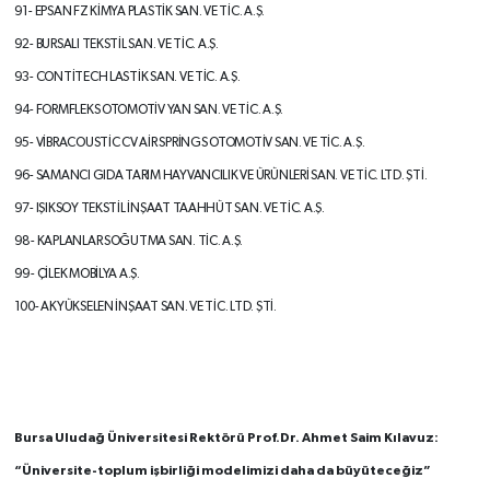
91- EPSAN FZ KİMYA PLASTİK SAN. VE
TİC. A.Ş.
92- BURSALI TEKSTİL SAN. VE TİC. A.Ş.
93- CONTİTECH LASTİK SAN. VE TİC. A.Ş.
94- FORMFLEKS OTOMOTİV YAN SAN. VE
TİC. A.Ş.
95- VİBRACOUSTİC CV AİR SPRİNGS
OTOMOTİV SAN. VE TİC. A.Ş.
96- SAMANCI GIDA TARIM HAYVANCILIK
VE ÜRÜNLERİ SAN. VE TİC. LTD. ŞTİ.
97- IŞIKSOY TEKSTİL İNŞAAT TAAHHÜT
SAN. VE TİC. A.Ş.
98- KAPLANLAR SOĞUTMA SAN. TİC. A.Ş.
99- ÇİLEK MOBİLYA A.Ş.
100- AKYÜKSELEN İNŞAAT SAN. VE TİC. LTD. ŞTİ.
Bursa Uludağ Üniversitesi Rektörü Prof.Dr. Ahmet Saim Kılavuz:
“Üniversite-toplum işbirliği modelimizi daha da büyüteceğiz”