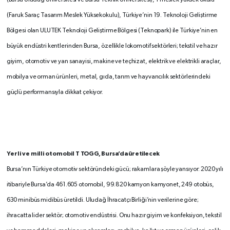
(Bursa Uludağ Üniversitesi ve Bursa Teknik Üniversitesi), 1 meslek yüksek okulu
(Faruk Saraç Tasarım Meslek Yüksekokulu), Türkiye’nin 19. Teknoloji Geliştirme
Bölgesi olan ULUTEK Teknoloji Geliştirme Bölgesi (Teknopark) ile Türkiye’nin en
büyük endüstri kentlerinden Bursa, özellikle lokomotif sektörleri; tekstil ve hazır
giyim, otomotiv ve yan sanayisi, makine ve teçhizat, elektrik ve elektrikli araçlar,
mobilya ve orman ürünleri, metal, gıda, tarım ve hayvancılık sektörlerindeki
güçlü performansıyla dikkat çekiyor.
Yerli ve milli otomobil T
TOGG, Bursa’da üretilecek
Bursa’nın Türkiye otomotiv sektöründeki gücü; rakamlara şöyle yansıyor: 2020 yılı
itibariyle Bursa’da 461.605 otomobil, 99.820 kamyon kamyonet, 249 otobüs,
630 minibüs midibüs üretildi. Uludağ İhracatçı Birliği’nin verilerine göre;
ihracatta lider sektör; otomotiv endüstrisi. Onu hazır giyim ve konfeksiyon, tekstil