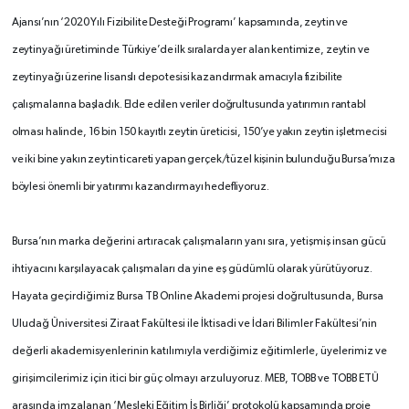
Ajansı’nın ‘2020 Yılı Fizibilite Desteği Programı’ kapsamında, zeytin ve
zeytinyağı üretiminde Türkiye’de ilk sıralarda yer alan kentimize, zeytin ve
zeytinyağı üzerine lisanslı depo tesisi kazandırmak amacıyla fizibilite
çalışmalarına başladık. Elde edilen veriler doğrultusunda yatırımın rantabl
olması halinde, 16 bin 150 kayıtlı zeytin üreticisi, 150’ye yakın zeytin işletmecisi
ve iki bine yakın zeytin ticareti yapan gerçek/tüzel kişinin bulunduğu Bursa’mıza
böylesi önemli bir yatırımı kazandırmayı hedefliyoruz.
Bursa’nın marka değerini artıracak çalışmaların yanı sıra, yetişmiş insan gücü
ihtiyacını karşılayacak çalışmaları da yine eş güdümlü olarak yürütüyoruz.
Hayata geçirdiğimiz Bursa TB Online Akademi projesi doğrultusunda, Bursa
Uludağ Üniversitesi Ziraat Fakültesi ile İktisadi ve İdari Bilimler Fakültesi’nin
değerli akademisyenlerinin katılımıyla verdiğimiz eğitimlerle, üyelerimiz ve
girişimcilerimiz için itici bir güç olmayı arzuluyoruz. MEB, TOBB ve TOBB ETÜ
arasında imzalanan ‘Mesleki Eğitim İş Birliği’ protokolü kapsamında proje