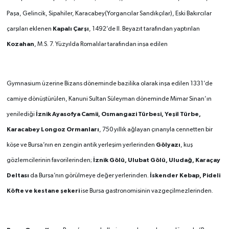
Paşa, Gelincik, Sipahiler, Karacabey(Yorgancılar Sandıkçılar), Eski Bakırcılar
Kapalı Çarşı
çarşıları eklenen
, 1492’de II. Beyazıt tarafından yaptırılan
Kozahan
, M.S. 7. Yüzyılda Romalılar tarafından inşa edilen
Gymnasium üzerine Bizans döneminde bazilika olarak inşa edilen 1331’de
camiye dönüştürülen, Kanuni Sultan Süleyman döneminde Mimar Sinan’ın
İznik Ayasofya Camii, Osmangazi Türbesi, Yeşil Türbe,
yenilediği
Karacabey Longoz Ormanları
, 750 yıllık ağlayan çınarıyla cennetten bir
Gölyazı
köşe ve Bursa’nın en zengin antik yerleşim yerlerinden
, kuş
İznik Gölü, Ulubat Gölü, Uludağ, Karaçay
gözlemcilerinin favorilerinden;
Deltası
İskender Kebap, Pideli
da Bursa’nın görülmeye değer yerlerinden.
Köfte ve kestane şekeri
ise Bursa gastronomisinin vazgeçilmezlerinden.