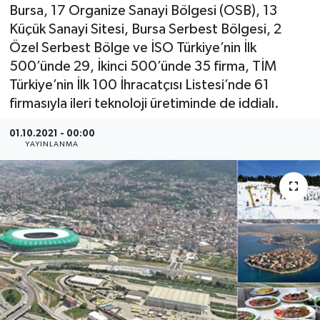
Bursa, 17 Organize Sanayi Bölgesi (OSB), 13
SEKTÖR
Küçük Sanayi Sitesi, Bursa Serbest Bölgesi, 2
Özel Serbest Bölge ve İSO Türkiye’nin İlk
ŞİRKET PANO
500’ünde 29, İkinci 500’ünde 35 firma, TİM
Türkiye’nin İlk 100 İhracatçısı Listesi’nde 61
SÖYLEŞİ
firmasıyla ileri teknoloji üretiminde de iddialı.
ÜLKE
01.10.2021 - 00:00
YAYINLANMA
YAŞAM