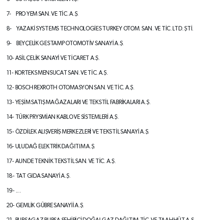
7- PRO YEM SAN. VE TİC. A.Ş.
8- YAZAKİ SYSTEMS TECHNOLOGİES
TURKEY OTOM. SAN. VE TİC. LTD. ŞTİ.
9- BEYÇELİK GESTAMP OTOMOTİV
SANAYİ A.Ş.
10- ASİL ÇELİK SANAYİ VE TİCARET A.Ş.
11-
KORTEKS MENSUCAT SAN. VE TİC. A.Ş.
12- BOSCH REXROTH OTOMASYON
SAN. VE TİC. A.Ş.
13- YEŞİM SATIŞ MAĞAZALARI VE
TEKSTİL FABRİKALARI A.Ş.
14- TÜRK PRYSMİAN KABLO VE
SİSTEMLERİ A.Ş.
15- ÖZDİLEK ALIŞVERİŞ MERKEZLERİ VE
TEKSTİL SANAYİ A.Ş.
16- ULUDAĞ ELEKTRİK DAĞITIM A.Ş.
17- AUNDE TEKNİK TEKSTİL
SAN. VE TİC. A.Ş.
18- TAT GIDA SANAYİ A.Ş.
19- ....
20- GEMLİK GÜBRE SANAYİİ A.Ş.