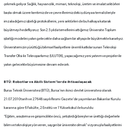
çekmek geliyor. Sağlık, hayvancılık, mimari, teknoloji, üretim ve imalat sektörleri
başta olmak üzere kentimizde ve çevre illerimizdeki iş dünyası temsilcileriyle
imzaladığımız işbirliği protokollerini, yeni sektörleri de bu halkaya katarak
büyütmeyi hedefliyoruz. Son 2.5 yılda temellerini attığımız Üniversite-Toplum
işbirliği modelini yakın gelecekte daha sağlam bir altyapı ile büyütmekte kararlıyız.
Üniversitemizin yürüttüğü bilimsel faaliyetlere önemli katkılar sunan Teknoloji
Transfer Ofisi ile Teknoparkımız (ULUTEK), yapacağımız yeni yatırım ve projeler ile
yakın gelecekte büyümesine devam edecek.
BTÜ: Robotlar ve Akıllı Sistem’lerde ihtisaslaşacak
Bursa Teknik Üniversitesi (BTÜ), Bursa’nın ikinci devlet üniversitesi olarak
21.07.2010 tarih ve 27648 sayılı Resmi Gazete’de yayımlanan Bakanlar Kurulu
kararına göre 6 Fakülte, 2 Enstitü ve 1 Yüksekokul ile kuruldu:
“Eğitim, araştırma ve girişimcilikte öncü, yetiştirdiği bireyler ve ürettiği değerlerle
bilim ve teknolojiye yön veren, saygın bir üniversite olmak” vizyonuyla faaliyetlerini