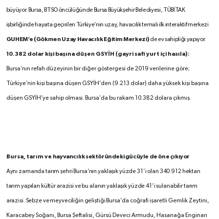
büyüyor. Bursa, BTSO öncülüğünde Bursa Büyükşehir Belediyesi, TÜBİTAK
işbirliğinde hayata geçirilen Türkiye’nin uzay, havacılık temalı ilk interaktif merkezi
GUHEM’e (Gökmen Uzay Havacılık Eğitim Merkezi)
de ev sahipliği yapıyor.
10.382 dolar kişi başına düşen GSYİH (gayri safi yurt içi hasıla):
Bursa’nın refah düzeyinin bir diğer göstergesi de 2019 verilerine göre;
Türkiye’nin kişi başına düşen GSYİH’den (9.213 dolar) daha yüksek kişi başına
düşen GSYİH’ye sahip olması. Bursa’da bu rakam 10.382 dolara çıkmış.
Bursa, tarım ve
hayvancılık sektöründeki gücüyle de öne çıkıyor
Aynı zamanda tarım şehri Bursa’nın yaklaşık yüzde 31’i olan 340.912 hektarı
tarım yapılan kültür arazisi ve bu alanın yaklaşık yüzde 41’i sulanabilir tarım
arazisi. Sebze ve meyveciliğin geliştiği
Bursa’da coğrafi işaretli Gemlik Zeytini,
Karacabey Soğanı, Bursa Şeftalisi, Gürsü Deveci Armudu, Hasanağa Enginarı