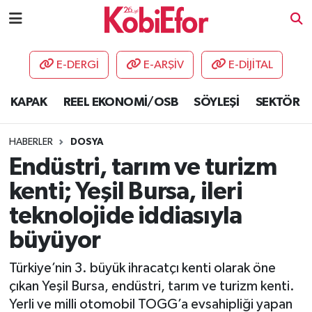
AKADEMİ
E-DERGİ
E-ARŞİV
E-DİJİTAL
BİLİŞİM PANO
KAPAK
REEL EKONOMİ/OSB
SÖYLEŞİ
SEKTÖR
DESTEK-TEŞVİK
HABERLER
DOSYA
ETKİNLİK
Endüstri, tarım ve turizm
kenti; Yeşil Bursa, ileri
GÜNCEL
teknolojide iddiasıyla
HABERLER
büyüyor
KAPAK
Türkiye’nin 3. büyük ihracatçı kenti olarak öne
çıkan Yeşil Bursa, endüstri, tarım ve turizm kenti.
OSB
Yerli ve milli otomobil TOGG’a evsahipliği yapan