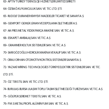
63- APTİV TURKEY TEKNOLOJİ
HİZMETLERİ LİMİTED ŞİRKETİ
64- ÖZBAĞ KUYUMCULUK SAN. VE
TİC. LTD. ŞTİ.
65- RUDOLF DURANER KİMYEVİ
MADDELER TİCARET VE SANAYİ A.Ş.
66- GEMPORT GEMLİK LİMAN VE
DEPOLAMA İŞLETMELERİ A.Ş.
67- AK-PRES METAL YEDEK PARÇA
MAKİNE SAN. VE TİC. A.Ş.
68- ESKAPET AMBALAJ SAN. VE TİC. A.Ş.
69- GRAMMER KOLTUK SİSTEMLERİ
SAN. VE TİC. A.Ş.
70- SARIGÖZOĞLU HİDROLİK MAKİNA VE
KALIP SAN. VE TİC. A.Ş.
71- ORAU ORHAN OTOMOTİV KONTROL
SİSTEMLERİ SANAYİİ A.Ş.
72- YAZAKİ WİRİNG TECHNOLOGİES
TÜRKİYE ELEKTRİK SİSTEMLERİ SAN.
VE TİC.
LTD. ŞTİ.
73- ÖZ TEKSTİL SAN. VE TİC. LTD. ŞTİ.
74- BURULAŞ-BURSA ULAŞIM TOPLU
TAŞIM İŞLETMECİLİĞİ TURİZM SAN.
VE TİC. A.Ş.
75- GÖLİPLİK ŞEREMET TEKSTİL SAN. VE
TİC. A.Ş.
76- P.M.S.METAL PROFİL ALÜMİNYUM
SAN. VE TİC. A.Ş.