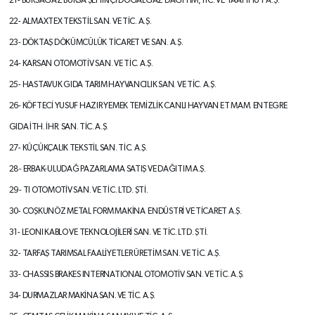
21- BURSAGAZ BURSA ŞEHİRİÇİ DOĞALGAZ DAĞITIM,TİC. VE TAAHHÜT A.Ş.
22- ALMAXTEX TEKSTİL SAN. VE TİC. A.Ş.
23- DÖKTAŞ DÖKÜMCÜLÜK TİCARET VE
SAN. A.Ş.
24- KARSAN OTOMOTİV SAN. VE TİC. A.Ş.
25- HASTAVUK GIDA TARIM HAYVANCILIK SAN. VE TİC. A.Ş.
26- KÖFTECİ YUSUF HAZIR YEMEK
TEMİZLİK CANLI HAYVAN ET MAM.
ENTEGRE
GIDA İTH. İHR. SAN. TİC. A.Ş.
27- KÜÇÜKÇALIK TEKSTİL SAN. TİC. A.Ş.
28- ERBAK-ULUDAĞ PAZARLAMA SATIŞ
VE DAĞITIM A.Ş.
29- TI OTOMOTİV SAN. VE TİC. LTD. ŞTİ.
30- COŞKUNÖZ METAL FORM MAKİNA
ENDÜSTRİ VE TİCARET A.Ş.
31- LEONI KABLO VE TEKNOLOJİLERİ
SAN. VE TİC. LTD. ŞTİ.
32- TARFAŞ TARIMSAL FAALİYETLER
ÜRETİM SAN. VE TİC. A.Ş.
33- CHASSIS BRAKES INTERNATIONAL
OTOMOTİV SAN. VE TİC. A.Ş.
34-
DURMAZLAR MAKİNA SAN. VE TİC. A.Ş.