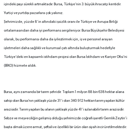
içindeki payı sürekli artmaktadır. Bursa, Türkiye’nin 3. büyük ihracatçı kentidir.
Yurtiçi ve yurtdışı pazarlara çok yakınız.
Şehrimizde, yüzde 8’in altındaki işsizlik oranı ile Türkiye ve Avrupa Birliği
ortalamasından daha iyi performans sergileniyor. Bursa Büyükşehir Belediyesi
olarak, bu performansı daha da iyileştirmek için, iş ve personel arayan
işletmeleri daha sağlıklı ve kurumsal çatı altında buluşturmak hedefiyle
Türkiye’deki en kapsamlı istihdam projesi olan Bursa İstihdam ve Kariyer Ofisi’ni
(BİKO) hizmete aldık.
Bursa, aynı zamanda bir tarım şehridir. Toplam 1 milyon 88 bin 638 hektar alana
sahip olan Bursa’nın yaklaşık yüzde 31’i olan 340.912 hektarı tarım yapılan kültür
arazisidir. Tarım yapılan bu alanın yaklaşık yüzde 41’i sulanabilir tarım arazisidir.
Sebze ve meyveciliğin gelişmiş olduğu şehrimizde coğrafi işaretli Gemlik Zeytin’i
başta olmak üzere armut, şeftali ve özellikli bir ürün olan siyah incir üretilmektedir.