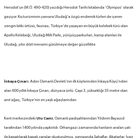
Herodot’un (M.Ö. 490-420) yazdığı Herodot Tarihi kitabında ‘Olympos’ olarak
geçiyor. Kış turizminin yanısıra Uludağ’a özgü endemik türleri de içeren
zengin bitki örtüsü, faunası, Türkiye’de yaşayan en büyük kelebek türü olan
Apollo Kelebeği, Uludağ Milli Parkı, yürüyüş parkurları, kamp alanları ile
Uludağ, yılın dört mevsimi görülmeye değer güzellikte.
İnkaya Çınarı:
Adını Osmanlı Devleti’nin ilk köylerinden İnkaya Köyü’nden
alan 600 yıllık İnkaya Çınarı, dünyaca ünlü. Çapı 3, yüksekliği 35 metre olan
anıt ağaç, Türkiye’nin en yaşlı ağaçlarından.
Ulu Cami
Kent merkezindeki
, Osmanlı padişahlarından Yıldırım Bayazıd
tarafından 1400 yılında yaptırıldı. Orhangazi zamanında hanların araları çatı
ile kapatılarak kapalı çarşılar oluşturulmuş, sonrasında Sahaflar, Akatarlar, İvaz