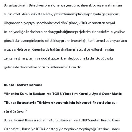
Bursa Büyükşehir Belediyesi olarak, her geçen gün gelişerek büyüyen şehrimizin
bütün özelliklerini dikkate alarak, yatırımlarımızı planlayıp hayata geçiriyoruz.
Ulaşımdan altyapıya, spordan kentsel dönüşüme, kültür ve sanattan sosyal
belediyeciliğe kadar her alanda uyguladığımız projelerimizle hedefimiz; yeşili ve
görseli daha zenginleşmiş, estetik kaygıların öne çıktığı, kenti temsil eden yapıların
ortaya çıktığı ve en önemlisi de trafiği rahatlamış, sosyal ve kültürel hayatını
zenginleştirmiş, tarihi ve doğal güzellikleriyle, bugüne kadar olduğu gibi
gelecekte de örnek ve öncü rol üstlenen bir Bursa’dır.
Bursa Ticaret Borsası
Yönetim Kurulu Başkanı ve TOBB Yönetim Kurulu Üyesi Özer Matlı:
“Bursa ihracatıyla Türkiye ekonomisinin lokomotif kenti olmayı
sürdürüyor”
Bursa Ticaret Borsası Yönetim Kurulu Başkanı ve TOBB Yönetim Kurulu Üyesi
Özer Matlı, Bursa’ya BEBKA desteğiyle zeytin ve zeytinyağı üzerine lisanslı