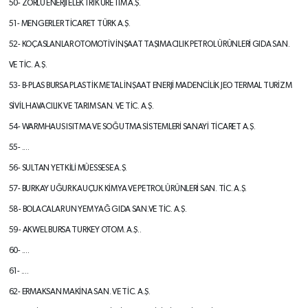
50-
ZORLU ENERJİ ELEKTRİK ÜRETİM A.Ş.
51- MENGERLER TİCARET TÜRK A.Ş.
52- KOÇASLANLAR OTOMOTİV İNŞAAT
TAŞIMACILIK PETROL ÜRÜNLERİ
GIDA SAN.
VE TİC. A.Ş.
53- B-PLAS BURSA PLASTİK METAL
İNŞAAT ENERJİ MADENCİLİK JEO
TERMAL TURİZM
SİVİL HAVACILIK VE
TARIM SAN. VE TİC. A.Ş.
54- WARMHAUS ISITMA VE SOĞUTMA
SİSTEMLERİ SANAYİ TİCARET A.Ş.
55- ....
56- SULTAN YETKİLİ MÜESSESE A.Ş.
57- BURKAY UĞUR KAUÇUK KİMYA VE
PETROL ÜRÜNLERİ SAN. TİC. A.Ş.
58- BOLACALAR UN YEM YAĞ GIDA SAN.
VE TİC. A.Ş.
59- AKWEL BURSA TURKEY OTOM. A.Ş..
60- ....
61- ....
62- ERMAKSAN MAKİNA SAN. VE TİC. A.Ş.