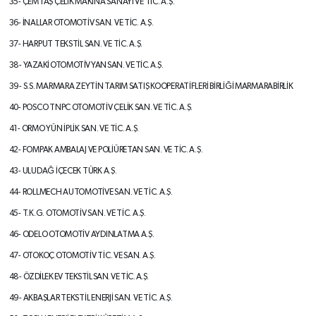
35- ÇEMTAŞ ÇELİK MAKİNA SANAYI
VE TİC. A.Ş.
36- İNALLAR OTOMOTİV SAN. VE TİC. A.Ş.
37- HARPUT TEKSTİL SAN. VE TİC. A.Ş.
38-
YAZAKİ OTOMOTİV YAN SAN. VE TİC. A.Ş.
39- S.S. MARMARA ZEYTİN TARIM SATIŞ
KOOPERATİFLERİ BİRLİĞİ
MARMARABİRLİK
40- POSCO TNPC OTOMOTİV ÇELİK SAN.
VE TİC. A.Ş.
41- ORMO YÜN İPLİK SAN. VE TİC. A.Ş.
42- FOMPAK AMBALAJ VE POLİÜRETAN
SAN. VE TİC. A.Ş.
43- ULUDAĞ İÇECEK TÜRK A.Ş.
44- ROLLMECH AUTOMOTİVE SAN. VE
TİC. A.Ş.
45- T.K.G. OTOMOTİV SAN. VE TİC. A.Ş.
46- ODELO OTOMOTİV AYDINLATMA A.Ş.
47- OTOKOÇ OTOMOTİV TİC. VE SAN. A.Ş.
48-
ÖZDİLEK EV TEKSTİL SAN. VE TİC. A.Ş.
49- AKBAŞLAR TEKSTİL ENERJİ SAN. VE
TİC. A.Ş.