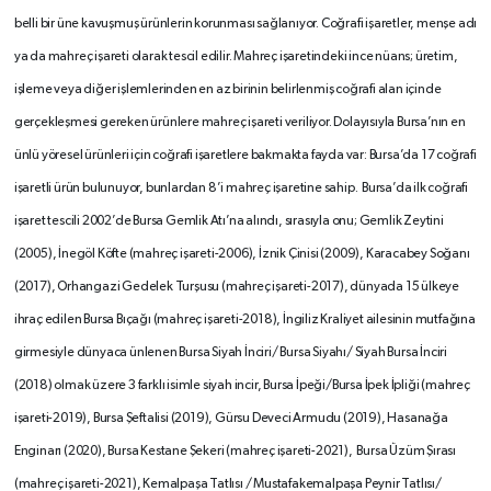
belli bir üne kavuşmuş ürünlerin korunması sağlanıyor. Coğrafi işaretler, menşe adı
ya da mahreç işareti olarak tescil edilir. Mahreç işaretindeki ince nüans; üretim,
işleme veya diğer işlemlerinden en az birinin belirlenmiş coğrafi alan içinde
gerçekleşmesi gereken ürünlere mahreç işareti veriliyor. Dolayısıyla Bursa’nın en
ünlü yöresel ürünleri için coğrafi işaretlere bakmakta fayda var: Bursa’da 17 coğrafi
işaretli ürün bulunuyor, bunlardan 8’i mahreç işaretine sahip. Bursa’da ilk coğrafi
işaret tescili 2002’de Bursa Gemlik Atı’na alındı, sırasıyla onu; Gemlik Zeytini
(2005), İnegöl Köfte (mahreç işareti-2006), İznik Çinisi (2009), Karacabey Soğanı
(2017), Orhangazi Gedelek Turşusu (mahreç işareti-2017), dünyada 15 ülkeye
ihraç edilen Bursa Bıçağı (mahreç işareti-2018), İngiliz Kraliyet ailesinin mutfağına
girmesiyle dünyaca ünlenen Bursa Siyah İnciri/ Bursa Siyahı/ Siyah Bursa İnciri
(2018) olmak üzere 3 farklı isimle siyah incir, Bursa İpeği/Bursa İpek İpliği (mahreç
işareti-2019), Bursa Şeftalisi (2019), Gürsu Deveci Armudu (2019), Hasanağa
Enginarı (2020), Bursa Kestane Şekeri (mahreç işareti-2021), Bursa Üzüm Şırası
(mahreç işareti-2021), Kemalpaşa Tatlısı / Mustafakemalpaşa Peynir Tatlısı/