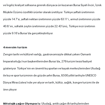
ve İngiliz kraliyet sofrasına girerek dünyaca ün kazanan Bursa Siyah İnciri, İznik
Müşkile Üzümü özellikli ürünler olarak üretiliyor. Türkiye şeftali üretiminin
yüzde 14.7’si, şeftali nektarı üretiminin yüzde 63.11’i, armut üretiminin yüzde
40.8’ini, sofralık zeytin üretiminin yüzde 22.43’ünü, Türkiye incir üretimin
yüzde 9.16’sı Bursa’da gerçekleştiriliyor.
4 mevsim turizm
Zengin tarihi ve kültürel varlığı, gastronomisiyle dikkat çeken Osmanlı
İmparatorluğu’nun başkentlerinden Bursa’da, 276 turizm tesisi faaliyet
gösteriyor. Türkiye’nin en önemli kış sporları ve kayak merkezlerinden Uludağ
ile kış ve spor turizminin de gözde şehri Bursa, 8500 yıllık tarihiyle UNESCO
Dünya Miras Listesi’nde yer alıyor ve tarih, kültür, sağlık, kongre turizmi ile de
öne çıkıyor.
Mitolojik çağın Olympos’u:
Uludağ, antik çağın ilk tarihçilerinden