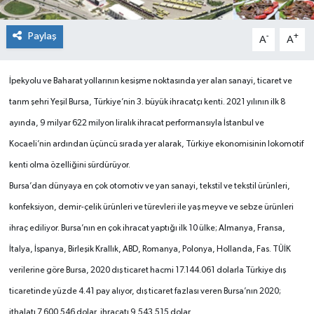
Paylaş
-
+
A
A
İ
pekyolu ve Baharat yollarının kesişme noktasında yer alan sanayi, ticaret ve
tarım şehri Yeşil Bursa, Türkiye’nin 3. büyük ihracatçı kenti. 2021 yılının ilk 8
ayında, 9 milyar 622 milyon liralık ihracat performansıyla İstanbul ve
Kocaeli’nin ardından üçüncü sırada yer alarak, Türkiye ekonomisinin lokomotif
kenti olma özelliğini sürdürüyor.
Bursa’dan dünyaya en çok otomotiv ve yan sanayi, tekstil ve tekstil ürünleri,
konfeksiyon, demir-çelik ürünleri ve türevleri ile yaş meyve ve sebze ürünleri
ihraç ediliyor. Bursa’nın en çok ihracat yaptığı ilk 10 ülke; Almanya, Fransa,
İtalya, İspanya, Birleşik Krallık, ABD, Romanya, Polonya, Hollanda, Fas. TÜİK
verilerine göre Bursa, 2020 dış ticaret hacmi 17.144.061 dolarla Türkiye dış
ticaretinde yüzde 4.41 pay alıyor, dış ticaret fazlası veren Bursa’nın 2020;
ithalatı 7.600.546 dolar, ihracatı 9.543.515 dolar.