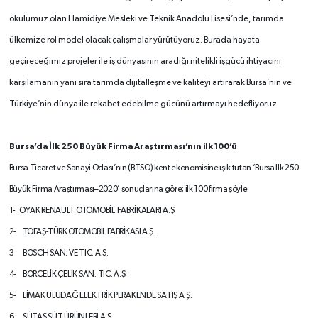
okulumuz olan Hamidiye Mesleki ve Teknik Anadolu Lisesi’nde, tarımda
ülkemize rol model olacak çalışmalar yürütüyoruz. Burada hayata
geçireceğimiz projeler ile iş dünyasının aradığı nitelikli işgücü ihtiyacını
karşılamanın yanı sıra tarımda dijitalleşme ve kaliteyi artırarak Bursa’nın ve
Türkiye’nin dünya ile rekabet edebilme gücünü artırmayı hedefliyoruz.
Bursa’da İlk 250 Büyük Firma Araştırması’nın ilk 100’ü
Bursa Ticaret ve Sanayi Odası’nın (BTSO) kent ekonomisine ışık tutan ‘Bursa İlk 250
Büyük Firma Araştırması–2020’ sonuçlarına göre; ilk 100 firma şöyle:
1- OYAK RENAULT OTOMOBİL FABRİKALARI A.Ş.
2-
TOFAŞ-TÜRK OTOMOBİL FABRİKASI A.Ş.
3- BOSCH SAN. VE TİC. A.Ş.
4- BORÇELİK ÇELİK SAN. TİC. A.Ş.
5- LİMAK ULUDAĞ ELEKTRİK
PERAKENDE SATIŞ A.Ş.
6- SÜTAŞ SÜT ÜRÜNLERİ A.Ş.