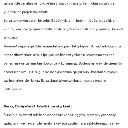
Listesi’nde yer alan ve Türkiye’nin 3. büyük ihracatçı kenti olan Bursa’yı ve
yürüttükleri projelerini anlattı.
B
ursa tarihe yön veren bir şehir. 8500 yıllık tarihi birikimi, doğal güzellikleri,
kurucu, öncü ve girişimci özellikleriyle birçok konuda ilklerin yaşandığı bir kent
olmuştur.
Asya ve Avrupa uygarlıkları arasında bir köprü niteliği taşıyan Bursa, tarihi boyunca
hep cazibe merkezi olmuş. İpekyolu ve Baharat yollarının kesişme noktasında
olmasının avantajlarını tarih boyunca iyi kullanmışız. Böylece her devirde önemli bir
ticaret şehri olmuşuz. Bugün de sanayi ve teknoloji uyumunu başaran dünyanın
sayılı şehirlerinden biriyiz. Bursa olarak ülkemizin büyümesinde öncü rol
üstleniyoruz.
Bursa, Türkiye’nin 3. büyük ihracatçı kenti
Bursa’nın lokomotif sektörleri olan tekstil ve hazır giyim, otomotiv yan sanayi,
gıda, tarım ve hayvancılık, makine ve teçhizat ile metal sektörlerimizin sanayi