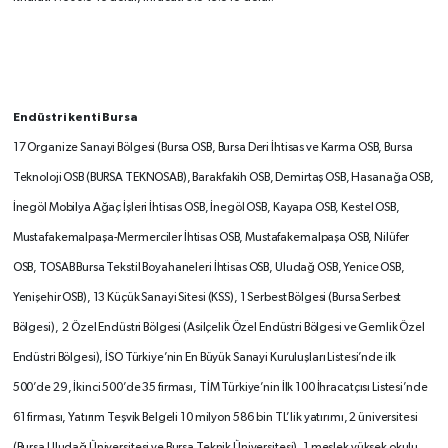
Endüstri kenti Bursa
17 Organize Sanayi Bölgesi (Bursa OSB, Bursa Deri İhtisas ve Karma OSB, Bursa
Teknoloji OSB (BURSA TEKNOSAB), Barakfakih OSB, Demirtaş OSB, Hasanağa OSB,
İnegöl Mobilya Ağaç İşleri İhtisas OSB, İnegöl OSB, Kayapa OSB, Kestel OSB,
Mustafakemalpaşa-Mermerciler İhtisas OSB, Mustafakemalpaşa OSB, Nilüfer
OSB, TOSAB Bursa Tekstil Boyahaneleri İhtisas OSB, Uludağ OSB, Yenice OSB,
Yenişehir OSB), 13 Küçük Sanayi Sitesi (KSS), 1 Serbest Bölgesi (Bursa Serbest
Bölgesi), 2 Özel Endüstri Bölgesi (Asilçelik Özel Endüstri Bölgesi ve Gemlik Özel
Endüstri Bölgesi), İSO Türkiye’nin En Büyük Sanayi Kuruluşları Listesi’nde ilk
500’de 29, İkinci 500’de 35 firması, TİM Türkiye’nin İlk 100 İhracatçısı Listesi’nde
61 firması, Yatırım Teşvik Belgeli 10 milyon 586 bin TL’lik yatırımı, 2 üniversitesi