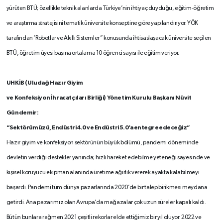
yürüten BTÜ; özellikle teknik alanlarda Türkiye’nin ihtiyaç duyduğu, eğitim-öğretim
ve araştırma stratejisini tematik üniversite konseptine göre yapılandırıyor. YÖK
tarafından ‘Robotlar ve Akıllı Sistemler” konusunda ihtisaslaşacak üniversite seçilen
BTÜ, öğretim üyesi başına ortalama 10 öğrenci sayısı ile eğitim veriyor.
UHKİB (Uludağ Hazır Giyim
ve Konfeksiyon İhracatçıları Birliği) Yönetim Kurulu
Başkanı Nüvit
Gündemir
:
“Sektörümüzü, Endüstri 4.0 ve Endüstri 5.0’a entegre edeceğiz”
Hazır giyim ve konfeksiyon sektörünün büyük bölümü, pandemi döneminde
devletin verdiği destekler yanında; hızlı hareket edebilme yeteneği sayesinde ve
kişisel koruyucu ekipman alanında üretime ağırlık vererek ayakta kalabilmeyi
başardı. Pandemi tüm dünya pazarlarında 2020’de bir talep birikmesi meydana
getirdi. Ana pazarımız olan Avrupa’da mağazalar çok uzun süreler kapalı kaldı.
Bütün bunlara rağmen 2021 çeşitli rekorlar elde ettiğimiz bir yıl oluyor. 2022 ve