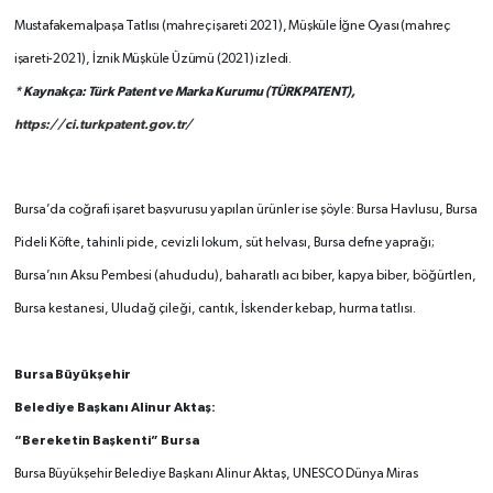
Mustafakemalpaşa Tatlısı (mahreç işareti 2021), Müşküle İğne Oyası (mahreç
işareti-2021), İznik Müşküle Üzümü (2021) izledi.
* Kaynakça: Türk Patent ve Marka Kurumu (TÜRKPATENT),
https://ci.turkpatent.gov.tr/
Bursa’da coğrafi işaret başvurusu yapılan ürünler ise şöyle: Bursa Havlusu, Bursa
Pideli Köfte, tahinli pide, cevizli lokum, süt helvası, Bursa defne yaprağı;
Bursa’nın Aksu Pembesi (ahududu), baharatlı acı biber, kapya biber, böğürtlen,
Bursa kestanesi, Uludağ çileği, cantık, İskender kebap, hurma tatlısı.
Bursa Büyükşehir
Belediye Başkanı Alinur Aktaş:
“Bereketin Başkenti” Bursa
Bursa Büyükşehir Belediye Başkanı Alinur Aktaş, UNESCO Dünya Miras