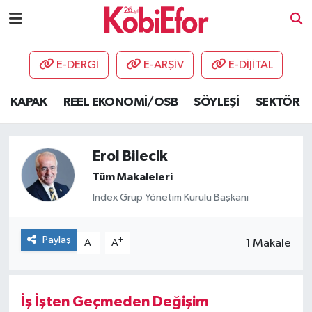
AKADEMİ
E-DERGİ
E-ARŞİV
E-DİJİTAL
BİLİŞİM PANO
KAPAK
REEL EKONOMİ/OSB
SÖYLEŞİ
SEKTÖR
DESTEK-TEŞVİK
Erol Bilecik
ETKİNLİK
Tüm Makaleleri
GÜNCEL
Index Grup Yönetim Kurulu Başkanı
HABERLER
Paylaş
-
+
1 Makale
A
A
KAPAK
İş İşten Geçmeden Değişim
OSB