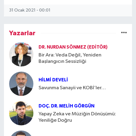
31 Ocak 2021 - 00:01
SEKTÖR
ŞİRKET PANO
Yazarlar
SÖYLEŞİ
DR. NURDAN SÖNMEZ (EDITÖR)
Bir Ara: Veda Değil, Yeniden
ÜLKE
Başlangıcın Sessizliği
YAŞAM
HILMI DEVELI
Savunma Sanayii ve KOBİ’ler…
DOÇ. DR. MELIH GÖRGÜN
Yapay Zeka ve Müziğin Dönüşümü:
Yeniliğe Doğru