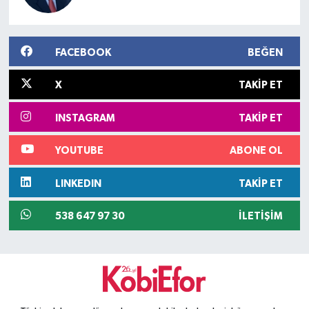
FACEBOOK
BEĞEN
X
TAKIP ET
INSTAGRAM
TAKIP ET
YOUTUBE
ABONE OL
LINKEDIN
TAKIP ET
538 647 97 30
İLETIŞIM