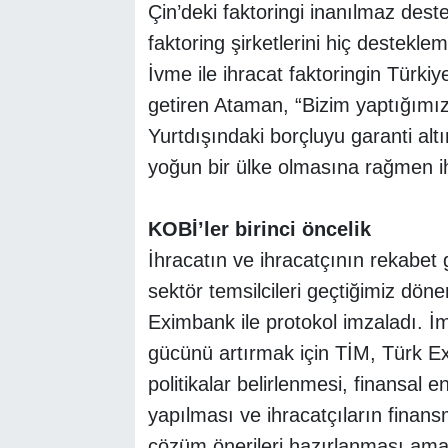
Çin’deki faktoringi inanılmaz destek
faktoring şirketlerini hiç desteklem
İvme ile ihracat faktoringin Türkiy
getiren Ataman, “Bizim yaptığımız
Yurtdışındaki borçluyu garanti altı
yoğun bir ülke olmasına rağmen ihr
KOBİ’ler birinci öncelik
İhracatın ve ihracatçının rekabet
sektör temsilcileri geçtiğimiz dön
Eximbank ile protokol imzaladı. İm
gücünü artırmak için TİM, Türk E
politikalar belirlenmesi, finansal e
yapılması ve ihracatçıların finans
çözüm önerileri hazırlanması amaçl