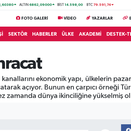
1,60380
6862,09000
14.598,00
79.591,74
ALTIN
BİST
BTC
FOTO GALERİ
VİDEO
YAZARLAR
Şİ
SEKTÖR
HABERLER
ÜLKE
AKADEMİ
DESTEK-T
hracat
 kanallarını ekonomik yapı, ülkelerin pazar 
ratarak açıyor. Bunun en çarpıcı örneği Tür
 zamanda dünya ikinciliğine yükselmiş ol