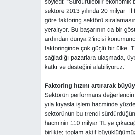
söyledi: “Sürdürülebilir ekonomik
sektöre 2013 yılında 20 milyar Tl
göre faktoring sektörü sıralaması
yeralıyor. Bu başarının da bir göst
ardından dünya 2’incisi konumund
faktoringinde çok güçlü bir ülke. T
sağladığı pazarlara ulaşmada, üy
katkı ve desteğini alabiliyoruz.”
Faktoring hızını artırarak büyü
Sektörün performans değerlendir
yıla kıyasla işlem hacminde yüzd
sektörünün bu trendi sürdürdüğü
hacminin 110 milyar TL'ye çıkacağı
birlikte; toplam aktif büyüklüğümü