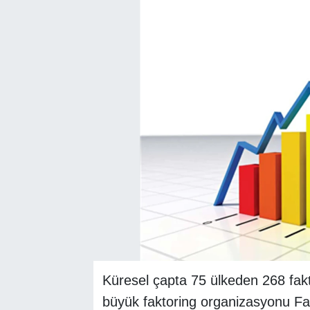
SEKTÖR
ŞİRKET PANO
SÖYLEŞİ
ÜLKE
YAŞAM
Küresel çapta 75 ülkeden 268 fakt
büyük faktoring organizasyonu Fac