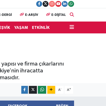
E-DERGİ
E-ARŞİV
E-DİJİTAL
EŞVİK
YAŞAM
ETKİNLİK
yapısı ve firma çıkarlarını
kiye’nin ihracatta
masıdır.
-
+
A
A