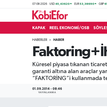
45,43620
53,38690
6
07-08-2026
USD
EUR
GBP
AKADEMİ
KAPAK
REEL EKONOMİ/OSB
SÖYLE
BİLİŞİM PANO
HABERLER
HABER
DESTEK-TEŞVİK
Faktoring+İ
ETKİNLİK
Küresel piyasa tıkanan ticaret
GÜNCEL
garanti altına alan araçlar ya
“FAKTORİNG”i kullanmada tez
HABERLER
01.09.2014 - 08:46
KAPAK
YAYINLANMA
OSB