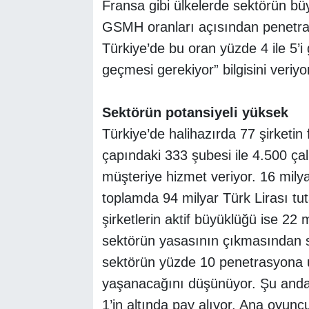
Fransa gibi ülkelerde sektörün bü
GSMH oranları açısından penetrasy
Türkiye’de bu oran yüzde 4 ile 5’i
geçmesi gerekiyor” bilgisini veriyo
Sektörün potansiyeli yüksek
Türkiye’de halihazırda 77 şirketin 
çapındaki 333 şubesi ile 4.500 ça
müşteriye hizmet veriyor. 16 milya
toplamda 94 milyar Türk Lirası tu
şirketlerin aktif büyüklüğü ise 22
sektörün yasasının çıkmasından s
sektörün yüzde 10 penetrasyona u
yaşanacağını düşünüyor. Şu anda 
1’in altında pay alıyor. Ana oyuncu