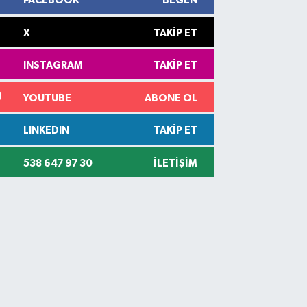
FACEBOOK
BEĞEN
X
TAKIP ET
INSTAGRAM
TAKIP ET
YOUTUBE
ABONE OL
LINKEDIN
TAKIP ET
538 647 97 30
İLETIŞIM