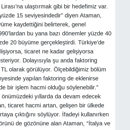
irası’na ulaştırmak gibi bir hedefimiz var.
 yüzde 15 seviyesindedir” diyen Ataman,
üme kaydettiğini belirterek, genel
1990’lardan bu yana bazı dönemler yüzde 40
üzde 20 büyüme gerçekleştirdi. Türkiye’de
lişiyorsa, ticaret ne kadar gelişiyorsa
teriyor. Dolayısıyla şu anda faktoring
TL olarak görülüyor. Ölçebildiğimiz bölüm
yesinde yapılan faktoring de eklenirse
de bir işlem hacmi olduğu söylenebilir.”
in önümüzdeki yıllarda da devam edecek
, ticaret hacmi artan, gelişen bir ülkede
rtaya çıktığını söylüyor. İfadeyi kullanırken
ktörünü de gözönüne alan Ataman, “İtalya ve