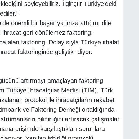
lediğini söyleyebiliriz. İlginçtir Türkiye’deki
ediler.”
e’de önemli bir başarıya imza attığını dile
 ihracat geri dönülemez faktoring.
na alan faktoring. Dolayısıyla Türkiye ithalat
acat faktoringinde geliştik” diyor.
 gücünü artırmayı amaçlayan faktoring
em Türkiye İhracatçılar Meclisi (TİM), Türk
zalanan protokol ile ihracatçıların rekabet
ximbank ve Faktoring Derneği ortaklığında
nstrümanların bilinirliğini artıracak çalışmalar
mana erişimde karşılaştıkları sorunlara
anıyor. Yapılan işbirliği protokolü,