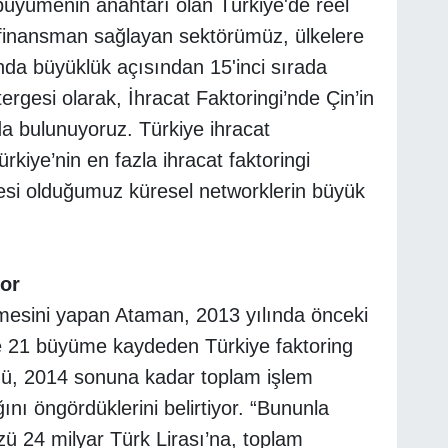
 büyümenin anahtarı olan Türkiye'de reel
 finansman sağlayan sektörümüz, ülkelere
nda büyüklük açısından 15'inci sırada
ergesi olarak, İhracat Faktoringi’nde Çin’in
a bulunuyoruz. Türkiye ihracat
ürkiye’nin en fazla ihracat faktoringi
esi olduğumuz küresel networklerin büyük
yor
mesini yapan Ataman, 2013 yılında önceki
e 21 büyüme kaydeden Türkiye faktoring
nü, 2014 sonuna kadar toplam işlem
nı öngördüklerini belirtiyor. “Bununla
zü 24 milyar Türk Lirası’na, toplam