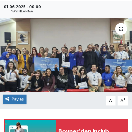
01.06.2025 - 00:00
SEKTÖR
YAYINLANMA
ŞİRKET PANO
SÖYLEŞİ
ÜLKE
YAŞAM
Paylaş
-
+
A
A
Boyner’den Inclub