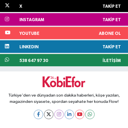
X
TAKIP ET
INSTAGRAM
TAKIP ET
YOUTUBE
ABONE OL
LINKEDIN
TAKIP ET
538 647 97 30
İLETIŞIM
Türkiye'den ve dünyadan son dakika haberleri, köşe yazıları,
magazinden siyasete, spordan seyahate her konuda Flow!