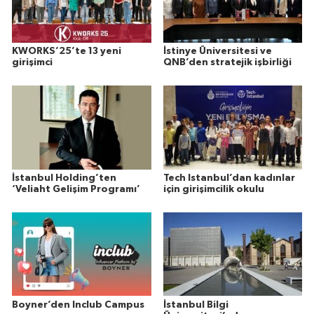
KWORKS’25’te 13 yeni
İstinye Üniversitesi ve
girişimci
QNB’den stratejik işbirliği
İstanbul Holding’ten
Tech Istanbul’dan kadınlar
‘Veliaht Gelişim Programı’
için girişimcilik okulu
Boyner’den Inclub Campus
İstanbul Bilgi