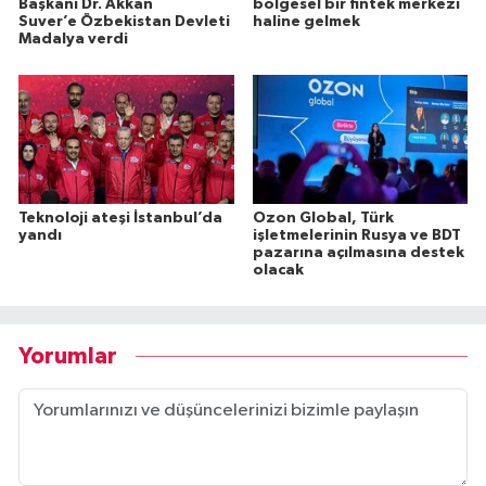
Başkanı Dr. Akkan
bölgesel bir fintek merkezi
Suver’e Özbekistan Devleti
haline gelmek
Madalya verdi
Teknoloji ateşi İstanbul’da
Ozon Global, Türk
yandı
işletmelerinin Rusya ve BDT
pazarına açılmasına destek
olacak
Yorumlar