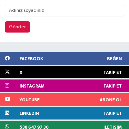
Gönder
FACEBOOK
BEĞEN
X
TAKIP ET
INSTAGRAM
TAKIP ET
YOUTUBE
ABONE OL
LINKEDIN
TAKIP ET
538 647 97 30
İLETIŞIM