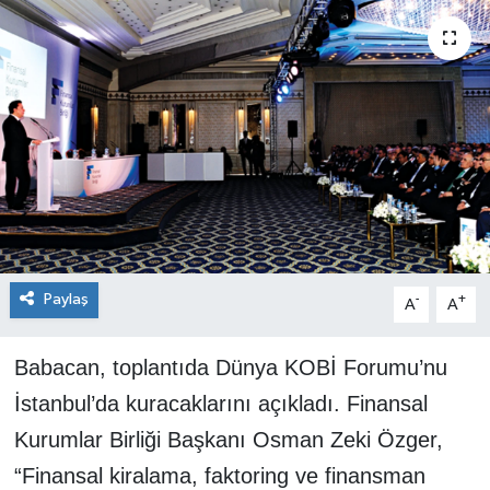
SEKTÖR
ŞİRKET PANO
SÖYLEŞİ
ÜLKE
YAŞAM
Paylaş
-
+
A
A
Babacan, toplantıda Dünya KOBİ Forumu’nu
İstanbul’da kuracaklarını açıkladı. Finansal
Kurumlar Birliği Başkanı Osman Zeki Özger,
“Finansal kiralama, faktoring ve finansman