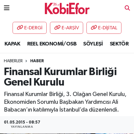
AKADEMİ
E-DERGİ
E-ARŞİV
E-DİJİTAL
BİLİŞİM PANO
KAPAK
REEL EKONOMİ/OSB
SÖYLEŞİ
SEKTÖR
DESTEK-TEŞVİK
HABERLER
HABER
ETKİNLİK
Finansal Kurumlar Birliği
Genel Kurulu
GÜNCEL
Finansal Kurumlar Birliği, 3. Olağan Genel Kurulu,
HABERLER
Ekonomiden Sorumlu Başbakan Yardımcısı Ali
Babacan’ın katılımıyla İstanbul’da düzenlendi.
KAPAK
01.05.2015 - 08:57
YAYINLANMA
OSB