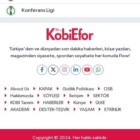
Konferans Ligi
Türkiye'den ve dünyadan son dakika haberleri, köşe yazıları,
magazinden siyasete, spordan seyahate her konuda Flow!
About Us
KAPAK
Gizlilik Politikası
OSB
Hakkımızda
SÖYLEŞİ
İletişim
SEKTÖR
KOBİ Tanımı
HABERLER
Künye
ÜLKE
AKADEMİ
DESTEK-TEŞVİK
YAŞAM
ETKİNLİK
Copyright © 2024. Her hakkı saklıdır.