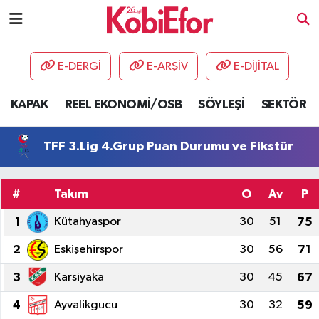
AKADEMİ
E-DERGİ
E-ARŞİV
E-DİJİTAL
BİLİŞİM PANO
KAPAK
REEL EKONOMİ/OSB
SÖYLEŞİ
SEKTÖR
DESTEK-TEŞVİK
TFF 3.Lig 4.Grup Puan Durumu ve Fikstür
ETKİNLİK
#
Takım
O
Av
P
GÜNCEL
1
Kütahyaspor
30
51
75
HABERLER
2
Eskişehirspor
30
56
71
KAPAK
3
Karsiyaka
30
45
67
4
Ayvalikgucu
30
32
59
OSB