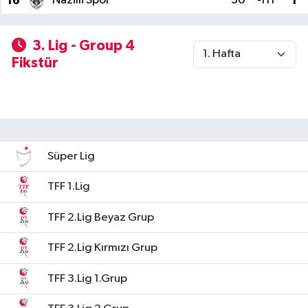
16
Nazilli Spor
30
-111
1
3. Lig - Group 4
Fikstür
Süper Lig
TFF 1.Lig
TFF 2.Lig Beyaz Grup
TFF 2.Lig Kırmızı Grup
TFF 3.Lig 1.Grup