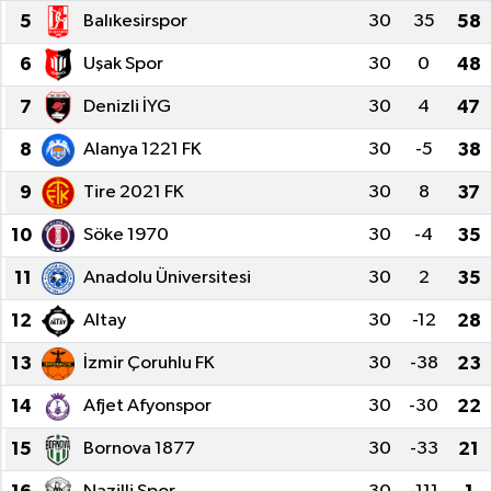
5
Balıkesirspor
30
35
58
SEKTÖR
6
Uşak Spor
30
0
48
ŞİRKET PANO
7
Denizli İYG
30
4
47
8
Alanya 1221 FK
30
-5
38
SÖYLEŞİ
9
Tire 2021 FK
30
8
37
ÜLKE
10
Söke 1970
30
-4
35
YAŞAM
11
Anadolu Üniversitesi
30
2
35
12
Altay
30
-12
28
13
İzmir Çoruhlu FK
30
-38
23
14
Afjet Afyonspor
30
-30
22
15
Bornova 1877
30
-33
21