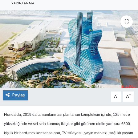
YAYINLANMA
SEKTÖR
ŞİRKET PANO
SÖYLEŞİ
ÜLKE
YAŞAM
Paylaş
-
+
A
A
Florida’da, 2019’da tamamlanması planlanan kompleksin içinde, 125 metre
yüksekliğinde ve sırt sırta konmuş iki gitar gibi görünen otelin yanı sıra 6500
kişilik bir hard-rock konser salonu, TV stüdyosu, yayın merkezi, sağlıklı yaşam