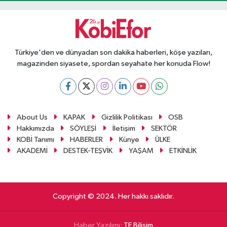
Türkiye'den ve dünyadan son dakika haberleri, köşe yazıları,
magazinden siyasete, spordan seyahate her konuda Flow!
About Us
KAPAK
Gizlilik Politikası
OSB
Hakkımızda
SÖYLEŞİ
İletişim
SEKTÖR
KOBİ Tanımı
HABERLER
Künye
ÜLKE
AKADEMİ
DESTEK-TEŞVİK
YAŞAM
ETKİNLİK
Copyright © 2024. Her hakkı saklıdır.
Haber Yazılımı:
TE Bilişim