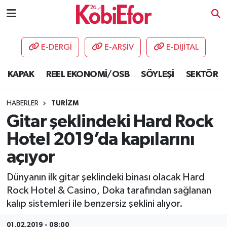
AKADEMİ
E-DERGİ
E-ARŞİV
E-DİJİTAL
BİLİŞİM PANO
KAPAK
REEL EKONOMİ/OSB
SÖYLEŞİ
SEKTÖR
DESTEK-TEŞVİK
HABERLER
TURİZM
ETKİNLİK
Gitar şeklindeki Hard Rock
Hotel 2019’da kapılarını
GÜNCEL
açıyor
HABERLER
Dünyanın ilk gitar şeklindeki binası olacak Hard
Rock Hotel & Casino, Doka tarafından sağlanan
KAPAK
kalıp sistemleri ile benzersiz şeklini alıyor.
OSB
01.02.2019 - 08:00