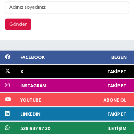
Gönder
FACEBOOK
BEĞEN
X
TAKIP ET
INSTAGRAM
TAKIP ET
YOUTUBE
ABONE OL
LINKEDIN
TAKIP ET
538 647 97 30
İLETIŞIM