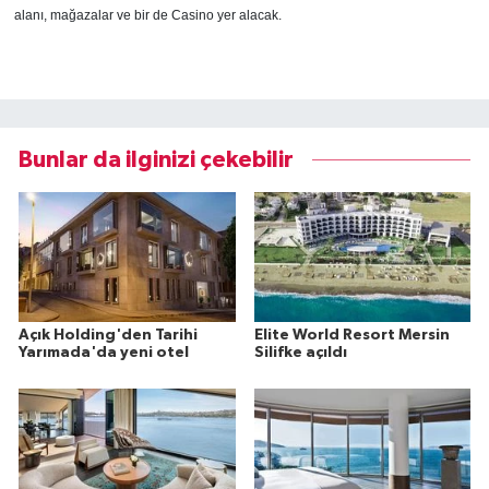
alanı, mağazalar ve bir de Casino yer alacak.
Bunlar da ilginizi çekebilir
Açık Holding'den Tarihi
Elite World Resort Mersin
Yarımada'da yeni otel
Silifke açıldı