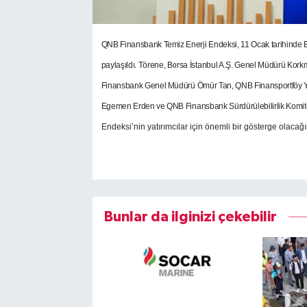
QNB Finansbank Temiz Enerji Endeksi, 11 Ocak tarihinde Bo
paylaşıldı. Törene, Borsa İstanbul A.Ş. Genel Müdürü K
Finansbank Genel Müdürü Ömür Tan, QNB Finansportföy Y
Egemen Erden ve QNB Finansbank Sürdürülebilirlik Komitesi
Endeksi’nin yatırımcılar için önemli bir gösterge olacağın
Bunlar da ilginizi çekebilir