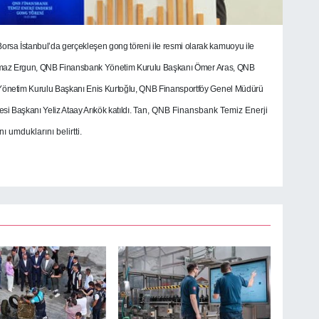
rsa İstanbul’da gerçekleşen gong töreni ile resmi olarak kamuoyu ile
orkmaz Ergun, QNB Finansbank Yönetim Kurulu Başkanı Ömer Aras, QNB
önetim Kurulu Başkanı Enis Kurtoğlu, QNB Finansportföy Genel Müdürü
 Başkanı Yeliz Ataay Arıkök katıldı.
Tan, QNB Finansbank Temiz Enerji
ı umduklarını belirtti.