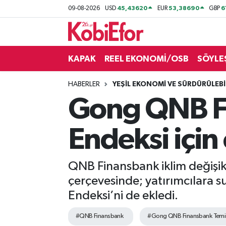
45,43620
53,38690
6
09-08-2026
USD
EUR
GBP
AKADEMİ
KAPAK
REEL EKONOMİ/OSB
SÖYLE
BİLİŞİM PANO
HABERLER
YEŞİL EKONOMİ VE SÜRDÜRÜLEBİL
DESTEK-TEŞVİK
Gong QNB Fi
ETKİNLİK
Endeksi için 
GÜNCEL
QNB Finansbank iklim değişikl
HABERLER
çerçevesinde; yatırımcılara 
KAPAK
Endeksi’ni de ekledi.
#QNB Finansbank
#Gong QNB Finansbank Temiz 
OSB