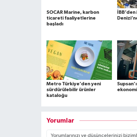
SOCAR Marine, karbon
İBB’den
ticareti faaliyetlerine
Denizi’n
başladı
Metro Türkiye’den yeni
Supsan’ı
sürdürülebilir ürünler
ekonomi
kataloğu
Yorumlar