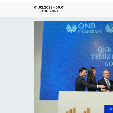
01.02.2023 - 00:01
SEKTÖR
YAYINLANMA
ŞİRKET PANO
SÖYLEŞİ
ÜLKE
YAŞAM