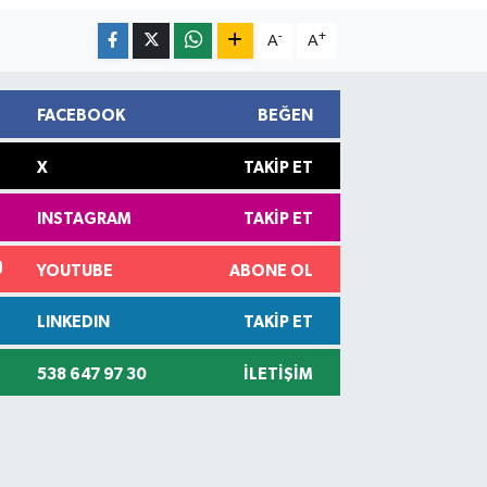
-
+
A
A
FACEBOOK
BEĞEN
X
TAKIP ET
INSTAGRAM
TAKIP ET
YOUTUBE
ABONE OL
LINKEDIN
TAKIP ET
538 647 97 30
İLETIŞIM