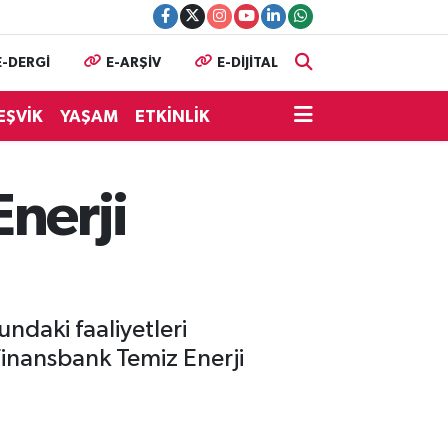
E-DERGİ
E-ARŞİV
E-DİJİTAL
EŞVİK
YAŞAM
ETKİNLİK
nerji
ndaki faaliyetleri
Finansbank Temiz Enerji