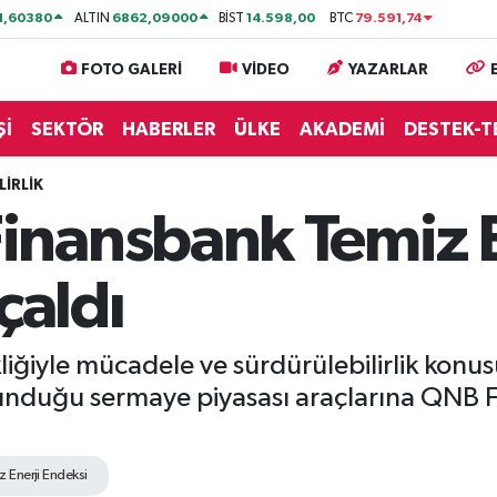
1,60380
6862,09000
14.598,00
79.591,74
ALTIN
BİST
BTC
FOTO GALERİ
VİDEO
YAZARLAR
Şİ
SEKTÖR
HABERLER
ÜLKE
AKADEMİ
DESTEK-T
İRLİK
nansbank Temiz E
çaldı
iğiyle mücadele ve sürdürülebilirlik konusu
sunduğu sermaye piyasası araçlarına QNB 
Enerji Endeksi