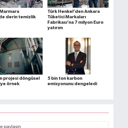
 Marmara
Türk Henkel’den Ankara
de derin temizlik
Tüketici Markaları
Fabrikası’na 7 milyon Euro
yatırım
n projesi döngüsel
5 bin ton karbon
ye örnek
emisyonunu dengeledi