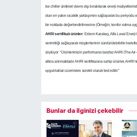
ise chiller üniteleri devre dışı bırakılarak enerji maliyetleri
olan en yakın sıcaklık yaklaşımını sağlayarak bu periyodu e
bir noktada değerlendirilmesine (Örneğin; konfor ısıtma uyg
AHRI sertifikalı ürünler:
Erdem Karakaş, Alfa Laval Enerji b
verimliliği sağlayarak müşterilerinin sürdürülebilirlik hed
söylüyor: “Ürünlerimizin performansı tarafsız AHRI (The Air-C
altına alınmaktadır. AHRI sertifikasına sahip ürünler, AHRI’n
uygunlukları üzerinden sürekli olarak test edilir.”
Bunlar da ilginizi çekebilir