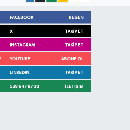
FACEBOOK
BEĞEN
X
TAKIP ET
INSTAGRAM
TAKIP ET
YOUTUBE
ABONE OL
LINKEDIN
TAKIP ET
538 647 97 30
İLETIŞIM