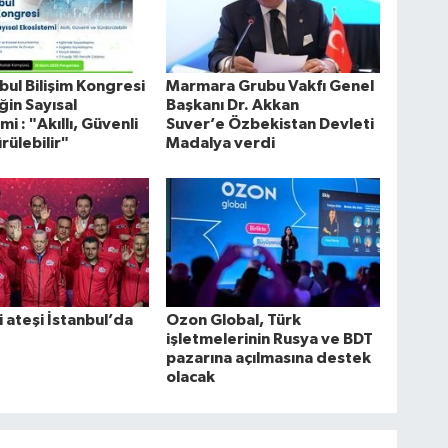
nbul Bilişim Kongresi
Marmara Grubu Vakfı Genel
in Sayısal
Başkanı Dr. Akkan
i : "Akıllı, Güvenli
Suver’e Özbekistan Devleti
rülebilir"
Madalya verdi
i ateşi İstanbul’da
Ozon Global, Türk
işletmelerinin Rusya ve BDT
pazarına açılmasına destek
olacak