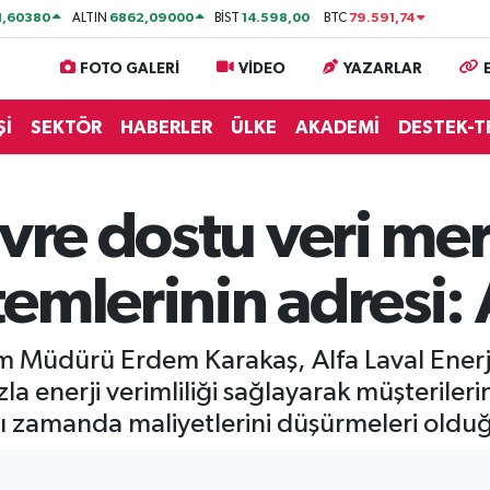
1,60380
6862,09000
14.598,00
79.591,74
ALTIN
BİST
BTC
FOTO GALERİ
VİDEO
YAZARLAR
Şİ
SEKTÖR
HABERLER
ÜLKE
AKADEMİ
DESTEK-T
evre dostu veri mer
emlerinin adresi: 
üm Müdürü Erdem Karakaş, Alfa Laval Enerji
a enerji verimliliği sağlayarak müşterilerin
nı zamanda maliyetlerini düşürmeleri oldu