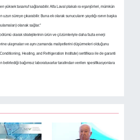
nden yüksek tasarruf sağlanabilir. Alfa Laval plakalı ısı eşanjörleri, mümkün
n uzun süreye çıkarabilir. Buna ek olarak sunucuların yaydığı ısının başka
ulamaları) olanak sağlar.”
ölümü olarak stratejilerinin ürün ve çözümleriyle daha fazla enerji
eflerine ulaşmaları ve aynı zamanda maliyetlerini düşürmeleri olduğunu
onditioning, Heating, and Refrigeration Institute) sertifikası ile de garanti
in belirlediği bağımsız laboratuvarlar tarafından verilen spesifikasyonlara