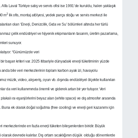
. Alfa Laval Türkiye satış ve servis ofisi ise 1991’de kuruldu, halen yaklaşık
2
000 m
lik ofis, montaj atölyesi, yedek parça stoğu ve servis merkezi ile
alanları olan ‘Enerji, Denizcilik, Gıda ve Su’ bölümleri altında her türlü
aslanmaz çelik endüstriyel ve hijyenik ekipmanların tasarım, üretim pazarlama,
ümleri sunuyor.
latıyor: “Günümüzde veri
 bir başarı kriteri var. 2025 itibariyle dünyadaki enerji tüketiminin yüzde
 anda bile veri merkezlerinin toplam karbon ayak izi, havayolu
mız müzik, video, alışveriş, oyun vb. dışında endüstriyel ölçekte kullanılan
lar da veri kullanımında önemli ve giderek artan bir yer tutuyor. Veri
k plakalı ısı eşanjörlerini beyaz alan (white space) ve dış atmosfer arasında
 Buna ek olarak doğal soğutma (free cooling) ve enerji geri kazanımı için
veri merkezlerinde en fazla enerji tüketen bileşenlerden biridir. Büyük
i olarak devrede kalırlar. Dış ortam sıcaklığının düşük olduğu dönemlerde