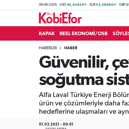
45,43620
53,38690
6
06-08-2026
USD
EUR
GBP
AKADEMİ
KAPAK
REEL EKONOMİ/OSB
SÖYLE
BİLİŞİM PANO
HABERLER
HABER
DESTEK-TEŞVİK
Güvenilir, ç
ETKİNLİK
soğutma sist
GÜNCEL
Alfa Laval Türkiye Enerji Böl
HABERLER
ürün ve çözümleriyle daha fazl
KAPAK
hedeflerine ulaşmaları ve ay
OSB
01.03.2021 - 00:01
YAYINLANMA