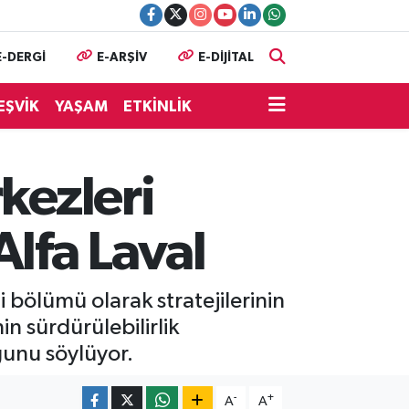
E-DERGİ
E-ARŞİV
E-DİJİTAL
EŞVİK
YAŞAM
ETKİNLİK
kezleri
Alfa Laval
 bölümü olarak stratejilerinin
in sürdürülebilirlik
ğunu söylüyor.
-
+
A
A