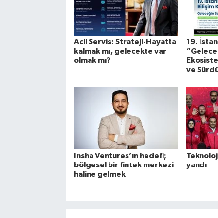
Acil Servis: Strateji-Hayatta
19. İsta
kalmak mı, gelecekte var
“Geleceğ
olmak mı?
Ekosistem
ve Sürdü
Insha Ventures’ın hedefi;
Teknoloj
bölgesel bir fintek merkezi
yandı
haline gelmek