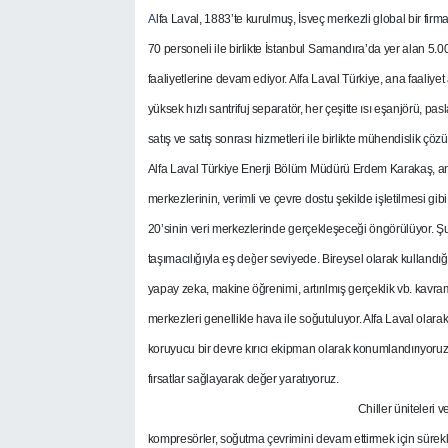
A
lfa Laval, 1883’te kurulmuş, İsveç merkezli global bir firma
70 personeli ile birlikte İstanbul Samandıra’da yer alan 5.
faaliyetlerine devam ediyor. Alfa Laval Türkiye, ana faaliyet 
yüksek hızlı santrifuj separatör, her çeşitte ısı eşanjörü, p
satış ve satış sonrası hizmetleri ile birlikte mühendislik çöz
Alfa Laval Türkiye Enerji Bölüm Müdürü Erdem Karakaş, an
merkezlerinin, verimli ve çevre dostu şekilde işletilmesi gibi
20’sinin veri merkezlerinde gerçekleşeceği öngörülüyor. Şu
taşımacılığıyla eş değer seviyede. Bireysel olarak kullandığı
yapay zeka, makine öğrenimi, artırılmış gerçeklik vb. kavram
merkezleri genellikle hava ile soğutuluyor. Alfa Laval olara
koruyucu bir devre kırıcı ekipman olarak konumlandırıyoruz.
fırsatlar sağlayarak değer yaratıyoruz.
Chiller üniteleri 
kompresörler, soğutma çevrimini devam ettirmek için sürekl