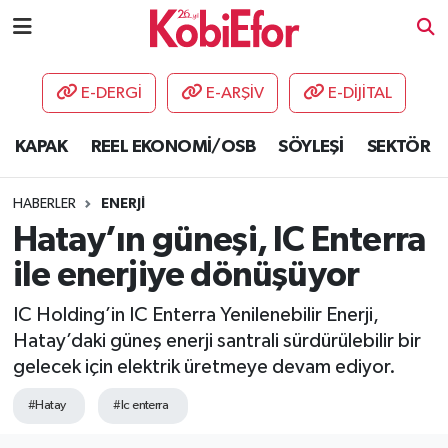
AKADEMİ
E-DERGİ
E-ARŞİV
E-DİJİTAL
BİLİŞİM PANO
KAPAK
REEL EKONOMİ/OSB
SÖYLEŞİ
SEKTÖR
DESTEK-TEŞVİK
HABERLER
ENERJİ
ETKİNLİK
Hatay’ın güneşi, IC Enterra
ile enerjiye dönüşüyor
GÜNCEL
IC Holding’in IC Enterra Yenilenebilir Enerji,
HABERLER
Hatay’daki güneş enerji santrali sürdürülebilir bir
gelecek için elektrik üretmeye devam ediyor.
KAPAK
#Hatay
#Ic enterra
OSB