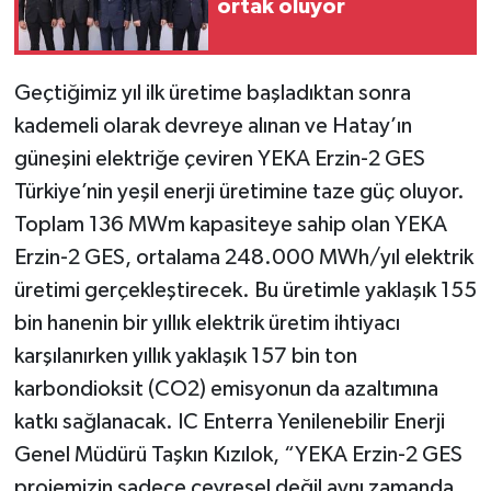
ortak oluyor
Geçtiğimiz yıl ilk üretime başladıktan sonra
kademeli olarak devreye alınan ve Hatay’ın
güneşini elektriğe çeviren YEKA Erzin-2 GES
Türkiye’nin yeşil enerji üretimine taze güç oluyor.
Toplam 136 MWm kapasiteye sahip olan YEKA
Erzin-2 GES, ortalama 248.000 MWh/yıl elektrik
üretimi gerçekleştirecek. Bu üretimle yaklaşık 155
bin hanenin bir yıllık elektrik üretim ihtiyacı
karşılanırken yıllık yaklaşık 157 bin ton
karbondioksit (CO2) emisyonun da azaltımına
katkı sağlanacak. IC Enterra Yenilenebilir Enerji
Genel Müdürü Taşkın Kızılok, “YEKA Erzin-2 GES
projemizin sadece çevresel değil aynı zamanda