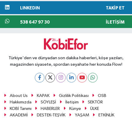
LINKEDIN
TAKIP ET
538 647 97 30
İLETIŞIM
Türkiye'den ve dünyadan son dakika haberleri, köşe yazıları,
magazinden siyasete, spordan seyahate her konuda Flow!
About Us
KAPAK
Gizlilik Politikası
OSB
Hakkımızda
SÖYLEŞİ
İletişim
SEKTÖR
KOBİ Tanımı
HABERLER
Künye
ÜLKE
AKADEMİ
DESTEK-TEŞVİK
YAŞAM
ETKİNLİK