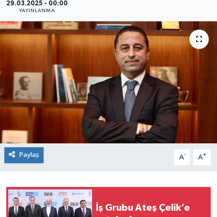
29.03.2025 - 00:00
YAYINLANMA
SEKTÖR
ŞİRKET PANO
SÖYLEŞİ
ÜLKE
YAŞAM
Paylaş
-
+
A
A
İş Grubu Ateş Çelik’e