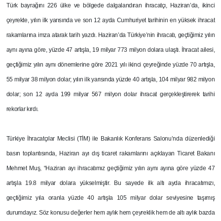
T
ürk bayrağını 226 ülke ve bölgede dalgalandıran ihracatçı, Haziran’da, ikinci
çeyrekte, yılın ilk yarısında ve son 12 ayda Cumhuriyet tarihinin en yüksek ihracat
rakamlarına imza atarak tarih yazdı. Haziran’da Türkiye’nin ihracatı, geçtiğimiz yılın
aynı ayına göre, yüzde 47 artışla, 19 milyar 773 milyon dolara ulaştı. İhracat ailesi,
geçtiğimiz yılın aynı dönemlerine göre 2021 yılı ikinci çeyreğinde yüzde 70 artışla,
55 milyar 38 milyon dolar; yılın ilk yarısında yüzde 40 artışla, 104 milyar 982 milyon
dolar; son 12 ayda 199 milyar 567 milyon dolar ihracat gerçekleştirerek tarihi
rekorlar kırdı.
Türkiye İhracatçılar Meclisi (TİM) ile Bakanlık Konferans Salonu’nda düzenlediği
basın toplantısında, Haziran ayı dış ticaret rakamlarını açıklayan Ticaret Bakanı
Mehmet Muş, “Haziran ayı ihracatımız geçtiğimiz yılın aynı ayına göre yüzde 47
artışla 19.8 milyar dolara yükselmiştir. Bu sayede ilk altı ayda ihracatımızı,
geçtiğimiz yıla oranla yüzde 40 artışla 105 milyar dolar seviyesine taşımış
durumdayız. Söz konusu değerler hem aylık hem çeyreklik hem de altı aylık bazda