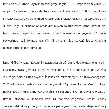
tarihlerinin en yüksek aylık ihracatını gerçekleştirdi. 181 ülkeye toplam yüzde 53
artışla 6.17 milyar TL tutarında Türk Lirası ile ihracat yapıldı. 1684 firma, ilk kez
ihracat yaparken, yılbaşından bu yana ilk defa ihracata katılan firma sayısı ise 9 bin
327’ye ulaştı. Bu firmalar toplamda 422 milyon dolarlık ihracat yaptı. Haziran ayı,
birim ihracat değeri için de önemli bir eşik olarak tarihe geçerek, 1.1 dolar
seviyesinden 1.3 dolara ulaştı. Yılın ilk yarısının, lider sektörü ise 14.4 milyar
dolarlık ihracatla otomotiv oldu.”
İsmail Gülle, “Haziran rakamı, ihracatımızda bir dönüm noktası olma niteliğindedir.
İhracatımız, aylık, çeyreklik, 6 aylık ve yıllık ihracat rekorlarını kırarak son 12 ayda
200 milyar dolar sınırına dayandı. İnşallah önümüzdeki ay, bu sınırı da aşacağız ve
2021 yıllık ihracat hedefinin de üzerine çıkarak ‘Dış Ticaret Fazlası Veren Türkiye’
hedefimize bir adım daha yaklaşacağız. Yıl sonunda ülkemiz, büyüme oranıyla,
üretim, istihdam ve ihracatta yeni bir döneme başlayan; küresel tedarik
zincirlerindeki dönüşümü iyi okuyarak, karşısına çıkan tüm fırsatları değerlendirmiş