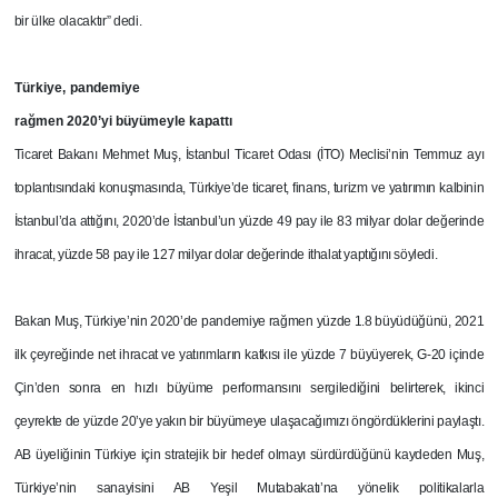
bir ülke olacaktır” dedi.
Türkiye, pandemiye
rağmen 2020’yi büyümeyle kapattı
Ticaret Bakanı Mehmet Muş, İstanbul Ticaret Odası (İTO) Meclisi’nin Temmuz ayı
toplantısındaki konuşmasında, Türkiye’de ticaret, finans, turizm ve yatırımın kalbinin
İstanbul’da attığını, 2020’de İstanbul’un yüzde 49 pay ile 83 milyar dolar değerinde
ihracat, yüzde 58 pay ile 127 milyar dolar değerinde ithalat yaptığını söyledi.
Bakan Muş, Türkiye’nin 2020’de pandemiye rağmen yüzde 1.8 büyüdüğünü, 2021
ilk çeyreğinde net ihracat ve yatırımların katkısı ile yüzde 7 büyüyerek, G-20 içinde
Çin’den sonra en hızlı büyüme performansını sergilediğini belirterek, ikinci
çeyrekte de yüzde 20’ye yakın bir büyümeye ulaşacağımızı öngördüklerini paylaştı.
AB üyeliğinin Türkiye için stratejik bir hedef olmayı sürdürdüğünü kaydeden Muş,
Türkiye’nin sanayisini AB Yeşil Mutabakatı’na yönelik politikalarla