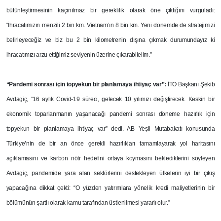
bütünleştirmesinin kaçınılmaz bir gereklilik olarak öne çıktığını vurguladı:
“İhracatımızın menzili 2 bin km. Vietnam’ın 8 bin km. Yeni dönemde de stratejimizi
belirleyeceğiz ve biz bu 2 bin kilometrenin dışına çıkmak durumundayız ki
ihracatımızı arzu ettiğimiz seviyenin üzerine çıkarabilelim.”
“Pandemi sonrası için topyekun bir planlamaya ihtiyaç var”:
İTO Başkanı Şekib
Avdagiç, “16 aylık Covid-19 süreci, gelecek 10 yılımızı değiştirecek. Keskin bir
ekonomik toparlanmanın yaşanacağı pandemi sonrası döneme hazırlık için
topyekun bir planlamaya ihtiyaç var” dedi. AB Yeşil Mutabakatı konusunda
Türkiye’nin de bir an önce gerekli hazırlıkları tamamlayarak yol haritasını
açıklamasını ve karbon nötr hedefini ortaya koymasını beklediklerini söyleyen
Avdagiç, pandemide yara alan sektörlerini destekleyen ülkelerin iyi bir çıkış
yapacağına dikkat çekti: “O yüzden yatırımlara yönelik kredi maliyetlerinin bir
bölümünün şartlı olarak kamu tarafından üstlenilmesi yararlı olur.”