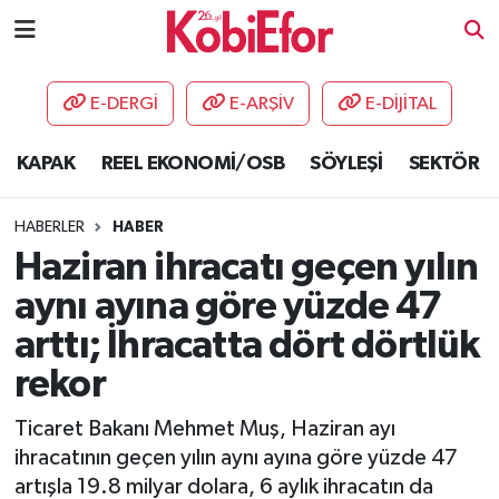
AKADEMİ
E-DERGİ
E-ARŞİV
E-DİJİTAL
BİLİŞİM PANO
KAPAK
REEL EKONOMİ/OSB
SÖYLEŞİ
SEKTÖR
DESTEK-TEŞVİK
HABERLER
HABER
ETKİNLİK
Haziran ihracatı geçen yılın
aynı ayına göre yüzde 47
GÜNCEL
arttı; İhracatta dört dörtlük
HABERLER
rekor
KAPAK
Ticaret Bakanı Mehmet Muş, Haziran ayı
ihracatının geçen yılın aynı ayına göre yüzde 47
OSB
artışla 19.8 milyar dolara, 6 aylık ihracatın da