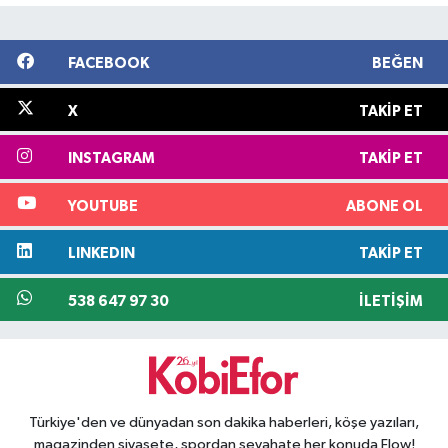
FACEBOOK
BEĞEN
X
TAKIP ET
INSTAGRAM
TAKIP ET
YOUTUBE
ABONE OL
LINKEDIN
TAKIP ET
538 647 97 30
İLETIŞIM
Türkiye'den ve dünyadan son dakika haberleri, köşe yazıları,
magazinden siyasete, spordan seyahate her konuda Flow!