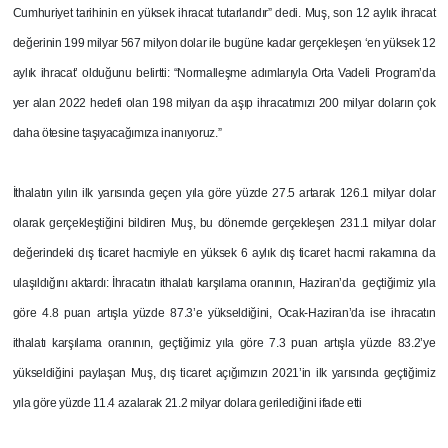
Cumhuriyet tarihinin en yüksek ihracat tutarlarıdır” dedi. Muş, son 12 aylık ihracat
değerinin 199 milyar 567 milyon dolar ile bugüne kadar gerçekleşen ‘en yüksek 12
aylık ihracat’ olduğunu belirtti: “Normalleşme adımlarıyla Orta Vadeli Program’da
yer alan 2022 hedefi olan 198 milyarı da aşıp ihracatımızı 200 milyar doların çok
daha ötesine taşıyacağımıza inanıyoruz.”
İthalatın yılın ilk yarısında geçen yıla göre yüzde 27.5 artarak 126.1 milyar dolar
olarak gerçekleştiğini bildiren Muş, bu dönemde gerçekleşen 231.1 milyar dolar
değerindeki dış ticaret hacmiyle en yüksek 6 aylık dış ticaret hacmi rakamına da
ulaşıldığını aktardı: İhracatın ithalatı karşılama oranının, Haziran’da geçtiğimiz yıla
göre 4.8 puan artışla yüzde 87.3’e yükseldiğini, Ocak-Haziran’da ise ihracatın
ithalatı karşılama oranının, geçtiğimiz yıla göre 7.3 puan artışla yüzde 83.2’ye
yükseldiğini paylaşan Muş, dış ticaret açığımızın 2021’in ilk yarısında geçtiğimiz
yıla göre yüzde 11.4 azalarak 21.2 milyar dolara gerilediğini ifade etti