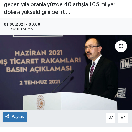
geçen yıla oranla yüzde 40 artışla 105 milyar
SEKTÖR
dolara yükseldiğini belirtti.
01.08.2021 - 00:00
ŞİRKET PANO
YAYINLANMA
SÖYLEŞİ
ÜLKE
YAŞAM
Paylaş
-
+
A
A