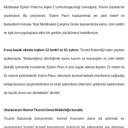
Mutabakat Eylem Planı’na ilişkin Cumhurbaşkanlığı Genelgesi, Resmi Gazete’de
yayımlandı. Bu çerçevede, ‘Eylem Planı’ kapsamında yer alan hedef ve
faaliyetlerin Avrupa Yeşil Mutabakatı Çalışma Grubu kapsamında kamu, özel sektör
ve ilgili tüm paydaşlarla etkin bir şekilde yürütülmesi hedefleniyor.
9 ana başlık altında
toplam 32 hedef ve 81 eylem:
Ticaret Bakanlığı’ndan yapılan
açıklamada, “Bakanlığımız liderliğinde kamu kurum ve kuruluşları ve özel sektör
işbirliği içerisinde hazırlanan Eylem Planı 9 ana başlık altında toplam 32 hedef ve
81 eylemi içermektedir. Eylem Planı, ülkemizin küresel tedarik zincirlerine sağladığı
entegrasyonun güçlendirilmesi ve yeşil yatırımların ülkemize çekilmesi bakımından
da büyük önem arz etmektedir” denildi.
Uluslararası Hizmet Ticareti Genel Müdürlüğü kuruldu
Ticaret Bakanlığı bünyesinde, hizmet ihracatını daha da artırmak ve
uluslararası hizmet ticareti konularının bütüncül bir yaklaşımla ele alınması