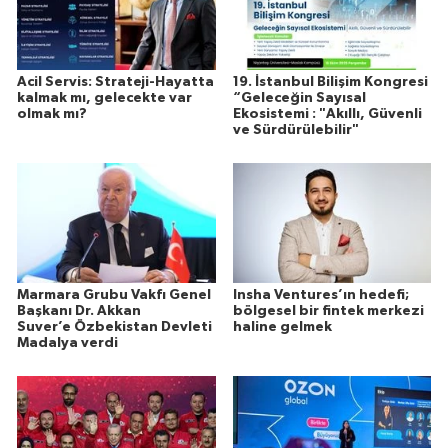
Acil Servis: Strateji-Hayatta
19. İstanbul Bilişim Kongresi
kalmak mı, gelecekte var
“Geleceğin Sayısal
olmak mı?
Ekosistemi : "Akıllı, Güvenli
ve Sürdürülebilir"
Marmara Grubu Vakfı Genel
Insha Ventures’ın hedefi;
Başkanı Dr. Akkan
bölgesel bir fintek merkezi
Suver’e Özbekistan Devleti
haline gelmek
Madalya verdi