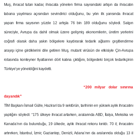
Muş, ihracat tutarı kadar, ihracata yönelen firma sayısındaki artışın da ihracatın
tabana yayılması açısından sevindirici olduğunu, bu yılın ilk yarısında ihracat
yapan firma sayısının yüzde 12 artışla 76 bin 189 olduğunu söyledi. Salgın
süreciyle, Avrupa da dahil olmak üzere gelişmiş ekonomilerin, üretim yerlerini
coğrafi olarak daha yakın bölgelere kaydırarak tedarik ağlarını çeşitlendirme
arayışı içine girdiklerini dile getiren Muş, mutant virüsün de etkisiyle Çin-Avrupa
rotasında konteyner fiyatlarının dört katına çıktığını, bölgedeki birçok tedarikçinin
Türkiye’ye yöneldiğini kaydetti.
“200 milyar dolar sınırına
dayandık”
TİM Başkanı İsmail Gülle, Haziran’da 9 sektörün, tarihinin en yüksek aylık ihracatını
yaptığını söyledi: “175 ülkeye ihracat artarken, aralarında ABD, İtalya, Meksika ve
Kanada’nın da bulunduğu, 19 ülkede, aylık ihracat rekoru kırıldı. 70 il; ihracatını
artırırken, İstanbul, İzmir, Gaziantep, Denizli, Adana’nın da aralarında olduğu 13 il