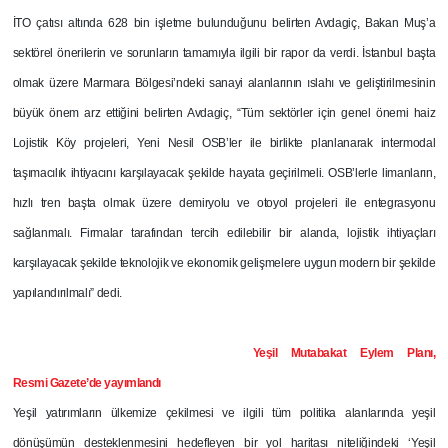
İTO çatısı altında 628 bin işletme bulunduğunu belirten Avdagiç, Bakan Muş’a
sektörel önerilerin ve sorunların tamamıyla ilgili bir rapor da verdi. İstanbul başta
olmak üzere Marmara Bölgesi’ndeki sanayi alanlarının ıslahı ve geliştirilmesinin
büyük önem arz ettiğini belirten Avdagiç, “Tüm sektörler için genel önemi haiz
Lojistik Köy projeleri, Yeni Nesil OSB’ler ile birlikte planlanarak intermodal
taşımacılık ihtiyacını karşılayacak şekilde hayata geçirilmeli. OSB’lerle limanların,
hızlı tren başta olmak üzere demiryolu ve otoyol projeleri ile entegrasyonu
sağlanmalı. Firmalar tarafından tercih edilebilir bir alanda, lojistik ihtiyaçları
karşılayacak şekilde teknolojik ve ekonomik gelişmelere uygun modern bir şekilde
yapılandırılmalı” dedi.
Yeşil Mutabakat Eylem Planı,
Resmi Gazete’de yayımlandı
Yeşil yatırımların ülkemize çekilmesi ve ilgili tüm politika alanlarında yeşil
dönüşümün desteklenmesini hedefleyen bir yol haritası niteliğindeki ‘Yeşil