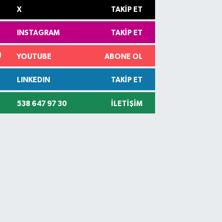
X
TAKIP ET
INSTAGRAM
TAKIP ET
YOUTUBE
ABONE OL
LINKEDIN
TAKIP ET
538 647 97 30
İLETIŞIM