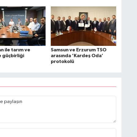
n ile tarım ve
Samsun ve Erzurum TSO
 güçbirliği
arasında ‘Kardeş Oda’
protokolü