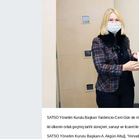
SEKTÖR
ŞİRKET PANO
SÖYLEŞİ
ÜLKE
YAŞAM
SATSO Yönetim Kurulu Başkan Yardımcısı Cem Gün de misaf
iki ülkenin ortak geçmiş tarihi süreçleri, sanayi ve ticaret ile
SATSO Yönetim Kurulu Başkanı A. Akgün Altuğ, “Hırvatista