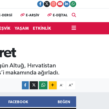
E-DERGİ
E-ARŞİV
E-DİJİTAL
EŞVİK
YAŞAM
ETKİNLİK
ret
ün Altuğ, Hırvatistan
s’i makamında ağırladı.
-
+
A
A
FACEBOOK
BEĞEN