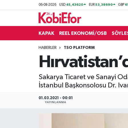
45,43620
53,38690
6
06-08-2026
USD
EUR
GBP
AKADEMİ
KAPAK
REEL EKONOMİ/OSB
SÖYLE
BİLİŞİM PANO
HABERLER
TSO PLATFORM
DESTEK-TEŞVİK
Hırvatistan’
ETKİNLİK
Sakarya Ticaret ve Sanayi Od
GÜNCEL
İstanbul Başkonsolosu Dr. Iva
HABERLER
01.03.2021 - 00:01
YAYINLANMA
KAPAK
OSB