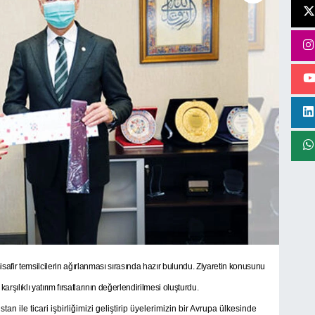
ir temsilcilerin ağırlanması sırasında hazır bulundu. Ziyaretin konusunu
 karşılıklı yatırım fırsatlarının değerlendirilmesi oluşturdu.
n ile ticari işbirliğimizi geliştirip üyelerimizin bir Avrupa ülkesinde