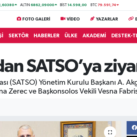
1,60380
6862,09000
14.598,00
79.591,74
ALTIN
BİST
BTC
FOTO GALERİ
VİDEO
YAZARLAR
Şİ
SEKTÖR
HABERLER
ÜLKE
AKADEMİ
DESTEK-T
dan SATSO’ya ziya
ası (SATSO) Yönetim Kurulu Başkanı A. Akg
na Zerec ve Başkonsolos Vekili Vesna Fabri