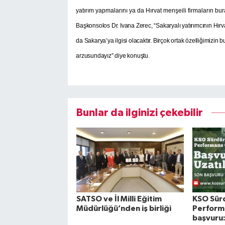
yatırım yapmalarını ya da Hırvat menşeili firmaların b
Başkonsolos Dr. Ivana Zerec, “Sakaryalı yatırımcının Hırva
da Sakarya’ya ilgisi olacaktır. Birçok ortak özelliğimizin b
arzusundayız” diye konuştu.
Bunlar da ilginizi çekebilir
SATSO ve İl Milli Eğitim
KSO Sürd
Müdürlüğü’nden iş birliği
Performa
başvuru: