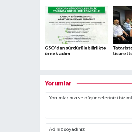
GSO’dan sürdürülebilirlikte
Tatarista
örnek adım
ticarette
Yorumlar