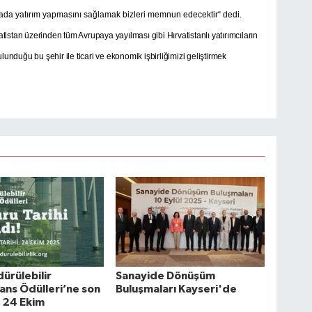
urada yatırım yapmasını sağlamak bizleri memnun edecektir“ dedi.
tistan üzerinden tüm Avrupaya yayılması gibi Hırvatistanlı yatırımcıların
ulunduğu bu şehir ile ticari ve ekonomik işbirliğimizi geliştirmek
ürülebilir
Sanayide Dönüşüm
ns Ödülleri’ne son
Buluşmaları Kayseri'de
 24 Ekim