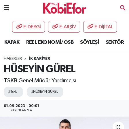
AKADEMİ
E-DERGİ
E-ARŞİV
E-DİJİTAL
BİLİŞİM PANO
KAPAK
REEL EKONOMİ/OSB
SÖYLEŞİ
SEKTÖR
DESTEK-TEŞVİK
HABERLER
İK KARİYER
ETKİNLİK
HÜSEYİN GÜREL
TSKB Genel Müdür Yardımcısı
GÜNCEL
#Tskb
#HÜSEYİN GÜREL
HABERLER
01.09.2023 - 00:01
KAPAK
YAYINLANMA
OSB