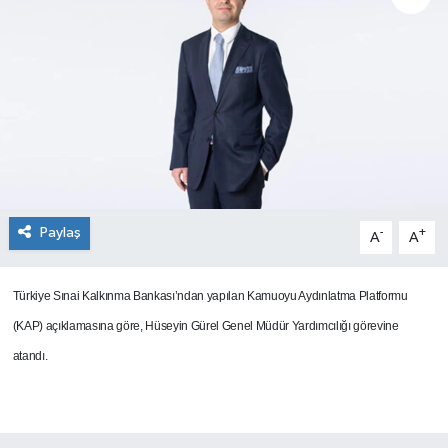
SEKTÖR
ŞİRKET PANO
SÖYLEŞİ
ÜLKE
Paylaş
-
+
A
A
YAŞAM
Türkiye Sınai Kalkınma Bankası’ndan yapılan Kamuoyu Aydınlatma Platformu
(KAP) açıklamasına göre, Hüseyin Gürel Genel Müdür Yardımcılığı görevine
atandı.