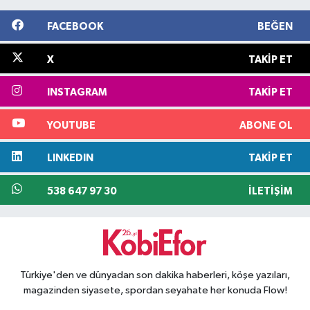
FACEBOOK
BEĞEN
X
TAKIP ET
INSTAGRAM
TAKIP ET
YOUTUBE
ABONE OL
LINKEDIN
TAKIP ET
538 647 97 30
İLETIŞIM
Türkiye'den ve dünyadan son dakika haberleri, köşe yazıları,
magazinden siyasete, spordan seyahate her konuda Flow!