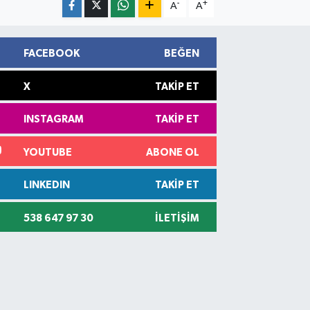
-
+
A
A
FACEBOOK
BEĞEN
X
TAKIP ET
INSTAGRAM
TAKIP ET
YOUTUBE
ABONE OL
LINKEDIN
TAKIP ET
538 647 97 30
İLETIŞIM