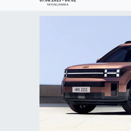
01.08.2023 - 00:02
YAYINLANMA
SEKTÖR
ŞİRKET PANO
SÖYLEŞİ
ÜLKE
YAŞAM