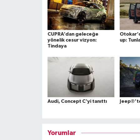
CUPRA’dan geleceğe
Otokar’
yönelik cesur vizyon:
up: Tunl
Tindaya
Audi, Concept C’yi tanıttı
Jeep®’t
Yorumlar