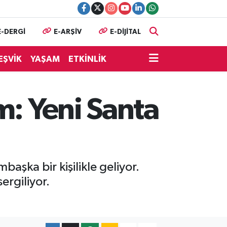
E-DERGİ
E-ARŞİV
E-DİJİTAL
EŞVİK
YAŞAM
ETKİNLİK
m: Yeni Santa
şka bir kişilikle geliyor.
ergiliyor.