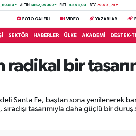
1,60380
6862,09000
14.598,00
79.591,74
ALTIN
BİST
BTC
FOTO GALERİ
VİDEO
YAZARLAR
Şİ
SEKTÖR
HABERLER
ÜLKE
AKADEMİ
DESTEK-T
radikal bir tasarı
i Santa Fe, baştan sona yenilenerek bamba
 sıradışı tasarımıyla daha güçlü bir duruş s