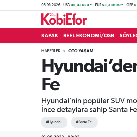
45,43620
53,38690
6
06-08-2026
USD
EUR
GBP
AKADEMİ
KAPAK
REEL EKONOMİ/OSB
SÖYLE
BİLİŞİM PANO
HABERLER
OTO YAŞAM
DESTEK-TEŞVİK
Hyundai’den 
ETKİNLİK
Fe
GÜNCEL
Hyundai’nin popüler SUV model
HABERLER
İnce detaylara sahip Santa Fe,
KAPAK
#Hyundai
#Santa Fe
OSB