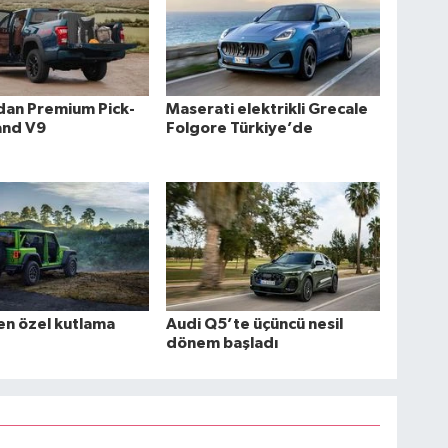
dan Premium Pick-
Maserati elektrikli Grecale
and V9
Folgore Türkiye’de
en özel kutlama
Audi Q5’te üçüncü nesil
dönem başladı