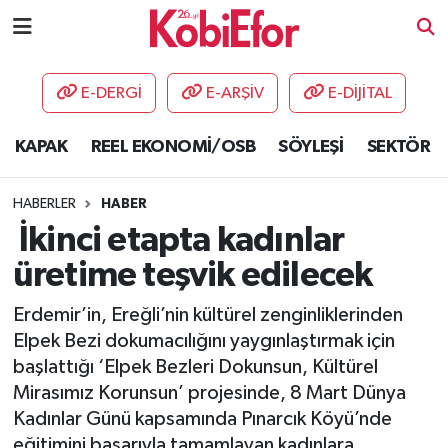
AKADEMİ
E-DERGİ
E-ARŞİV
E-DİJİTAL
BİLİŞİM PANO
KAPAK
REEL EKONOMİ/OSB
SÖYLEŞİ
SEKTÖR
DESTEK-TEŞVİK
HABERLER
HABER
ETKİNLİK
İkinci etapta kadınlar
üretime teşvik edilecek
GÜNCEL
Erdemir’in, Ereğli’nin kültürel zenginliklerinden
HABERLER
Elpek Bezi dokumacılığını yaygınlaştırmak için
başlattığı ‘Elpek Bezleri Dokunsun, Kültürel
KAPAK
Mirasımız Korunsun’ projesinde, 8 Mart Dünya
Kadınlar Günü kapsamında Pınarcık Köyü’nde
OSB
eğitimini başarıyla tamamlayan kadınlara