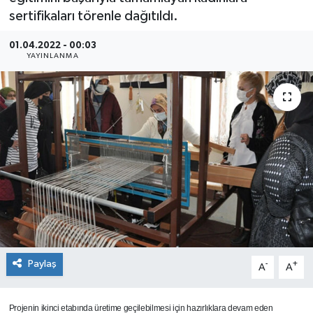
sertifikaları törenle dağıtıldı.
SEKTÖR
01.04.2022 - 00:03
YAYINLANMA
ŞİRKET PANO
SÖYLEŞİ
ÜLKE
YAŞAM
Paylaş
-
+
A
A
Projenin ikinci etabında üretime geçilebilmesi için hazırlıklara devam eden