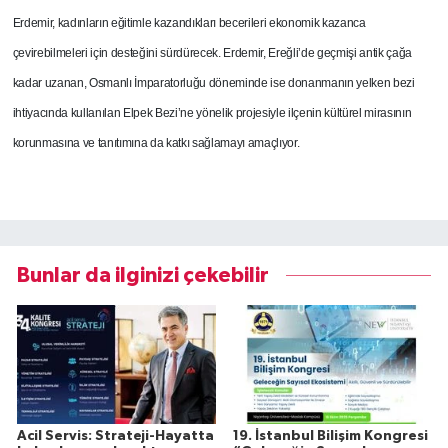
Erdemir, kadınların eğitimle kazandıkları becerileri ekonomik kazanca
çevirebilmeleri için desteğini sürdürecek.
Erdemir, Ereğli’de geçmişi antik çağa
kadar uzanan, Osmanlı İmparatorluğu döneminde ise donanmanın yelken bezi
ihtiyacında kullanılan Elpek Bezi’ne yönelik projesiyle ilçenin kültürel mirasının
korunmasına ve tanıtımına da katkı sağlamayı amaçlıyor.
Bunlar da ilginizi çekebilir
Acil Servis: Strateji-Hayatta
19. İstanbul Bilişim Kongresi