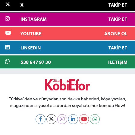
X
TAKIP ET
INSTAGRAM
TAKIP ET
YOUTUBE
ABONE OL
LINKEDIN
TAKIP ET
538 647 97 30
İLETIŞIM
Türkiye'den ve dünyadan son dakika haberleri, köşe yazıları,
magazinden siyasete, spordan seyahate her konuda Flow!