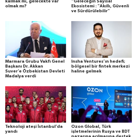
kalmak mı, gelecekte var
“Geleceğin Sayısal
olmak mı?
Ekosistemi : "Akıllı, Güvenli
ve Sürdürülebilir"
Marmara Grubu Vakfı Genel
Insha Ventures’ın hedefi;
Başkanı Dr. Akkan
bölgesel bir fintek merkezi
Suver’e Özbekistan Devleti
haline gelmek
Madalya verdi
Teknoloji ateşi İstanbul’da
Ozon Global, Türk
yandı
işletmelerinin Rusya ve BDT
pazarına açılmasına destek