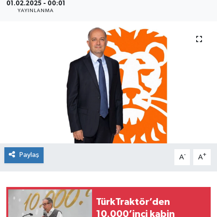
01.02.2025 - 00:01
YAYINLANMA
SEKTÖR
ŞİRKET PANO
SÖYLEŞİ
ÜLKE
YAŞAM
Paylaş
-
+
A
A
TürkTraktör’den
10.000’inci kabin