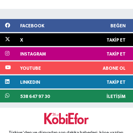
FACEBOOK
BEĞEN
X
TAKIP ET
INSTAGRAM
TAKIP ET
YOUTUBE
ABONE OL
LINKEDIN
TAKIP ET
538 647 97 30
İLETIŞIM
Türkiye'den ve dünyadan son dakika haberleri, köşe yazıları,