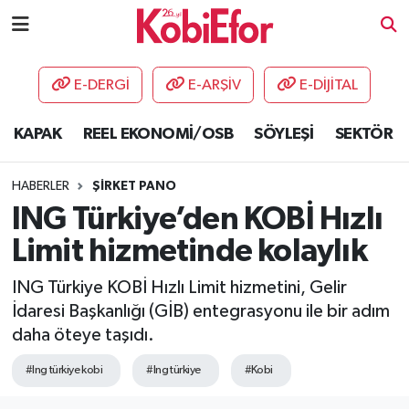
AKADEMİ
E-DERGİ
E-ARŞİV
E-DİJİTAL
BİLİŞİM PANO
KAPAK
REEL EKONOMİ/OSB
SÖYLEŞİ
SEKTÖR
DESTEK-TEŞVİK
HABERLER
ŞİRKET PANO
ETKİNLİK
ING Türkiye’den KOBİ Hızlı
Limit hizmetinde kolaylık
GÜNCEL
ING Türkiye KOBİ Hızlı Limit hizmetini, Gelir
HABERLER
İdaresi Başkanlığı (GİB) entegrasyonu ile bir adım
daha öteye taşıdı.
KAPAK
#Ing türkiye kobi
#Ing türkiye
#Kobi
OSB