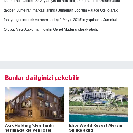
Daha önce Golden Savoy adıyla bilinen otel, anlaşmanın imzalanmasını
takiben Jumeirah markası altında Jumeirah Bodrum Palace Otel olarak
faaliyet gösterecek ve resmi açılışı 1 Mayıs 2015’te yapılacak. Jumeirah
Grubu, Mete Atakuman’ı otelin Genel Müdür’ü olarak atadı.
Bunlar da ilginizi çekebilir
Açık Holding'den Tarihi
Elite World Resort Mersin
Yarımada'da yeni otel
Silifke açıldı