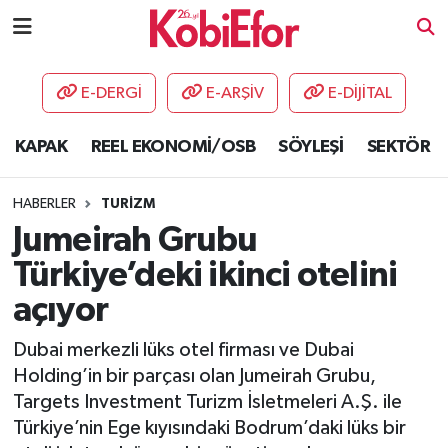
AKADEMİ
E-DERGİ
E-ARŞİV
E-DİJİTAL
BİLİŞİM PANO
KAPAK
REEL EKONOMİ/OSB
SÖYLEŞİ
SEKTÖR
DESTEK-TEŞVİK
HABERLER
TURİZM
ETKİNLİK
Jumeirah Grubu
Türkiye’deki ikinci otelini
GÜNCEL
açıyor
HABERLER
Dubai merkezli lüks otel firması ve Dubai
Holding’in bir parçası olan Jumeirah Grubu,
KAPAK
Targets Investment Turizm İsletmeleri A.Ş. ile
Türkiye’nin Ege kıyısındaki Bodrum’daki lüks bir
OSB