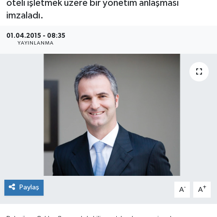
oteli işletmek üzere bir yönetim anlaşması
imzaladı.
SEKTÖR
01.04.2015 - 08:35
ŞİRKET PANO
YAYINLANMA
SÖYLEŞİ
ÜLKE
YAŞAM
Paylaş
-
+
A
A