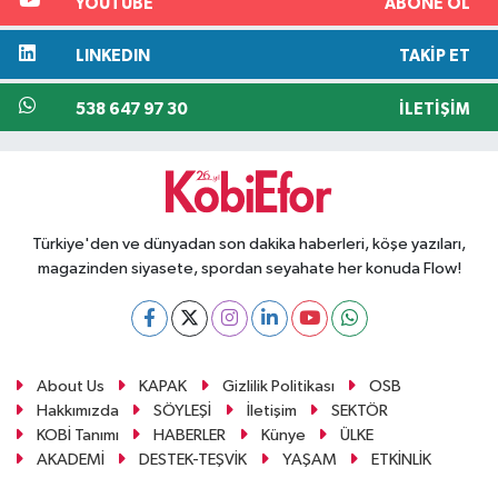
YOUTUBE
ABONE OL
LINKEDIN
TAKIP ET
538 647 97 30
İLETIŞIM
Türkiye'den ve dünyadan son dakika haberleri, köşe yazıları,
magazinden siyasete, spordan seyahate her konuda Flow!
About Us
KAPAK
Gizlilik Politikası
OSB
Hakkımızda
SÖYLEŞİ
İletişim
SEKTÖR
KOBİ Tanımı
HABERLER
Künye
ÜLKE
AKADEMİ
DESTEK-TEŞVİK
YAŞAM
ETKİNLİK