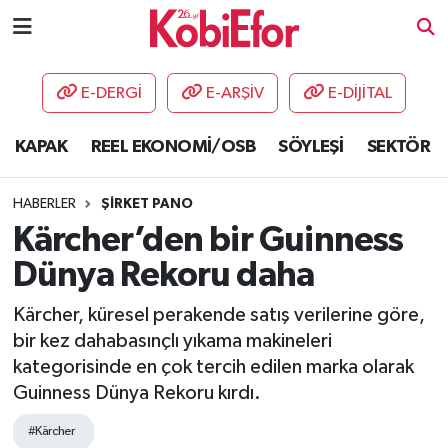
AKADEMİ
E-DERGİ
E-ARŞİV
E-DİJİTAL
BİLİŞİM PANO
KAPAK
REEL EKONOMİ/OSB
SÖYLEŞİ
SEKTÖR
DESTEK-TEŞVİK
HABERLER
ŞİRKET PANO
ETKİNLİK
Kärcher’den bir Guinness
Dünya Rekoru daha
GÜNCEL
Kärcher, küresel perakende satış verilerine göre,
HABERLER
bir kez dahabasınçlı yıkama makineleri
kategorisinde en çok tercih edilen marka olarak
KAPAK
Guinness Dünya Rekoru kırdı.
OSB
#Kärcher