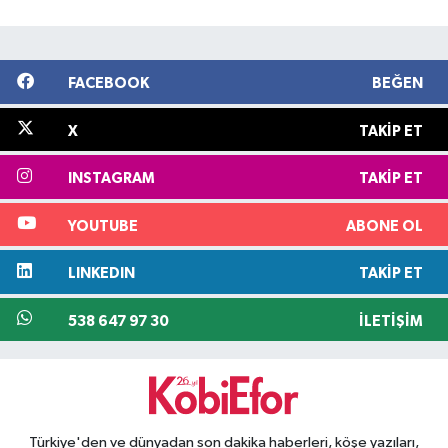
FACEBOOK
BEĞEN
X
TAKIP ET
INSTAGRAM
TAKIP ET
YOUTUBE
ABONE OL
LINKEDIN
TAKIP ET
538 647 97 30
İLETIŞIM
Türkiye'den ve dünyadan son dakika haberleri, köşe yazıları,