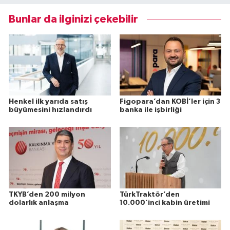
Bunlar da ilginizi çekebilir
Henkel ilk yarıda satış
Figopara’dan KOBİ’ler için 3
büyümesini hızlandırdı
banka ile işbirliği
TKYB’den 200 milyon
TürkTraktör’den
dolarlık anlaşma
10.000’inci kabin üretimi