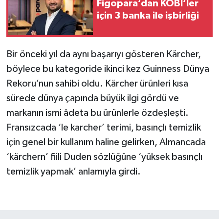
Figopara’dan KOBİ’ler
için 3 banka ile işbirliği
Bir önceki yıl da aynı başarıyı gösteren Kärcher,
böylece bu kategoride ikinci kez Guinness Dünya
Rekoru’nun sahibi oldu. Kärcher ürünleri kısa
sürede dünya çapında büyük ilgi gördü ve
markanın ismi âdeta bu ürünlerle özdeşleşti.
Fransızcada ‘le karcher’ terimi, basınçlı temizlik
için genel bir kullanım haline gelirken, Almancada
‘kärchern’ fiili Duden sözlüğüne ‘yüksek basınçlı
temizlik yapmak’ anlamıyla girdi.