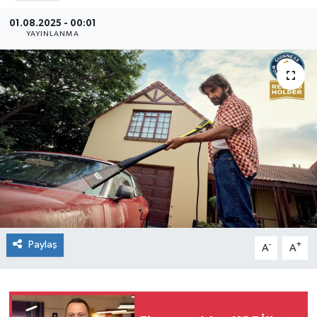
SEKTÖR
01.08.2025 - 00:01
YAYINLANMA
ŞİRKET PANO
SÖYLEŞİ
ÜLKE
YAŞAM
Paylaş
-
+
A
A