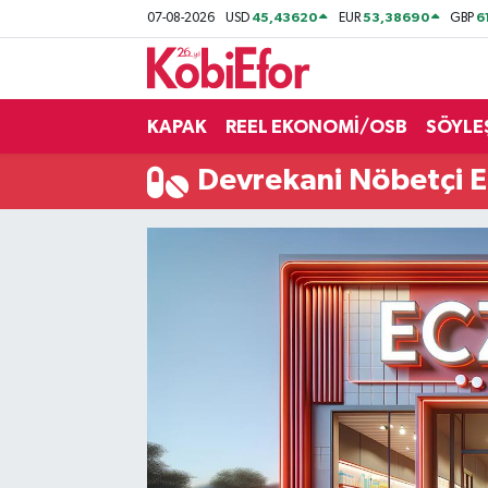
45,43620
53,38690
6
07-08-2026
USD
EUR
GBP
AKADEMİ
KAPAK
REEL EKONOMİ/OSB
SÖYLE
BİLİŞİM PANO
Devrekani Nöbetçi E
DESTEK-TEŞVİK
ETKİNLİK
GÜNCEL
HABERLER
KAPAK
OSB