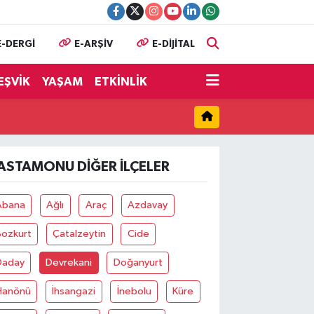
E-DERGİ
E-ARŞİV
E-DİJİTAL
EŞVİK
YAŞAM
ETKİNLİK
ASTAMONU DIĞER İLÇELER
Abana
Ağlı
Araç
Azdavay
Bozkurt
Çatalzeytin
Cide
Daday
Devrekani
Doğanyurt
Hanönü
İhsangazi
İnebolu
Küre