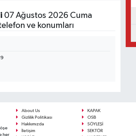
i
07 Ağustos 2026 Cuma
telefon ve konumları
39
About Us
KAPAK
Gizlilik Politikası
OSB
Hakkımızda
SÖYLEŞİ
köşe
İletişim
SEKTÖR
e her