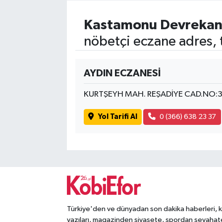
Kastamonu Devrekan
nöbetçi eczane adres, 
AYDIN ECZANESİ
KURTŞEYH MAH. REŞADİYE CAD.NO:
Yol Tarifi Al
0 (366) 638 23 37
Türkiye'den ve dünyadan son dakika haberleri, 
yazıları, magazinden siyasete, spordan seyahat