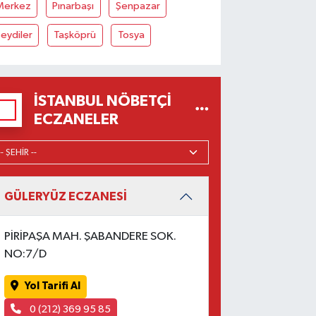
Merkez
Pınarbaşı
Şenpazar
eydiler
Taşköprü
Tosya
İSTANBUL NÖBETÇI
ECZANELER
GÜLERYÜZ ECZANESİ
PİRİPAŞA MAH. ŞABANDERE SOK.
NO:7/D
Yol Tarifi Al
0 (212) 369 95 85