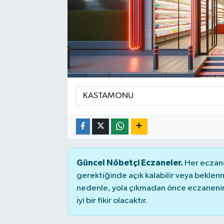
SEKTÖR
ŞİRKET PANO
SÖYLEŞİ
ÜLKE
YAŞAM
Güncel Nöbetçi Eczaneler.
Her eczane
gerektiğinde açık kalabilir veya bekle
nedenle, yola çıkmadan önce eczanenin 
iyi bir fikir olacaktır.