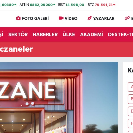
1,60380
6862,09000
14.598,00
79.591,74
ALTIN
BİST
BTC
FOTO GALERİ
VİDEO
YAZARLAR
Şİ
SEKTÖR
HABERLER
ÜLKE
AKADEMİ
DESTEK-T
czaneler
K