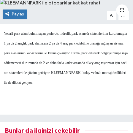
SEKTÖR
Paylaş
-
+
A
A
ŞİRKET PANO
Yeterli park alanı bulunmayan yerlerde, hidrolik park asansör sistemlerinin kurulumuyla
SÖYLEŞİ
1 ya da 2 araçlık park alanlarına 2 ya da 4 araç park edebilme olanağı sağlayan sistem,
park alanlarının kapasitesini iki katına çıkarıyor. Firma, park edilecek bölgeye rampa inşa
ÜLKE
edilememesi durumunda da 2 ve daha fazla katlar arasında dikey araç taşınması için özel
YAŞAM
oto sistemleri ile çözüm getiriyor. KLEEMANNPARK, kolay ve hızlı montaj özellikleri
ile de dikkat çekiyor.
Bunlar da ilginizi çekebilir