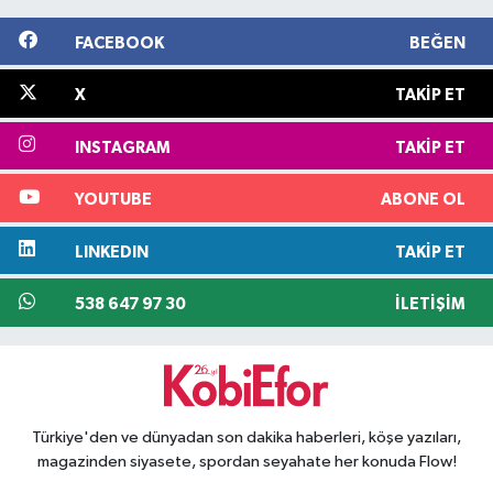
FACEBOOK
BEĞEN
X
TAKIP ET
INSTAGRAM
TAKIP ET
YOUTUBE
ABONE OL
LINKEDIN
TAKIP ET
538 647 97 30
İLETIŞIM
Türkiye'den ve dünyadan son dakika haberleri, köşe yazıları,
magazinden siyasete, spordan seyahate her konuda Flow!