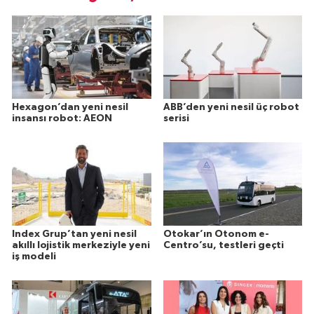
Hexagon’dan yeni nesil
ABB’den yeni nesil üç robot
insansı robot: AEON
serisi
Index Grup’tan yeni nesil
Otokar’ın Otonom e-
akıllı lojistik merkeziyle yeni
Centro’su, testleri geçti
iş modeli