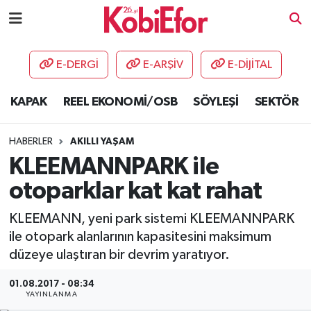
AKADEMİ
E-DERGİ
E-ARŞİV
E-DİJİTAL
BİLİŞİM PANO
KAPAK
REEL EKONOMİ/OSB
SÖYLEŞİ
SEKTÖR
DESTEK-TEŞVİK
HABERLER
AKILLI YAŞAM
ETKİNLİK
KLEEMANNPARK ile
otoparklar kat kat rahat
GÜNCEL
KLEEMANN, yeni park sistemi KLEEMANNPARK
HABERLER
ile otopark alanlarının kapasitesini maksimum
düzeye ulaştıran bir devrim yaratıyor.
KAPAK
01.08.2017 - 08:34
YAYINLANMA
OSB