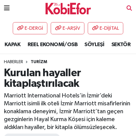
AKADEMİ
E-DERGİ
E-ARŞİV
E-DİJİTAL
BİLİŞİM PANO
KAPAK
REEL EKONOMİ/OSB
SÖYLEŞİ
SEKTÖR
DESTEK-TEŞVİK
HABERLER
TURİZM
ETKİNLİK
Kurulan hayaller
kitaplaştırılacak
GÜNCEL
Marriott International Hotels’in İzmir’deki
HABERLER
Marriott isimli ilk oteli İzmir Marriott misafirlerinin
konaklama deneyimi, İzmir Marriott’tan geçen
KAPAK
gezginlerin Hayal Kurma Köşesi için kaleme
aldıkları hayaller, bir kitapla ölümsüzleşecek.
OSB