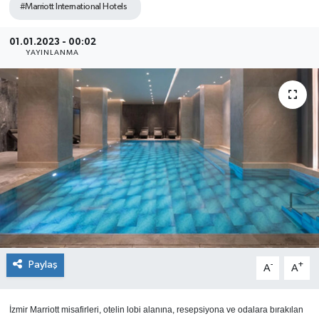
#Marriott International Hotels
SEKTÖR
01.01.2023 - 00:02
YAYINLANMA
ŞİRKET PANO
SÖYLEŞİ
ÜLKE
YAŞAM
Paylaş
-
+
A
A
İzmir Marriott misafirleri, otelin lobi alanına, resepsiyona ve odalara bırakılan