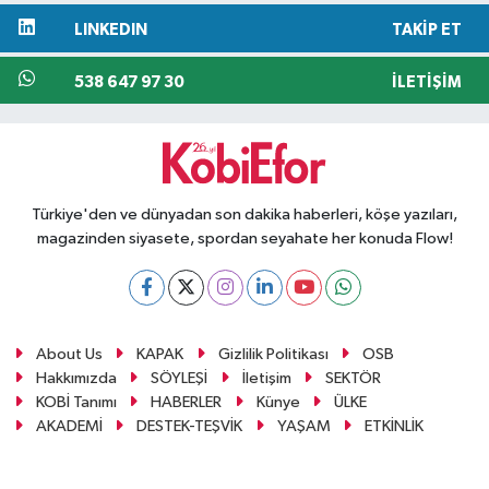
LINKEDIN
TAKIP ET
538 647 97 30
İLETIŞIM
Türkiye'den ve dünyadan son dakika haberleri, köşe yazıları,
magazinden siyasete, spordan seyahate her konuda Flow!
About Us
KAPAK
Gizlilik Politikası
OSB
Hakkımızda
SÖYLEŞİ
İletişim
SEKTÖR
KOBİ Tanımı
HABERLER
Künye
ÜLKE
AKADEMİ
DESTEK-TEŞVİK
YAŞAM
ETKİNLİK