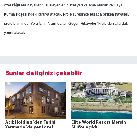
özel kâğıtlara hayallerini süsleyen en güzel yeri kaleme alacak ve Hayal
Kurma Köşesi’ndeki kutuya atacak. Proje süresince burada biriken hayaller,
proje bitiminde ‘Yolu İzmir Marrriott’tan Geçen Hikâyeler” kitabıyla raflardaki
yerini alacak.
Bunlar da ilginizi çekebilir
Açık Holding'den Tarihi
Elite World Resort Mersin
Yarımada'da yeni otel
Silifke açıldı