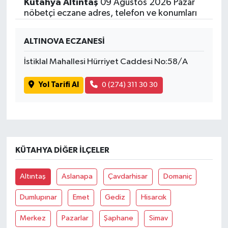
Kütahya Altıntaş
09 Ağustos 2026 Pazar
nöbetçi eczane adres, telefon ve konumları
ALTINOVA ECZANESİ
İstiklal Mahallesi Hürriyet Caddesi No:58/A
Yol Tarifi Al
0 (274) 311 30 30
KÜTAHYA DIĞER İLÇELER
Altıntaş
Aslanapa
Çavdarhisar
Domaniç
Dumlupınar
Emet
Gediz
Hisarcık
Merkez
Pazarlar
Şaphane
Simav