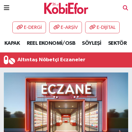
AKADEMİ
E-DERGİ
E-ARŞİV
E-DİJİTAL
BİLİŞİM PANO
KAPAK
REEL EKONOMİ/OSB
SÖYLEŞİ
SEKTÖR
DESTEK-TEŞVİK
Altıntaş Nöbetçi Eczaneler
ETKİNLİK
GÜNCEL
HABERLER
KAPAK
OSB