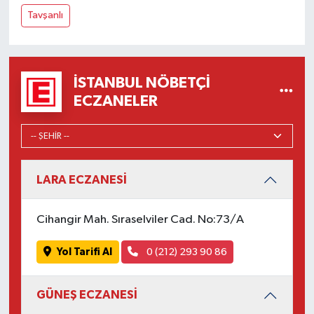
Tavşanlı
İSTANBUL NÖBETÇI
ECZANELER
LARA ECZANESİ
Cihangir Mah. Sıraselviler Cad. No:73/A
Yol Tarifi Al
0 (212) 293 90 86
GÜNEŞ ECZANESİ