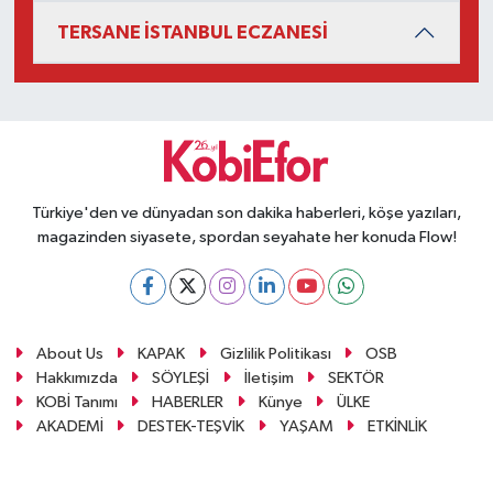
TERSANE İSTANBUL ECZANESİ
Türkiye'den ve dünyadan son dakika haberleri, köşe yazıları,
magazinden siyasete, spordan seyahate her konuda Flow!
About Us
KAPAK
Gizlilik Politikası
OSB
Hakkımızda
SÖYLEŞİ
İletişim
SEKTÖR
KOBİ Tanımı
HABERLER
Künye
ÜLKE
AKADEMİ
DESTEK-TEŞVİK
YAŞAM
ETKİNLİK