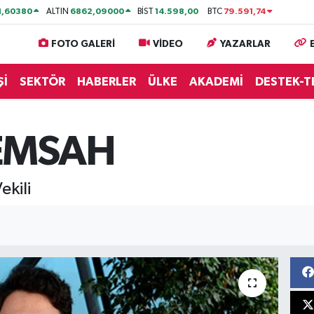
1,60380
6862,09000
14.598,00
79.591,74
ALTIN
BİST
BTC
FOTO GALERİ
VİDEO
YAZARLAR
Şİ
SEKTÖR
HABERLER
ÜLKE
AKADEMİ
DESTEK-T
TEMSAH
kili