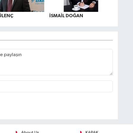
ÜLENÇ
İSMAİL DOĞAN
About Us
KAPAK