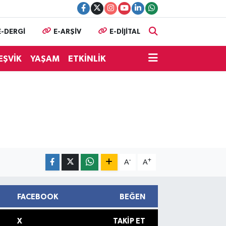
E-DERGİ
E-ARŞİV
E-DİJİTAL
EŞVİK
YAŞAM
ETKİNLİK
-
+
A
A
FACEBOOK
BEĞEN
X
TAKIP ET