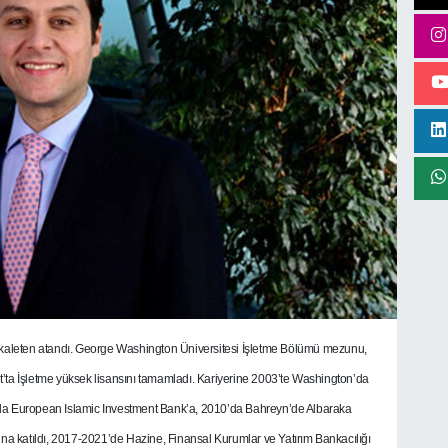
aleten atandı. George Washington Üniversitesi İşletme Bölümü mezunu,
’ta İşletme yüksek lisansını tamamladı. Kariyerine 2003’te Washington’da
da European Islamic Investment Bank’a, 2010’da Bahreyn’de Albaraka
na katıldı, 2017-2021’de Hazine, Finansal Kurumlar ve Yatırım Bankacılığı