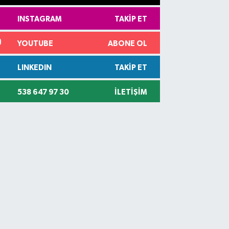
INSTAGRAM
TAKIP ET
YOUTUBE
ABONE OL
LINKEDIN
TAKIP ET
538 647 97 30
İLETIŞIM