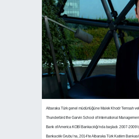
SEKTÖR
ŞİRKET PANO
SÖYLEŞİ
ÜLKE
YAŞAM
A
lbaraka Türk genel müdürlüğüne Malek Khodr Temsah vek
Thunderbird the Garvin School of International Management
Bank of America KOBİ Bankacılığı’nda başladı. 2007-2009’
Bankacılık Grubu’na, 2014’te Albaraka Türk Katılım Bankası’