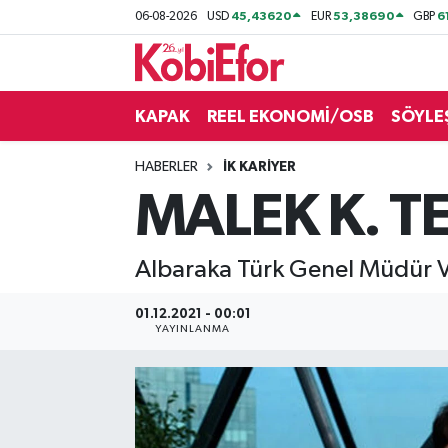
45,43620
53,38690
6
06-08-2026
USD
EUR
GBP
AKADEMİ
KAPAK
REEL EKONOMİ/OSB
SÖYLE
BİLİŞİM PANO
HABERLER
İK KARİYER
DESTEK-TEŞVİK
MALEK K. 
ETKİNLİK
Albaraka Türk Genel Müdür Ve
GÜNCEL
01.12.2021 - 00:01
HABERLER
YAYINLANMA
KAPAK
OSB