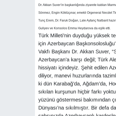
Dr. Akkan Suver’in başkanlığında ziyarete katılan Ma
Sönmez, Engin Köklüçınar, emekli Orgeneral Necdet Tim
Tunç Erem, Dr. Faruk Doğan, Lale Aytanç Nalbant hazı
Guliyev ve Konsolos Emma Heydarova da eşlik etti.
Türk Milleti’nin duyduğu yüksek t
için Azerbaycan Başkonsolosluğu
Vakfı Başkanı Dr. Akkan Suver, “S
Azerbaycan’a karşı değil; Türk Al
hissiyatı içindeyiz. Şehit edilen 
diliyor, manevi huzurlarında taziml
ki dün Karabağ’da, Ağdam’da, Hoca
sıkılan kurşunun hiçbir farkı yokt
yüzünü göstermesi bakımından çok
Dünyası’na sıkılmıştır. Bir defa da
şahsınızda Azerbaycanlı kardeşler