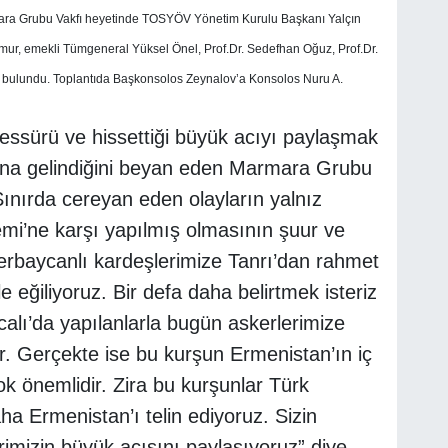
rmara Grubu Vakfı heyetinde TOSYÖV Yönetim Kurulu Başkanı Yalçın
ur, emekli Tümgeneral Yüksel Önel, Prof.Dr. Sedefhan Oğuz, Prof.Dr.
r bulundu. Toplantıda Başkonsolos Zeynalov’a Konsolos Nuru A.
eessürü ve hissettiği büyük acıyı paylaşmak
'na gelindiğini beyan eden Marmara Grubu
ınırda cereyan eden olayların yalnız
emi’ne karşı yapılmış olmasının şuur ve
Azerbaycanlı kardeşlerimize Tanrı’dan rahmet
e eğiliyoruz. Bir defa daha belirtmek isteriz
lı’da yapılanlarla bugün askerlerimize
ur. Gerçekte ise bu kurşun Ermenistan’ın iç
 önemlidir. Zira bu kurşunlar Türk
ha Ermenistan’ı telin ediyoruz. Sizin
imizin büyük acısını paylaşıyoruz” diye