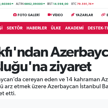
1,60380
6862,09000
14.598,00
79.591,74
ALTIN
BİST
BTC
FOTO GALERİ
VİDEO
YAZARLAR
Şİ
SEKTÖR
HABERLER
ÜLKE
AKADEMİ
DESTEK-T
fı'ndan Azerbayc
luğu'na ziyaret
can’da cereyan eden ve 14 kahraman Aze
 arz etmek üzere Azerbaycan İstanbul B
 etti.