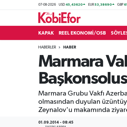
45,43620
53,38690
6
07-08-2026
USD
EUR
GBP
AKADEMİ
KAPAK
REEL EKONOMİ/OSB
SÖYLE
BİLİŞİM PANO
HABERLER
HABER
DESTEK-TEŞVİK
Marmara Vak
ETKİNLİK
Başkonsolus
GÜNCEL
Marmara Grubu Vakfı Azerbay
HABERLER
olmasından duyulan üzüntüyü
KAPAK
Zeynalov'u makamında ziyaret
OSB
01.09.2014 - 08:45
YAYINLANMA