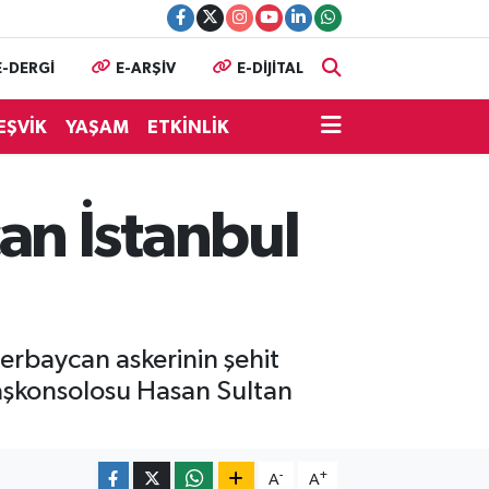
E-DERGİ
E-ARŞİV
E-DİJİTAL
EŞVİK
YAŞAM
ETKİNLİK
an İstanbul
rbaycan askerinin şehit
aşkonsolosu Hasan Sultan
-
+
A
A