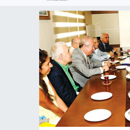
SEKTÖR
ŞİRKET PANO
SÖYLEŞİ
ÜLKE
YAŞAM