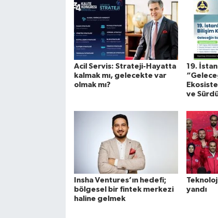
Acil Servis: Strateji-Hayatta
19. İsta
kalmak mı, gelecekte var
“Geleceğ
olmak mı?
Ekosistem
ve Sürdü
Insha Ventures’ın hedefi;
Teknoloj
bölgesel bir fintek merkezi
yandı
haline gelmek