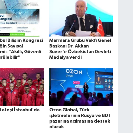
nbul Bilişim Kongresi
Marmara Grubu Vakfı Genel
in Sayısal
Başkanı Dr. Akkan
i : "Akıllı, Güvenli
Suver’e Özbekistan Devleti
rülebilir"
Madalya verdi
i ateşi İstanbul’da
Ozon Global, Türk
işletmelerinin Rusya ve BDT
pazarına açılmasına destek
olacak