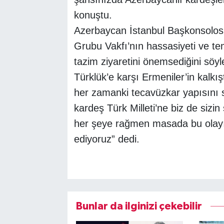
konuştu.
Azerbaycan İstanbul Başkonsolo
Grubu Vakfı’nın hassasiyeti ve tem
tazim ziyaretini önemsediğini söyl
Türklük’e karşı Ermeniler’in kalkı
her zamanki tecavüzkar yapısını 
kardeş Türk Milleti’ne biz de sizi
her şeye rağmen masada bu olayı
ediyoruz” dedi.
Bunlar da ilginizi çekebilir