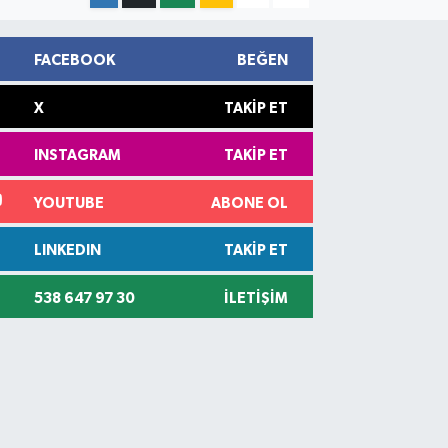
FACEBOOK
BEĞEN
X
TAKIP ET
INSTAGRAM
TAKIP ET
YOUTUBE
ABONE OL
LINKEDIN
TAKIP ET
538 647 97 30
İLETIŞIM