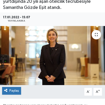
yurtdışında 20 yılı aşan otelcilik tecrübesiyle
Samantha Gözde Eşit atandı.
SEKTÖR
17.01.2022 - 15:07
ŞİRKET PANO
YAYINLANMA
SÖYLEŞİ
ÜLKE
YAŞAM
Paylaş
-
+
A
A