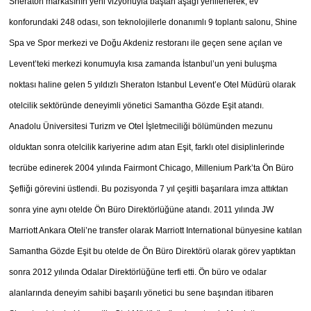
Sheraton markasının yeni vizyonuyla baştan aşağı yenilenerek, ev
konforundaki 248 odası, son teknolojilerle donanımlı 9 toplantı salonu, Shine
Spa ve Spor merkezi ve Doğu Akdeniz restoranı ile geçen sene açılan ve
Levent’teki merkezi konumuyla kısa zamanda İstanbul’un yeni buluşma
noktası haline gelen 5 yıldızlı Sheraton Istanbul Levent’e Otel Müdürü olarak
otelcilik sektöründe deneyimli yönetici Samantha Gözde Eşit atandı.
Anadolu Üniversitesi Turizm ve Otel İşletmeciliği bölümünden mezunu
olduktan sonra otelcilik kariyerine adım atan Eşit, farklı otel disiplinlerinde
tecrübe edinerek 2004 yılında Fairmont Chicago, Millenium Park’ta Ön Büro
Şefliği görevini üstlendi. Bu pozisyonda 7 yıl çeşitli başarılara imza attıktan
sonra yine aynı otelde Ön Büro Direktörlüğüne atandı. 2011 yılında JW
Marriott Ankara Oteli’ne transfer olarak Marriott International bünyesine katılan
Samantha Gözde Eşit bu otelde de Ön Büro Direktörü olarak görev yaptıktan
sonra 2012 yılında Odalar Direktörlüğüne terfi etti. Ön büro ve odalar
alanlarında deneyim sahibi başarılı yönetici bu sene başından itibaren