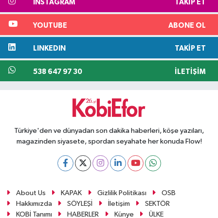
INSTAGRAM
TAKIP ET
YOUTUBE
ABONE OL
LINKEDIN
TAKIP ET
538 647 97 30
İLETIŞIM
Türkiye'den ve dünyadan son dakika haberleri, köşe yazıları,
magazinden siyasete, spordan seyahate her konuda Flow!
About Us
KAPAK
Gizlilik Politikası
OSB
Hakkımızda
SÖYLEŞİ
İletişim
SEKTÖR
KOBİ Tanımı
HABERLER
Künye
ÜLKE