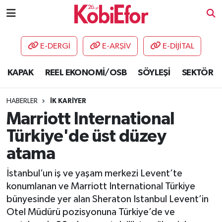
AKADEMİ
E-DERGİ
E-ARŞİV
E-DİJİTAL
BİLİŞİM PANO
KAPAK
REEL EKONOMİ/OSB
SÖYLEŞİ
SEKTÖR
DESTEK-TEŞVİK
HABERLER
İK KARİYER
ETKİNLİK
Marriott International
Türkiye'de üst düzey
GÜNCEL
atama
HABERLER
İstanbul’un iş ve yaşam merkezi Levent’te
konumlanan ve Marriott International Türkiye
KAPAK
bünyesinde yer alan Sheraton Istanbul Levent’in
Otel Müdürü pozisyonuna Türkiye’de ve
OSB