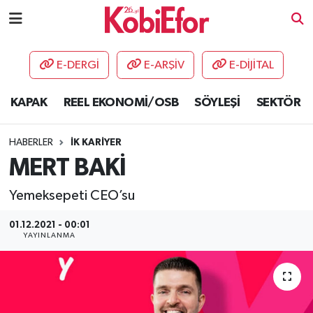
AKADEMİ
E-DERGİ
E-ARŞİV
E-DİJİTAL
BİLİŞİM PANO
KAPAK
REEL EKONOMİ/OSB
SÖYLEŞİ
SEKTÖR
DESTEK-TEŞVİK
HABERLER
İK KARİYER
ETKİNLİK
MERT BAKİ
Yemeksepeti CEO’su
GÜNCEL
01.12.2021 - 00:01
HABERLER
YAYINLANMA
KAPAK
OSB