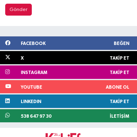
Gönder
FACEBOOK
BEĞEN
X
TAKIP ET
INSTAGRAM
TAKIP ET
YOUTUBE
ABONE OL
LINKEDIN
TAKIP ET
538 647 97 30
İLETIŞIM