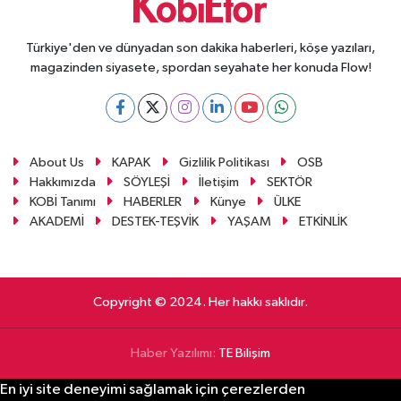
Türkiye'den ve dünyadan son dakika haberleri, köşe yazıları,
magazinden siyasete, spordan seyahate her konuda Flow!
About Us
KAPAK
Gizlilik Politikası
OSB
Hakkımızda
SÖYLEŞİ
İletişim
SEKTÖR
KOBİ Tanımı
HABERLER
Künye
ÜLKE
AKADEMİ
DESTEK-TEŞVİK
YAŞAM
ETKİNLİK
Copyright © 2024. Her hakkı saklıdır.
Haber Yazılımı:
TE Bilişim
En iyi site deneyimi sağlamak için çerezlerden