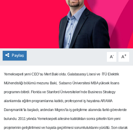
SEKTÖR
ŞİRKET PANO
SÖYLEŞİ
Paylaş
ÜLKE
-
+
A
A
YAŞAM
Yemeksepeti yeni CEO’su Mert Baki oldu. Galatasaray Lisesi ve İTÜ Elektrik
Mühendisliği bölümü mezunu Baki, Sabancı Üniversitesi MBA yüksek lisans
programını bitirdi. Florida ve Stanford Üniversiteleri’nde Business Strategy
alanlarında eğitim programlarına katıldı, profesyonel iş hayatına ARAMA
Danışmanlık’ta başladı, ardından Migros’ta iş geliştirme alanında farklı görevlerde
bulundu. 2011 yılında Yemeksepeti ailesine katıldıktan sonra şirketin tüm yeni
projelerinin geliştirilmesi ve hayata geçirilmesi sorumluluklarını yürüttü. Son olarak