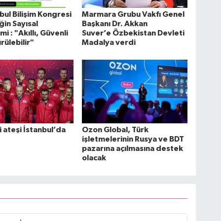
nbul Bilişim Kongresi
Marmara Grubu Vakfı Genel
in Sayısal
Başkanı Dr. Akkan
i : "Akıllı, Güvenli
Suver’e Özbekistan Devleti
rülebilir"
Madalya verdi
i ateşi İstanbul’da
Ozon Global, Türk
işletmelerinin Rusya ve BDT
pazarına açılmasına destek
olacak