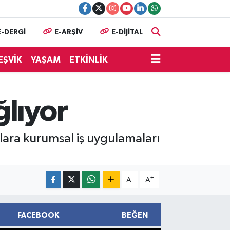
E-DERGİ
E-ARŞİV
E-DİJİTAL
EŞVİK
YAŞAM
ETKİNLİK
ğlıyor
lara kurumsal iş uygulamaları
-
+
A
A
FACEBOOK
BEĞEN