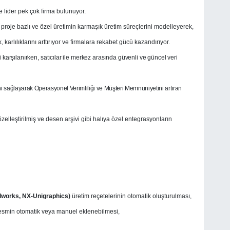
 lider pek çok firma bulunuyor.
 proje bazlı ve özel üretimin karmaşık üretim süreçlerini modelleyerek,
karlılıklarını arttırıyor ve firmalara rekabet gücü kazandırıyor.
 karşılanırken, satıcılar ile merkez arasında güvenli ve güncel veri
i sağlayarak Operasyonel Verimliliği ve Müşteri Memnuniyetini artıran
özelleştirilmiş ve desen arşivi gibi halıya özel entegrasyonların
idworks, NX-Unigraphics)
üretim reçetelerinin otomatik oluşturulması,
 resmin otomatik veya manuel eklenebilmesi,