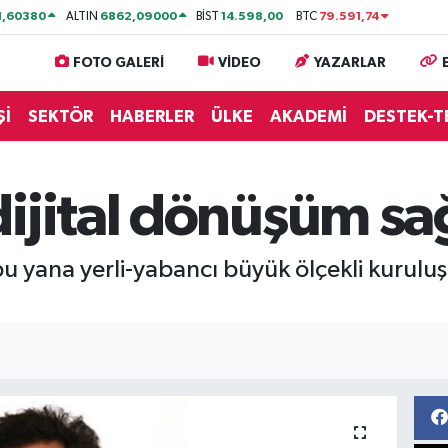
1,60380
6862,09000
14.598,00
79.591,74
ALTIN
BİST
BTC
FOTO GALERİ
VİDEO
YAZARLAR
Şİ
SEKTÖR
HABERLER
ÜLKE
AKADEMİ
DESTEK-T
ijital dönüşüm sa
u yana yerli-yabancı büyük ölçekli kuruluş