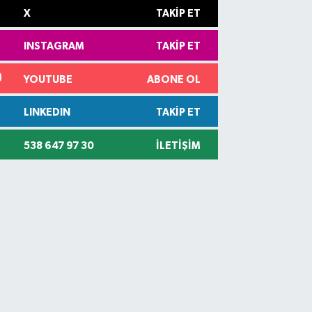
X
TAKIP ET
INSTAGRAM
TAKIP ET
YOUTUBE
ABONE OL
LINKEDIN
TAKIP ET
538 647 97 30
İLETIŞIM