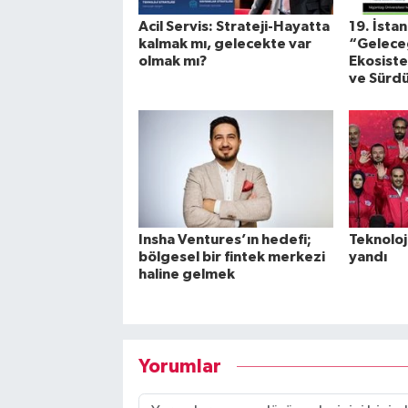
Acil Servis: Strateji-Hayatta
19. İsta
kalmak mı, gelecekte var
“Geleceğ
olmak mı?
Ekosistem
ve Sürdü
Insha Ventures’ın hedefi;
Teknoloj
bölgesel bir fintek merkezi
yandı
haline gelmek
Yorumlar