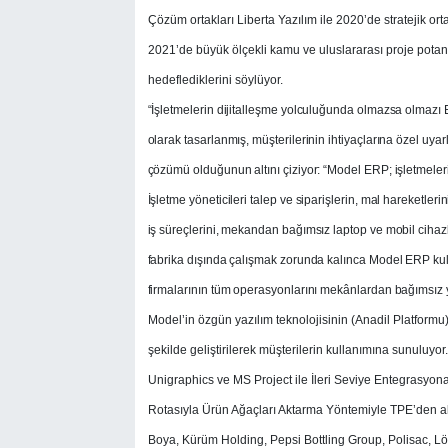
Çözüm ortakları Liberta Yazılım ile 2020’de stratejik orta
2021’de büyük ölçekli kamu ve uluslararası proje potan
hedeflediklerini söylüyor.
“İşletmelerin dijitalleşme yolculuğunda olmazsa olmaz
olarak tasarlanmış, müşterilerinin ihtiyaçlarına özel uyar
çözümü olduğunun altını çiziyor: “Model ERP; işletmelerin 
İşletme yöneticileri talep ve siparişlerin, mal hareketler
iş süreçlerini, mekandan bağımsız laptop ve mobil cihazl
fabrika dışında çalışmak zorunda kalınca Model ERP kul
firmalarının tüm operasyonlarını mekânlardan bağımsız 
Model’in özgün yazılım teknolojisinin (Anadil Platformu) 
şekilde geliştirilerek müşterilerin kullanımına sunuluy
Unigraphics ve MS Project ile İleri Seviye Entegrasyon
Rotasıyla Ürün Ağaçları Aktarma Yöntemiyle TPE’den alın
Boya, Kürüm Holding, Pepsi Bottling Group, Polisac, Lö