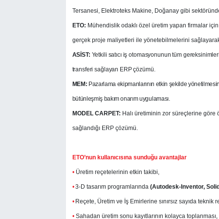
Tersanesi, Elektroteks Makine, Doğanay gibi sektöründe
ETO:
Mühendislik odaklı özel üretim yapan firmalar için
gerçek proje maliyetleri ile yönetebilmelerini sağlayarak, 
ASİST:
Yetkili satıcı iş otomasyonunun tüm gereksinimleri
transferi sağlayan ERP çözümü.
MEM:
Pazarlama ekipmanlarının etkin şekilde yönetilmesin
bütünleşmiş bakım onarım uygulaması.
MODEL CARPET:
Halı üretiminin zor süreçlerine göre 
sağlandığı ERP çözümü.
ETO’nun kullanıcısına sunduğu avantajlar
•
Üretim reçetelerinin etkin takibi,
•
3-D tasarım programlarında
(Autodesk-Inventor, Sol
•
Reçete, Üretim ve İş Emirlerine sınırsız sayıda teknik
•
Sahadan üretim sonu kayıtlarının kolayca toplanması,