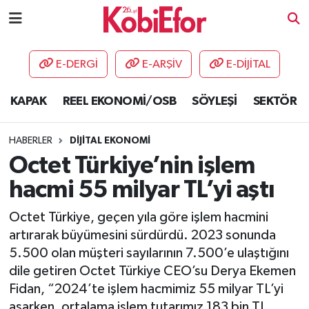
AKADEMİ
E-DERGİ
E-ARŞİV
E-DİJİTAL
BİLİŞİM PANO
KAPAK
REEL EKONOMİ/OSB
SÖYLEŞİ
SEKTÖR
DESTEK-TEŞVİK
HABERLER
DİJİTAL EKONOMİ
ETKİNLİK
Octet Türkiye’nin işlem
hacmi 55 milyar TL’yi aştı
GÜNCEL
Octet Türkiye, geçen yıla göre işlem hacmini
HABERLER
artırarak büyümesini sürdürdü. 2023 sonunda
5.500 olan müşteri sayılarının 7.500’e ulaştığını
KAPAK
dile getiren Octet Türkiye CEO’su Derya Ekemen
Fidan, “2024’te işlem hacmimiz 55 milyar TL’yi
OSB
aşarken, ortalama işlem tutarımız 183 bin TL