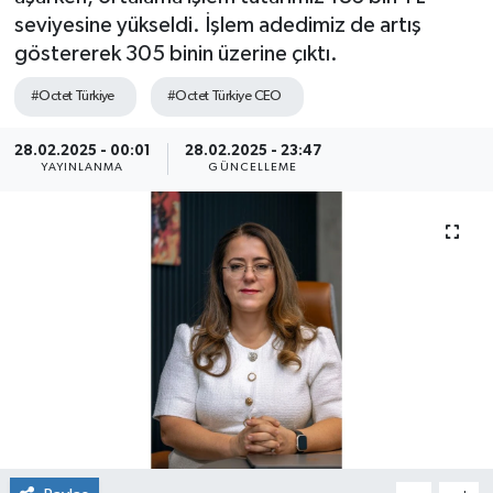
seviyesine yükseldi. İşlem adedimiz de artış
SEKTÖR
göstererek 305 binin üzerine çıktı.
ŞİRKET PANO
#Octet Türkiye
#Octet Türkiye CEO
SÖYLEŞİ
28.02.2025 - 00:01
28.02.2025 - 23:47
YAYINLANMA
GÜNCELLEME
ÜLKE
YAŞAM