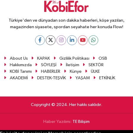
Türkiye'den ve dünyadan son dakika haberleri, köşe yazıları,
magazinden siyasete, spordan seyahate her konuda Flow!
About Us
KAPAK
Gizlilik Politikası
OSB
Hakkımızda
SÖYLEŞİ
İletişim
SEKTÖR
KOBİ Tanımı
HABERLER
Künye
ÜLKE
AKADEMİ
DESTEK-TEŞVİK
YAŞAM
ETKİNLİK
Copyright © 2024. Her hakkı saklıdır.
Haber Yazılımı:
TE Bilişim