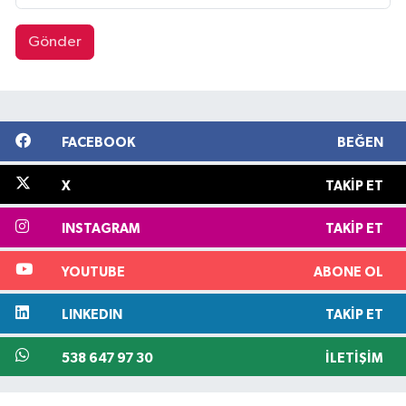
Gönder
FACEBOOK
BEĞEN
X
TAKIP ET
INSTAGRAM
TAKIP ET
YOUTUBE
ABONE OL
LINKEDIN
TAKIP ET
538 647 97 30
İLETIŞIM