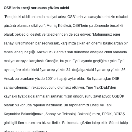
OSB’lerin enerji sorununa çözüm talebi
“Enerjideki ciddi anlamda maliyet artışı, OSB’lerin ve sanayicilerimizin rekabet
gücünü olumsuz etkiliyor”: Memiş Kütükcü, OSB’lerin şu dönemde öncelikli
olarak beklediği destek ve taleplerinden de söz ediyor: “Malumunuz eğer
sanayi üretiminden bahsediyorsak, karşımıza çıkan en önemli başlıklardan bir
tanesi enerji başlığı. Ancak OSB’lerimiz son dönemde enerjide ciddi anlamda
maliyet artışıyla karşılaştı. Örneğin; bu yılın Eylül ayında geçtiğimiz yılın Eylül
ayına göre elektrikteki fiyat artışı yüzde 34, doğalgazdaki fiyat artışı yüzde 36.
Ancak bu oranların yüzde 100’leri aştığı aylar oldu. Bu fiyat artışları OSB
sanayicilerimizin rekabet gücünü olumsuz etkiliyor. Yine YEKDEM’den
kaynaklı fiyat dalgalanmaları sanayicimizin öngörüsünü zayıflatıyor. OSBÜK
olarak bu konuda raporlar hazırladık. Bu raporlarımızı Enerji ve Tabii
Kaynaklar Bakanlığımıza, Sanayi ve Teknoloji Bakanlığımıza, EPDK, BOTAŞ
gibi ilgili tüm kurumlara bizzat ilettik. Bu konuda çözüm talep ettik. Süreci takip
etmeye de devam ediyoruz.