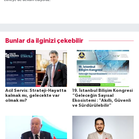
Bunlar da ilginizi çekebilir
Acil Servis: Strateji-Hayatta
19. İstanbul Bilişim Kongresi
kalmak mı, gelecekte var
“Geleceğin Sayısal
olmak mı?
Ekosistemi : "Akıllı, Güvenli
ve Sürdürülebilir"