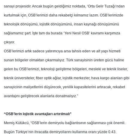
sanayi projesidir. Ancak bugün geldiğimiz noktada, ‘Orta Gelir Tuzağı’ndan
kurtulmak için, OSB’lerimizi daha rekabetçi kılmamız lazım. OSB’lerimizde
teknolojik dönüşümü, lojistik dönüşümünü, insan kaynağı dönüşümünü
sağlamamız şart. İşte tam da burada ‘Yeni Nesil OSB’ kavramı karşımıza
çıkıyor.
OSB’lerimizi artık sadece yatırımcıya arsa tahsis eden ve alt yapı hizmeti
sunan bölgeler olmaktan çıkarmalıyız. Türk sanayisinin üreten gücü haline
gelen bu OSB’lerimizi, teknoloji geliştirme bölgeleri, mesleki ve teknik liseler,
teknik üniversiteler, fiber optik ağlar, lojistik merkezler, hava kargo alanları gibi
sanayicinin maliyetlerini düşürecek, yenilik kapasitelerini artıracak, rekabet
avantajını geliştirecek alanlarla donatmalıyız.”
“OSB’lerin lojistik avantajları
artırılmalı”
Memiş Kütükcü, “OSB’lerin demiryolu bağlantısının sağlanması çok önemli.
Bugün Türkiye’nin ihracatta demiryollarını kullanma oranı yüzde 0.43.