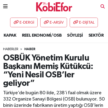
AKADEMİ
E-DERGİ
E-ARŞİV
E-DİJİTAL
BİLİŞİM PANO
KAPAK
REEL EKONOMİ/OSB
SÖYLEŞİ
SEKTÖR
DESTEK-TEŞVİK
HABERLER
HABER
ETKİNLİK
OSBÜK Yönetim Kurulu
Başkanı Memiş Kütükcü:
GÜNCEL
“Yeni Nesil OSB’ler
HABERLER
geliyor”
KAPAK
Türkiye’de bugün 80 ilde, 238’i faal olmak üzere
332 Organize Sanayi Bölgesi (OSB) bulunuyor. 50
OSB
binin üzerinde fabrikanın üretim yaptığı OSB’lerin