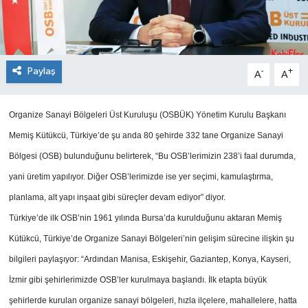
Paylaş
-
+
A
A
Organize Sanayi Bölgeleri Üst Kuruluşu (OSBÜK) Yönetim Kurulu Başkanı
Memiş Kütükcü, Türkiye’de şu anda 80 şehirde 332 tane Organize Sanayi
Bölgesi (OSB) bulunduğunu belirterek, “Bu OSB’lerimizin 238’i faal durumda,
yani üretim yapılıyor. Diğer OSB’lerimizde ise yer seçimi, kamulaştırma,
planlama, alt yapı inşaat gibi süreçler devam ediyor” diyor.
Türkiye’de ilk OSB’nin 1961 yılında Bursa’da kurulduğunu aktaran Memiş
Kütükcü, Türkiye’de Organize Sanayi Bölgeleri’nin gelişim sürecine ilişkin şu
bilgileri paylaşıyor: “Ardından Manisa, Eskişehir, Gaziantep, Konya, Kayseri,
İzmir gibi şehirlerimizde OSB’ler kurulmaya başlandı. İlk etapta büyük
şehirlerde kurulan organize sanayi bölgeleri, hızla ilçelere, mahallelere, hatta