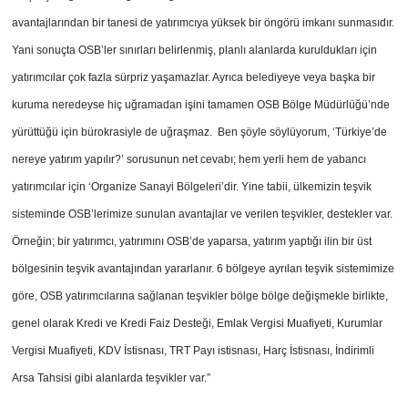
avantajlarından bir tanesi de yatırımcıya yüksek bir öngörü imkanı sunmasıdır.
Yani sonuçta OSB’ler sınırları belirlenmiş, planlı alanlarda kuruldukları için
yatırımcılar çok fazla sürpriz yaşamazlar. Ayrıca belediyeye veya başka bir
kuruma neredeyse hiç uğramadan işini tamamen OSB Bölge Müdürlüğü’nde
yürüttüğü için bürokrasiyle de uğraşmaz. Ben şöyle söylüyorum, ‘Türkiye’de
nereye yatırım yapılır?’ sorusunun net cevabı; hem yerli hem de yabancı
yatırımcılar için ‘Organize Sanayi Bölgeleri’dir. Yine tabii, ülkemizin teşvik
sisteminde OSB’lerimize sunulan avantajlar ve verilen teşvikler, destekler var.
Örneğin; bir yatırımcı, yatırımını OSB’de yaparsa, yatırım yaptığı ilin bir üst
bölgesinin teşvik avantajından yararlanır. 6 bölgeye ayrılan teşvik sistemimize
göre, OSB yatırımcılarına sağlanan teşvikler bölge bölge değişmekle birlikte,
genel olarak Kredi ve Kredi Faiz Desteği, Emlak Vergisi Muafiyeti, Kurumlar
Vergisi Muafiyeti, KDV İstisnası, TRT Payı istisnası, Harç İstisnası, İndirimli
Arsa Tahsisi gibi alanlarda teşvikler var.”