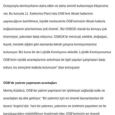
Dolayısıyla demiryollarını daha etkin ve daha verimli kullanmaya ihtiyacımız
var. Bu konuda 11. Kalkınma Planı’nda OSB’lere iltisak hatlarının
yapılacağının belirtilmesi, lojistik merkezlerle OSB’lerimizin iltisak hatlarla
bağlanmasının planlanması çok önemli. Biz OSBÜK olarak bu konuyu çok
önemsiyor, yakından takip ediyoruz. OSBÜK’te mevzuat, elektrik, doğalgaz,
teşvik, mesleki eğitim gibi alanlarda teknik çalışma komisyonlarımız
bulunuyor. Biz buna bir de Lojistik Komisyonu ekledik. Lojistik Komisyonumuz
OSB’lerin lojistik avantajlarının artırılması ile ilgili yapılan çalışmaları takip
ediyor, bu süreçlere katkıda bulunuyor” diye konuşuyor.
OSB’de yatırım yapmanın
avantajları
Memiş Kütükcü, OSB’de yatırım yapmanın bir işletmeye sağladığı katkı ve
avantajları da dile getiriyor: “Bir yatırımcı için en önemli kavramlardan bir
tanesi ‘öngörü’dür. Yani bir yatırımcı, yatırımını ve üretimini yaparken ne ile
karşılaşacağını olabildiğince öngörmek ister. OSB’lerimizin en önemli