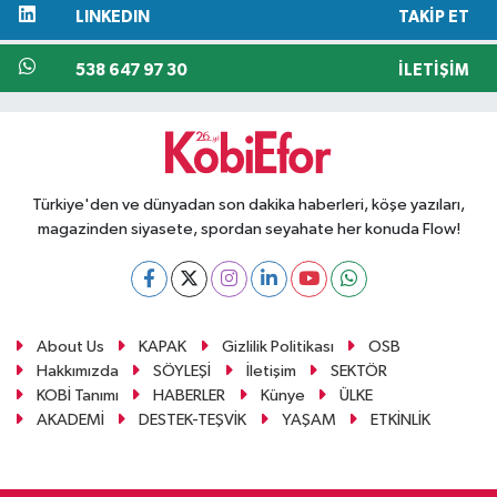
LINKEDIN
TAKIP ET
538 647 97 30
İLETIŞIM
Türkiye'den ve dünyadan son dakika haberleri, köşe yazıları,
magazinden siyasete, spordan seyahate her konuda Flow!
About Us
KAPAK
Gizlilik Politikası
OSB
Hakkımızda
SÖYLEŞİ
İletişim
SEKTÖR
KOBİ Tanımı
HABERLER
Künye
ÜLKE
AKADEMİ
DESTEK-TEŞVİK
YAŞAM
ETKİNLİK