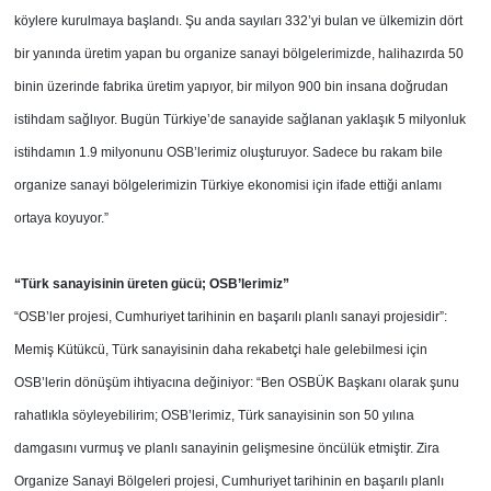
köylere kurulmaya başlandı. Şu anda sayıları 332’yi bulan ve ülkemizin dört
bir yanında üretim yapan bu organize sanayi bölgelerimizde, halihazırda 50
binin üzerinde fabrika üretim yapıyor, bir milyon 900 bin insana doğrudan
istihdam sağlıyor. Bugün Türkiye’de sanayide sağlanan yaklaşık 5 milyonluk
istihdamın 1.9 milyonunu OSB’lerimiz oluşturuyor. Sadece bu rakam bile
organize sanayi bölgelerimizin Türkiye ekonomisi için ifade ettiği anlamı
ortaya koyuyor.”
“Türk sanayisinin üreten gücü;
OSB’lerimiz”
“OSB’ler projesi, Cumhuriyet tarihinin en başarılı planlı sanayi projesidir”:
Memiş Kütükcü, Türk sanayisinin daha rekabetçi hale gelebilmesi için
OSB’lerin dönüşüm ihtiyacına değiniyor: “Ben OSBÜK Başkanı olarak şunu
rahatlıkla söyleyebilirim; OSB’lerimiz, Türk sanayisinin son 50 yılına
damgasını vurmuş ve planlı sanayinin gelişmesine öncülük etmiştir. Zira
Organize Sanayi Bölgeleri projesi, Cumhuriyet tarihinin en başarılı planlı