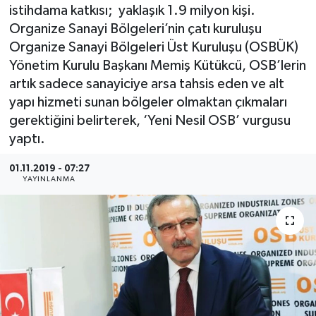
istihdama katkısı; yaklaşık 1.9 milyon kişi.
SEKTÖR
Organize Sanayi Bölgeleri’nin çatı kuruluşu
Organize Sanayi Bölgeleri Üst Kuruluşu (OSBÜK)
ŞİRKET PANO
Yönetim Kurulu Başkanı Memiş Kütükcü, OSB’lerin
artık sadece sanayiciye arsa tahsis eden ve alt
SÖYLEŞİ
yapı hizmeti sunan bölgeler olmaktan çıkmaları
gerektiğini belirterek, ‘Yeni Nesil OSB’ vurgusu
ÜLKE
yaptı.
YAŞAM
01.11.2019 - 07:27
YAYINLANMA