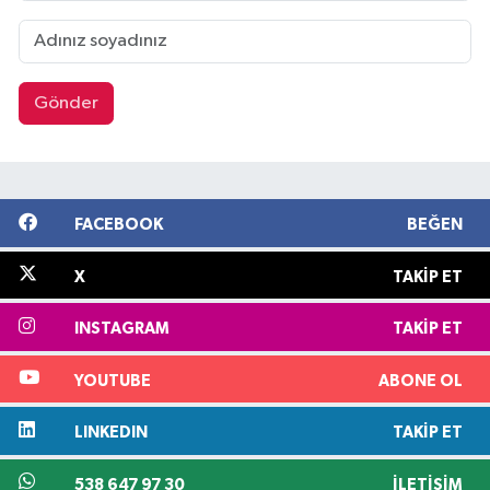
Gönder
FACEBOOK
BEĞEN
X
TAKIP ET
INSTAGRAM
TAKIP ET
YOUTUBE
ABONE OL
LINKEDIN
TAKIP ET
538 647 97 30
İLETIŞIM