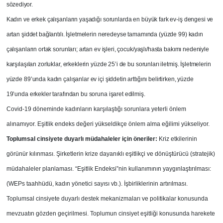
sözediyor.
Kadın ve erkek çalışanların yaşadığı sorunlarda en büyük fark ev-iş dengesi ve
artan şiddet bağlantılı. İşletmelerin neredeyse tamamında (yüzde 99) kadın
çalışanların ortak sorunları; artan ev işleri, çocuk/yaşlı/hasta bakımı nedeniyle
karşılaşılan zorluklar, erkeklerin yüzde 25’i de bu sorunları iletmiş. İşletmelerin
yüzde 89’unda kadın çalışanlar ev içi şiddetin arttığını belirtirken, yüzde
19’unda erkekler tarafından bu soruna işaret edilmiş.
Covid-19 döneminde kadınların karşılaştığı sorunlara yeterli önlem
alınamıyor. Eşitlik endeks değeri yükseldikçe önlem alma eğilimi yükseliyor.
Toplumsal cinsiyete duyarlı müdahaleler için öneriler:
Kriz etkilerinin
görünür kılınması. Şirketlerin krize dayanıklı eşitlikçi ve dönüştürücü (stratejik)
müdahaleler planlaması. “Eşitlik Endeksi”nin kullanımının yaygınlaştırılması:
(WEPs taahhüdü, kadın yönetici sayısı vb.). İşbirliklerinin artırılması.
Toplumsal cinsiyete duyarlı destek mekanizmaları ve politikalar konusunda
mevzuatın gözden geçirilmesi. Toplumun cinsiyet eşitliği konusunda harekete