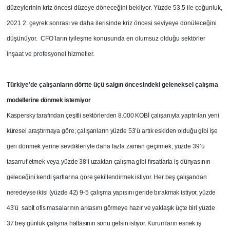
düzeylerinin kriz öncesi düzeye döneceğini bekliyor. Yüzde 53.5 ile çoğunluk,
2021 2. çeyrek sonrası ve daha ilerisinde kriz öncesi seviyeye dönüleceğini
düşünüyor. CFO’ların iyileşme konusunda en olumsuz olduğu sektörler
inşaat ve profesyonel hizmetler.
Türkiye’de çalışanların dörtte üçü salgın öncesindeki
geleneksel çalışma
modellerine dönmek istemiyor
Kaspersky tarafından çeşitli sektörlerden 8.000 KOBİ çalışanıyla yaptırılan yeni
küresel araştırmaya göre; çalışanların yüzde 53’ü artık eskiden olduğu gibi işe
geri dönmek yerine sevdikleriyle daha fazla zaman geçirmek, yüzde 39’u
tasarruf etmek veya yüzde 38’i uzaktan çalışma gibi fırsatlarla iş dünyasının
geleceğini kendi şartlarına göre şekillendirmek istiyor. Her beş çalışandan
neredeyse ikisi (yüzde 42) 9-5 çalışma yapısını geride bırakmak istiyor, yüzde
43’ü sabit ofis masalarının arkasını görmeye hazır ve yaklaşık üçte biri yüzde
37 beş günlük çalışma
haftasının sonu gelsin istiyor. Kurumların esnek iş