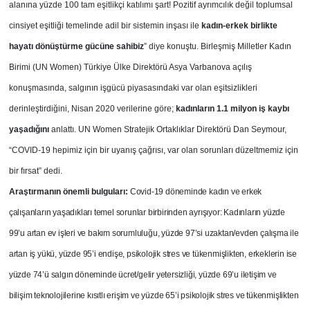
alanına yüzde 100 tam eşitlikçi katılımı şart! Pozitif ayrımcılık değil toplumsal
cinsiyet eşitliği temelinde adil bir sistemin inşası ile
kadın-erkek birlikte
hayatı dönüştürme gücüne sahibiz
” diye konuştu. Birleşmiş Milletler Kadın
Birimi (UN Women) Türkiye Ülke Direktörü Asya Varbanova açılış
konuşmasında, salgının işgücü piyasasındaki var olan eşitsizlikleri
derinleştirdiğini, Nisan 2020 verilerine göre;
kadınların 1.1 milyon iş kaybı
yaşadığını
anlattı. UN Women Stratejik Ortaklıklar Direktörü Dan Seymour,
“COVID-19 hepimiz için bir uyanış çağrısı, var olan sorunları düzeltmemiz için
bir fırsat” dedi.
Araştırmanın önemli bulguları:
Covid-19 döneminde kadın ve erkek
çalışanların yaşadıkları temel sorunlar birbirinden ayrışıyor: Kadınların yüzde
99’u artan ev işleri ve bakım sorumluluğu, yüzde 97’si uzaktan/evden çalışma ile
artan iş yükü, yüzde 95’i endişe, psikolojik stres ve tükenmişlikten, erkeklerin ise
yüzde 74’ü salgın döneminde ücret/gelir yetersizliği, yüzde 69’u iletişim ve
bilişim teknolojilerine kısıtlı erişim ve yüzde 65’i psikolojik stres ve tükenmişlikten