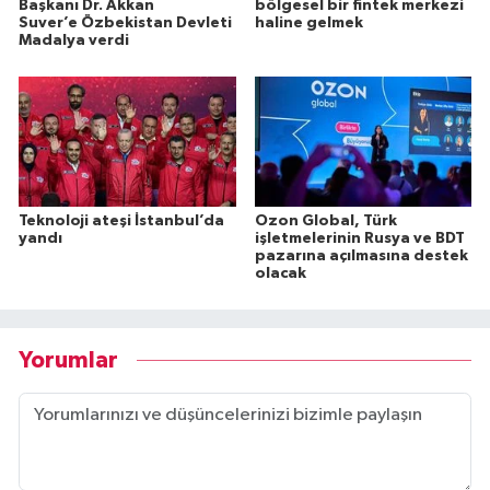
Başkanı Dr. Akkan
bölgesel bir fintek merkezi
Suver’e Özbekistan Devleti
haline gelmek
Madalya verdi
Teknoloji ateşi İstanbul’da
Ozon Global, Türk
yandı
işletmelerinin Rusya ve BDT
pazarına açılmasına destek
olacak
Yorumlar