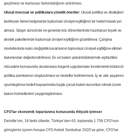
geçilmesi ve kamuoyu farkındalığının artırılması.
Ulusal mevzuat ve politikalara yönelik öneriler:
Ulusal politika ve stratejileri
belirleyen temel belgelerde toplumsal cinsiyet eşitliğinin bir hedef olarak yer
alması. Salgın sürecinde ve genelde kriz dönemlerinde hazırlanan teşvik ve
destek paketlerinde toplumsal cinsiyet eşitliğinin gözetilmesi. Çalışma
modellerinde kalıcı değişiklik kararlarının toplumsal cinsiyet eşitliğine etkileri
bakımından değerlendirilmesi. Ev ve bakım yükümlülüklerinde eşitsizlikle
mücadele konusunda uluslararası başarılı uygulamalar incelenerek bütüncül
politika adımlarının oluşturulması ve hedefler belirlenmesi. İş ve aile yaşamını
uyumlaştırma hedefi kapsamında başta çocuk bakım kurumları olmak üzere
bakım hizmetlerinin yaygınlaştırılması.
CFO’lar ekonomik toparlanma konusunda ihtiyatlı iyimser
Deloitte’nin, 18 farklı ülkede, Türkiye’den 63, toplamda 1.758 CFO’nun
görüşlerini içeren Avrupa CFO Anketi Sonbahar 2020’ye göre; CFO’lar