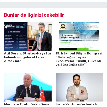
Bunlar da ilginizi çekebilir
Acil Servis: Strateji-Hayatta
19. İstanbul Bilişim Kongresi
kalmak mı, gelecekte var
“Geleceğin Sayısal
olmak mı?
Ekosistemi : "Akıllı, Güvenli
ve Sürdürülebilir"
Marmara Grubu Vakfı Genel
Insha Ventures’ın hedefi;