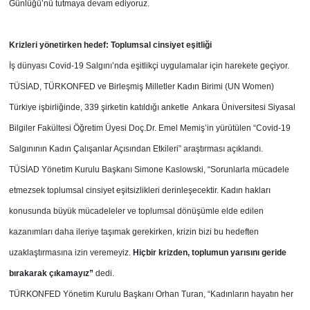
Günlüğü’nü tutmaya devam ediyoruz.
Krizleri yönetirken hedef: Toplumsal cinsiyet eşitliği
İş dünyası Covid-19 Salgını’nda eşitlikçi uygulamalar için harekete geçiyor.
TÜSİAD, TÜRKONFED ve Birleşmiş Milletler Kadın Birimi (UN Women)
Türkiye işbirliğinde, 339 şirketin katıldığı anketle Ankara Üniversitesi Siyasal
Bilgiler Fakültesi Öğretim Üyesi Doç.Dr. Emel Memiş’in yürütülen “Covid-19
Salgınının Kadın Çalışanlar Açısından Etkileri” araştırması açıklandı.
TÜSİAD Yönetim Kurulu Başkanı Simone Kaslowski, “Sorunlarla mücadele
etmezsek toplumsal cinsiyet eşitsizlikleri derinleşecektir. Kadın hakları
konusunda büyük mücadeleler ve toplumsal dönüşümle elde edilen
kazanımları daha ileriye taşımak gerekirken, krizin bizi bu hedeften
uzaklaştırmasına izin veremeyiz.
Hiçbir krizden, toplumun yarısını geride
bırakarak çıkamayız”
dedi.
TÜRKONFED Yönetim Kurulu Başkanı Orhan Turan, “Kadınların hayatın her