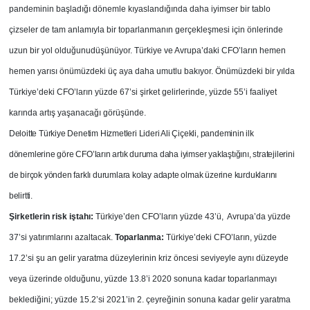
pandeminin başladığı dönemle kıyaslandığında daha iyimser bir tablo
çizseler de tam anlamıyla bir toparlanmanın gerçekleşmesi için önlerinde
uzun bir yol olduğunudüşünüyor. Türkiye ve Avrupa’daki CFO’ların hemen
hemen yarısı önümüzdeki üç aya daha umutlu bakıyor. Önümüzdeki bir yılda
Türkiye’deki CFO’ların yüzde 67’si şirket gelirlerinde, yüzde 55’i faaliyet
karında artış yaşanacağı görüşünde.
Deloitte Türkiye Denetim Hizmetleri Lideri Ali Çiçekli, pandeminin ilk
dönemlerine göre CFO’ların artık duruma daha iyimser yaklaştığını, stratejilerini
de birçok yönden farklı durumlara kolay adapte olmak üzerine kurduklarını
belirtti.
Şirketlerin risk iştahı:
Türkiye’den CFO’ların yüzde 43’ü, Avrupa’da yüzde
37’si yatırımlarını azaltacak.
Toparlanma:
Türkiye’deki CFO’ların, yüzde
17.2’si şu an gelir yaratma düzeylerinin kriz öncesi seviyeyle aynı düzeyde
veya üzerinde olduğunu, yüzde 13.8’i 2020 sonuna kadar toparlanmayı
beklediğini; yüzde 15.2’si 2021’in 2. çeyreğinin sonuna kadar gelir yaratma