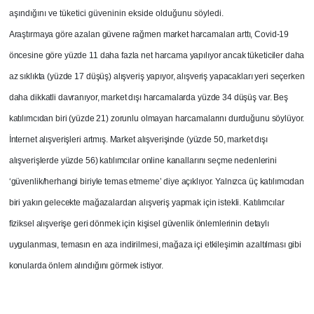
aşındığını ve tüketici güveninin ekside olduğunu söyledi.
Araştırmaya göre azalan güvene rağmen market harcamaları arttı, Covid-19
öncesine göre yüzde 11 daha fazla net harcama yapılıyor ancak tüketiciler daha
az sıklıkta (yüzde 17 düşüş) alışveriş yapıyor, alışveriş yapacakları yeri seçerken
daha dikkatli davranıyor, market dışı harcamalarda yüzde 34 düşüş var. Beş
katılımcıdan biri (yüzde 21) zorunlu olmayan harcamalarını durduğunu söylüyor.
İnternet alışverişleri artmış. Market alışverişinde (yüzde 50, market dışı
alışverişlerde yüzde 56) katılımcılar online kanallarını seçme nedenlerini
‘güvenlik/herhangi biriyle temas etmeme’ diye açıklıyor. Yalnızca üç katılımcıdan
biri yakın gelecekte mağazalardan alışveriş yapmak için istekli. Katılımcılar
fiziksel alışverişe geri dönmek için kişisel güvenlik önlemlerinin detaylı
uygulanması, temasın en aza indirilmesi, mağaza içi etkileşimin azaltılması gibi
konularda önlem alındığını görmek istiyor.