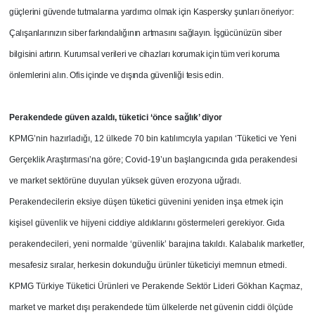
güçlerini güvende tutmalarına yardımcı olmak için Kaspersky şunları öneriyor:
Çalışanlarınızın siber farkındalığının artmasını sağlayın. İşgücünüzün siber
bilgisini artırın. Kurumsal verileri ve cihazları korumak için tüm veri koruma
önlemlerini alın. Ofis içinde ve dışında güvenliği tesis edin.
Perakendede güven azaldı, tüketici ‘önce sağlık’ diyor
KPMG’nin hazırladığı, 12 ülkede 70 bin katılımcıyla yapılan ‘Tüketici ve Yeni
Gerçeklik Araştırması’na göre; Covid-19’un başlangıcında gıda perakendesi
ve market sektörüne duyulan yüksek güven erozyona uğradı.
Perakendecilerin eksiye düşen tüketici güvenini yeniden inşa etmek için
kişisel güvenlik ve hijyeni ciddiye aldıklarını göstermeleri gerekiyor. Gıda
perakendecileri, yeni normalde ‘güvenlik’ barajına takıldı. Kalabalık marketler,
mesafesiz sıralar, herkesin dokunduğu ürünler tüketiciyi memnun etmedi.
KPMG Türkiye Tüketici Ürünleri ve Perakende Sektör Lideri Gökhan Kaçmaz,
market ve market dışı perakendede tüm ülkelerde net güvenin ciddi ölçüde