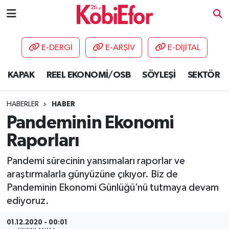
AKADEMİ
E-DERGİ
E-ARŞİV
E-DİJİTAL
BİLİŞİM PANO
KAPAK
REEL EKONOMİ/OSB
SÖYLEŞİ
SEKTÖR
DESTEK-TEŞVİK
HABERLER
HABER
ETKİNLİK
Pandeminin Ekonomi
Raporları
GÜNCEL
Pandemi sürecinin yansımaları raporlar ve
HABERLER
araştırmalarla günyüzüne çıkıyor. Biz de
Pandeminin Ekonomi Günlüğü’nü tutmaya devam
KAPAK
ediyoruz.
OSB
01.12.2020 - 00:01