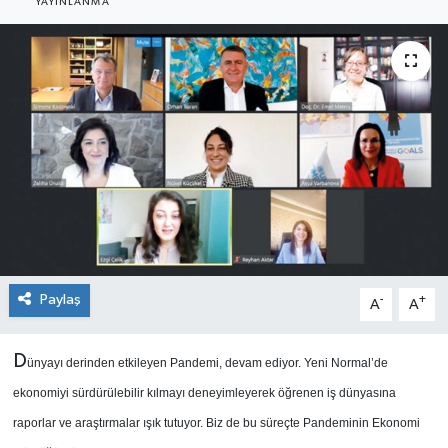
YAYINLANMA
SEKTÖR
ŞİRKET PANO
SÖYLEŞİ
ÜLKE
YAŞAM
Paylaş
-
+
A
A
D
ünyayı derinden etkileyen Pandemi, devam ediyor. Yeni Normal’de
ekonomiyi sürdürülebilir kılmayı deneyimleyerek öğrenen iş dünyasına
raporlar ve araştırmalar ışık tutuyor. Biz de bu süreçte Pandeminin Ekonomi