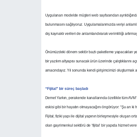
Uygulanan modelde müşteri web sayfasından ayrıldığında
bulunmasını sağlıyoruz. Uygulamalarımızda veriyi anlamla
dış kaynaklı verileri de anlamlandırarak verimliliği artırm
Önümüzdeki dönem sektör bazlı paketleme yapacakları yen
bir yazılım altyapısı sunacak ürün üzerinde çalıştıklarını açı
amacındayız. Yıl sonunda kendi girişimcimizi oluşturmak am
“Fijital” bir süreç başladı
Demet Yarkın, perakende kanallarında özellikle tüm AVM’ler
eskisi gibi bir hayatın olmayacağını öngörüyor: “Şu an ki ha
Fijital; fiziki yapı ile dijital yapının birleşmesiyle oluşan o
olan gayrimenkul sektörü de ‘fijital’ bir yapıda hizmet vere