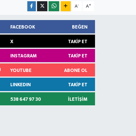
-
+
A
A
FACEBOOK
BEĞEN
X
TAKIP ET
INSTAGRAM
TAKIP ET
YOUTUBE
ABONE OL
LINKEDIN
TAKIP ET
538 647 97 30
İLETIŞIM