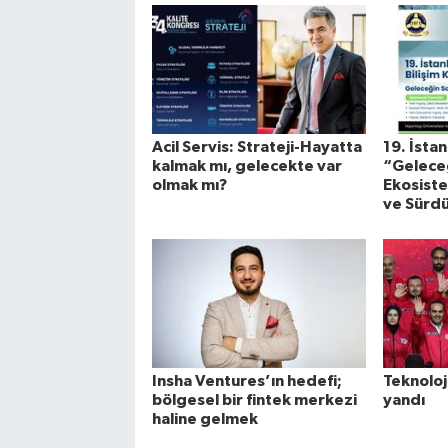
Acil Servis: Strateji-Hayatta
19. İsta
kalmak mı, gelecekte var
“Geleceğ
olmak mı?
Ekosistem
ve Sürdü
Insha Ventures’ın hedefi;
Teknoloj
bölgesel bir fintek merkezi
yandı
haline gelmek