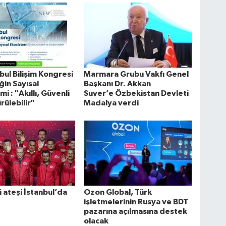
nbul Bilişim Kongresi
Marmara Grubu Vakfı Genel
in Sayısal
Başkanı Dr. Akkan
i : "Akıllı, Güvenli
Suver’e Özbekistan Devleti
rülebilir"
Madalya verdi
i ateşi İstanbul’da
Ozon Global, Türk
işletmelerinin Rusya ve BDT
pazarına açılmasına destek
olacak