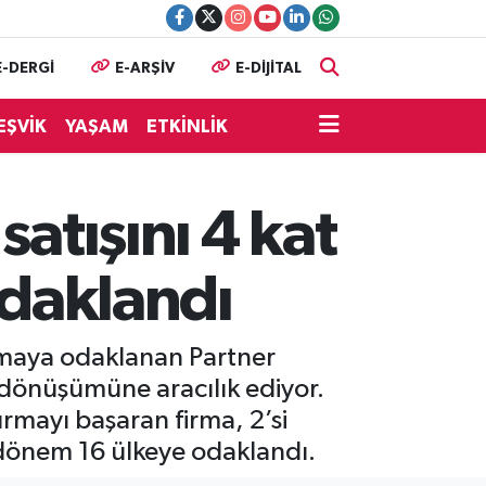
E-DERGİ
E-ARŞİV
E-DİJİTAL
EŞVİK
YAŞAM
ETKİNLİK
satışını 4 kat
odaklandı
tırmaya odaklanan Partner
l dönüşümüne aracılık ediyor.
tırmayı başaran firma, 2’si
dönem 16 ülkeye odaklandı.