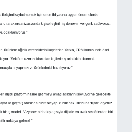
 iletişimi kaybetmemek için onun ihtiyacına uygun önermelerde
ndırarak organizasyonda kişiselleştirilmiş deneyim ve içerik sağlıyoruz,
aya odaklanıyoruz.”
i ürünlere ağırlık vereceklerini kaydeden Yarkın, CRM konusunda özel
klıyor: “Sektörel uzmanlıkları olan kişilerle iş ortaklıkları kurmak
acıyla altyapımızı ve ürünlerimizi hazırlıyoruz.”
i dijital platform haline getirmeyi amaçladıklarını söylüyor ve gelecekte
yat ile geçmiş arasında hibrit bir yapı kurulacak. Biz buna ‘fijital’ diyoruz.
rtak bir iş modeli. Vizyoner bir bakış açısıyla dijitale en uzak sektörlerden biri
bilir noktaya gelmeli.”