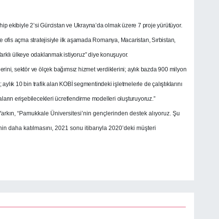
hip ekibiyle 2’si Gürcistan ve Ukrayna’da olmak üzere 7 proje yürütüyor.
e ofis açma stratejisiyle ilk aşamada Romanya, Macaristan, Sırbistan,
arklı ülkeye odaklanmak istiyoruz” diye konuşuyor.
lerini, sektör ve ölçek bağımsız hizmet verdiklerini; aylık bazda 900 milyon
bi; aylık 10 bin trafik alan KOBİ segmentindeki işletmelerle de çalıştıklarını
maların erişebilecekleri ücretlendirme modelleri oluşturuyoruz.”
arkın, “Pamukkale Üniversitesi’nin gençlerinden destek alıyoruz. Şu
şinin daha katılmasını, 2021 sonu itibarıyla 2020’deki müşteri