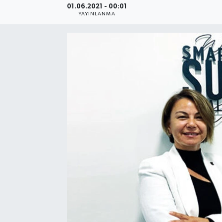
01.06.2021 - 00:01
YAYINLANMA
SEKTÖR
ŞİRKET PANO
SÖYLEŞİ
ÜLKE
YAŞAM