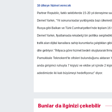
16 ülkeye hizmet verecek
Partner Republic, farklı sektörlerde 15-20 yıl deneyime sa
Demet Yarkın, “Yıl sonuna kadar yurtdışında bazı ülkelerd
Rusya gibi Balkan ve Türk Cumhuriyetleri’nde toplam 16 f
Demet Yarkın, fiyatlamada rekabetçi bir politika sergiledik
trafik alan dijital kanallara sahip kurumlarla çalıştıkları gi
dile getiriyor: “İhtiyaca göre hizmet bedeli oluşturarak fir
Pamukkale Teknokent’te ofisleri bulunduğunu aktaran Y
anda girişimci ruhuyla 7 kişiyiz ve ekibe yıl içinde 2 ki
adedimizde iki katı büyümeyi hedefliyoruz” diyor.
Bunlar da ilginizi çekebilir