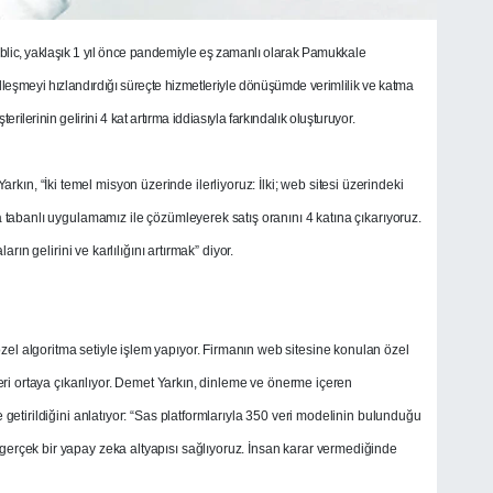
blic, yaklaşık 1 yıl önce pandemiyle eş zamanlı olarak Pamukkale
alleşmeyi hızlandırdığı süreçte hizmetleriyle dönüşümde verimlilik ve katma
lerinin gelirini 4 kat artırma iddiasıyla farkındalık oluşturuyor.
n, “İki temel misyon üzerinde ilerliyoruz: İlki; web sitesi üzerindeki
a tabanlı uygulamamız ile çözümleyerek satış oranını 4 katına çıkarıyoruz.
arın gelirini ve karlılığını artırmak” diyor.
el algoritma setiyle işlem yapıyor. Firmanın web sitesine konulan özel
veri ortaya çıkarılıyor. Demet Yarkın, dinleme ve önerme içeren
e getirildiğini anlatıyor: “Sas platformlarıyla 350 veri modelinin bulunduğu
gerçek bir yapay zeka altyapısı sağlıyoruz. İnsan karar vermediğinde