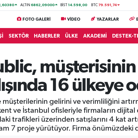
1,60380
6862,09000
14.598,00
79.591,74
ALTIN
BİST
BTC
FOTO GALERİ
VİDEO
YAZARLAR
Şİ
SEKTÖR
HABERLER
ÜLKE
AKADEMİ
DESTEK-T
lic, müşterisinin 
tdışında 16 ülkeye 
müşterilerinin gelirini ve verimliliğini ar
t ve İstanbul ofisleriyle firmaların dijita
daki trafikleri üzerinden satışlarını 4 kat ar
lam 7 proje yürütüyor. Firma önümüzdeki 