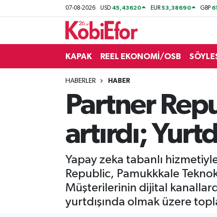
45,43620
53,38690
6
07-08-2026
USD
EUR
GBP
AKADEMİ
KAPAK
REEL EKONOMİ/OSB
SÖYLE
BİLİŞİM PANO
HABERLER
HABER
DESTEK-TEŞVİK
Partner Repub
ETKİNLİK
artırdı; Yur
GÜNCEL
Yapay zeka tabanlı hizmetiyle 
HABERLER
Republic, Pamukkkale Teknoken
KAPAK
Müşterilerinin dijital kanallar
yurtdışında olmak üzere top
OSB