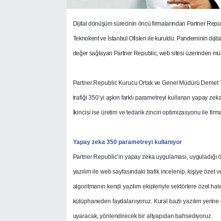
Dijital dönüşüm sürecinin öncü firmalarından Partner Repu
Teknokent ve İstanbul Ofisleri ile kuruldu. Pandeminin dijit
değer sağlayan Partner Republic, web sitesi üzerinden müşteri
Partner Republic Kurucu Ortak ve Genel Müdürü Demet Yarkı
trafiği 350’yi aşkın farklı parametreyi kullanan yapay zek
İkincisi ise üretim ve tedarik zinciri optimizasyonu ile firmal
Yapay zeka 350 parametreyi kullanıyor
Partner Republic’in yapay zeka uygulaması, uyguladığı öz
yazılım ile web sayfasındaki trafik incelenip, kişiye özel 
algoritmanın kendi yazılım ekipleriyle sektörlere özel hal
kütüphaneden faydalanıyoruz. Kural bazlı yazılım yerine 
uyaracak, yönlendirecek bir altyapıdan bahsediyoruz.