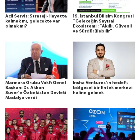
Acil Servis: Strateji-Hayatta
19. İstanbul Bilişim Kongresi
kalmak mı, gelecekte var
“Geleceğin Sayısal
olmak mı?
Ekosistemi : "Akıllı, Güvenli
ve Sürdürülebilir"
Marmara Grubu Vakfı Genel
Insha Ventures’ın hedefi;
Başkanı Dr. Akkan
bölgesel bir fintek merkezi
Suver’e Özbekistan Devleti
haline gelmek
Madalya verdi