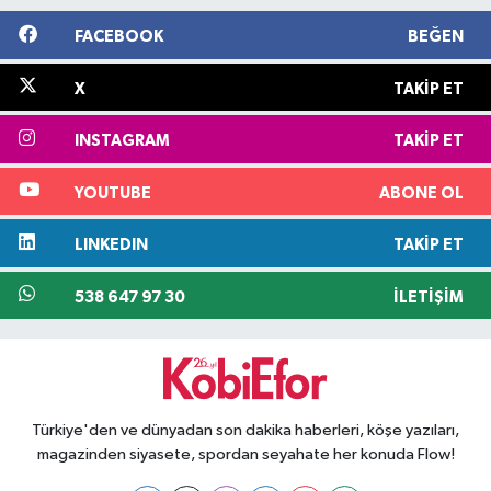
FACEBOOK
BEĞEN
X
TAKIP ET
INSTAGRAM
TAKIP ET
YOUTUBE
ABONE OL
LINKEDIN
TAKIP ET
538 647 97 30
İLETIŞIM
Türkiye'den ve dünyadan son dakika haberleri, köşe yazıları,
magazinden siyasete, spordan seyahate her konuda Flow!