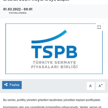
SEKTÖR
01.03.2022 - 00:01
YAYINLANMA
ŞİRKET PANO
SÖYLEŞİ
ÜLKE
YAŞAM
Paylaş
-
+
A
A
Bu veriler, portföy yönetim şirketleri tarafından yönetilen toplam portföydeki
büyümenin yılın son çeyreğinde hızlandığını ortaya koydu. Veriler, geçen yıl