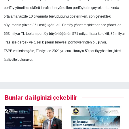
portföy yönetim sektörü tarafından yönetilen portföylerin çeyrekler bazında
ortalama yüzde 10 civarında büyüdüğünü gösterirken, son çeyrekteki
büyümenin yüzde 35’i aştığı görüldü. Portföy yönetim şirketlerince yönetilen
653 milyar TL toplam portföy büyüklüğünün 571 milyar lirası kolektif, 82 milyar
lirası ise gerçek ve tüzel kişilerin bireysel portföylerinden oluşuyor.
TSPB verilerine göre, Türkiye’de 2021 yılsonu itibarıyla 50 portföy yönetim şirketi
faaliyette bulunuyor.
Bunlar da ilginizi çekebilir