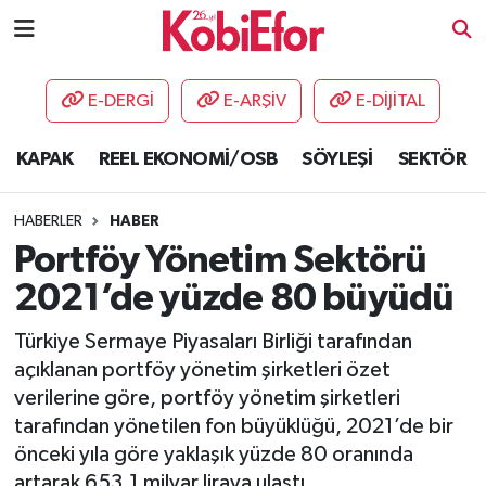
AKADEMİ
E-DERGİ
E-ARŞİV
E-DİJİTAL
BİLİŞİM PANO
KAPAK
REEL EKONOMİ/OSB
SÖYLEŞİ
SEKTÖR
DESTEK-TEŞVİK
HABERLER
HABER
ETKİNLİK
Portföy Yönetim Sektörü
2021’de yüzde 80 büyüdü
GÜNCEL
Türkiye Sermaye Piyasaları Birliği tarafından
HABERLER
açıklanan portföy yönetim şirketleri özet
verilerine göre, portföy yönetim şirketleri
KAPAK
tarafından yönetilen fon büyüklüğü, 2021’de bir
önceki yıla göre yaklaşık yüzde 80 oranında
OSB
artarak 653.1 milyar liraya ulaştı.