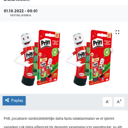
SEKTÖR
01.10.2022 - 00:01
YAYINLANMA
ŞİRKET PANO
SÖYLEŞİ
ÜLKE
YAŞAM
Paylaş
-
+
A
A
Pritt, çocukların sürdürülebilirliğe daha fazla odaklanmaları ve el işlerini
yaparken çok daha eğlenceli bir deneyim yaşamaları için yapıştırıcılar, su altı