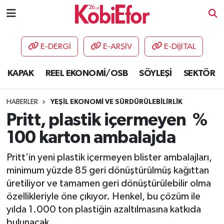
AKADEMİ
E-DERGİ
E-ARŞİV
E-DİJİTAL
BİLİŞİM PANO
KAPAK
REEL EKONOMİ/OSB
SÖYLEŞİ
SEKTÖR
DESTEK-TEŞVİK
HABERLER
YEŞİL EKONOMİ VE SÜRDÜRÜLEBİLİRLİK
ETKİNLİK
Pritt, plastik içermeyen %
100 karton ambalajda
GÜNCEL
Pritt’in yeni plastik içermeyen blister ambalajları,
HABERLER
minimum yüzde 85 geri dönüştürülmüş kağıttan
üretiliyor ve tamamen geri dönüştürülebilir olma
KAPAK
özellikleriyle öne çıkıyor. Henkel, bu çözüm ile
yılda 1.000 ton plastiğin azaltılmasına katkıda
OSB
bulunacak.