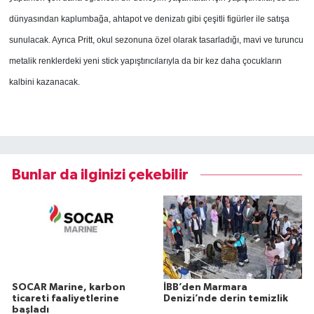
dünyasından kaplumbağa, ahtapot ve denizatı gibi çeşitli figürler ile satışa
sunulacak.
Ayrıca Pritt, okul sezonuna özel olarak tasarladığı, mavi ve turuncu
metalik renklerdeki yeni stick yapıştırıcılarıyla da bir kez daha çocukların
kalbini kazanacak.
Bunlar da ilginizi çekebilir
SOCAR Marine, karbon
İBB’den Marmara
ticareti faaliyetlerine
Denizi’nde derin temizlik
başladı