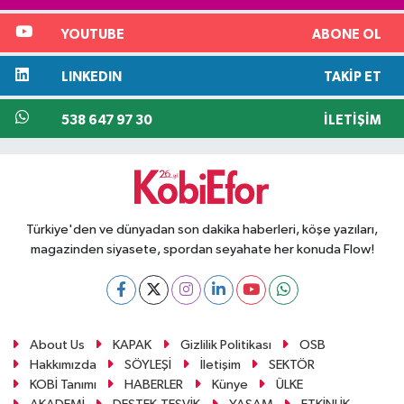
YOUTUBE
ABONE OL
LINKEDIN
TAKIP ET
538 647 97 30
İLETIŞIM
Türkiye'den ve dünyadan son dakika haberleri, köşe yazıları,
magazinden siyasete, spordan seyahate her konuda Flow!
About Us
KAPAK
Gizlilik Politikası
OSB
Hakkımızda
SÖYLEŞİ
İletişim
SEKTÖR
KOBİ Tanımı
HABERLER
Künye
ÜLKE