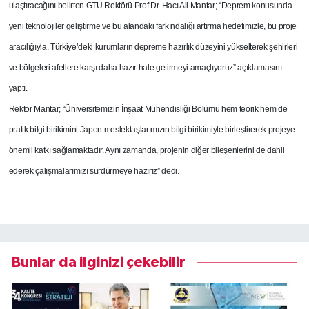
ulaştıracağını belirten GTÜ Rektörü Prof.Dr. Hacı Ali Mantar; “Deprem konusunda
yeni teknolojiler geliştirme ve bu alandaki farkındalığı artırma hedefimizle, bu proje
aracılığıyla, Türkiye’deki kurumların depreme hazırlık düzeyini yükselterek şehirleri
ve bölgeleri afetlere karşı daha hazır hale getirmeyi amaçlıyoruz” açıklamasını
yaptı.
Rektör Mantar; “Üniversitemizin İnşaat Mühendisliği Bölümü hem teorik hem de
pratik bilgi birikimini Japon meslektaşlarımızın bilgi birikimiyle birleştirerek projeye
önemli katkı sağlamaktadır. Aynı zamanda, projenin diğer bileşenlerini de dahil
ederek çalışmalarımızı sürdürmeye hazırız” dedi.
Bunlar da ilginizi çekebilir