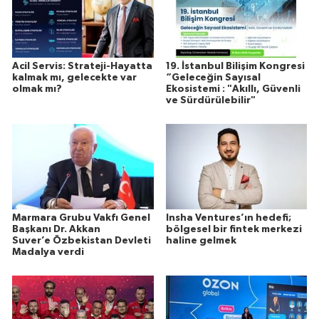
Acil Servis: Strateji-Hayatta
19. İstanbul Bilişim Kongresi
kalmak mı, gelecekte var
“Geleceğin Sayısal
olmak mı?
Ekosistemi : "Akıllı, Güvenli
ve Sürdürülebilir"
Marmara Grubu Vakfı Genel
Insha Ventures’ın hedefi;
Başkanı Dr. Akkan
bölgesel bir fintek merkezi
Suver’e Özbekistan Devleti
haline gelmek
Madalya verdi