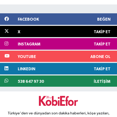
FACEBOOK
BEĞEN
X
TAKIP ET
INSTAGRAM
TAKIP ET
YOUTUBE
ABONE OL
LINKEDIN
TAKIP ET
538 647 97 30
İLETIŞIM
Türkiye'den ve dünyadan son dakika haberleri, köşe yazıları,