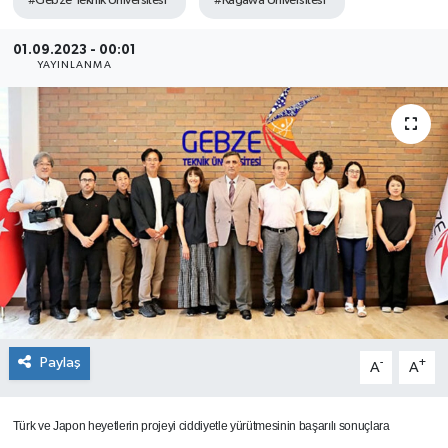
#Gebze Teknik Üniversitesi
#Kagawa Üniversitesi
SEKTÖR
01.09.2023 - 00:01
YAYINLANMA
ŞİRKET PANO
SÖYLEŞİ
ÜLKE
YAŞAM
Paylaş
-
+
A
A
Türk ve Japon heyetlerin projeyi ciddiyetle yürütmesinin başarılı sonuçlara