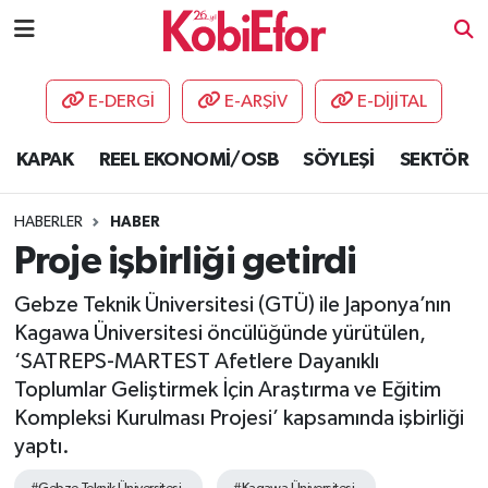
AKADEMİ
E-DERGİ
E-ARŞİV
E-DİJİTAL
BİLİŞİM PANO
KAPAK
REEL EKONOMİ/OSB
SÖYLEŞİ
SEKTÖR
DESTEK-TEŞVİK
HABERLER
HABER
ETKİNLİK
Proje işbirliği getirdi
Gebze Teknik Üniversitesi (GTÜ) ile Japonya’nın
GÜNCEL
Kagawa Üniversitesi öncülüğünde yürütülen,
‘SATREPS-MARTEST Afetlere Dayanıklı
HABERLER
Toplumlar Geliştirmek İçin Araştırma ve Eğitim
KAPAK
Kompleksi Kurulması Projesi’ kapsamında işbirliği
yaptı.
OSB