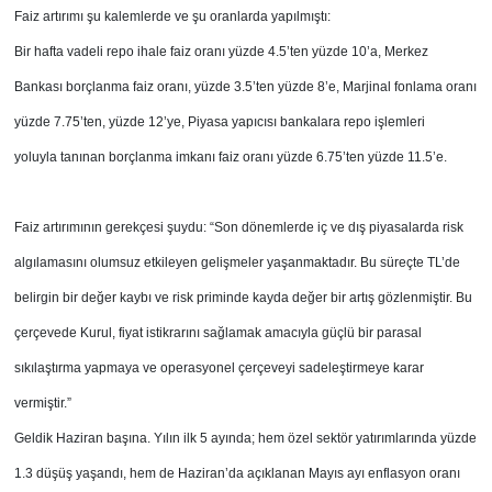
Faiz artırımı şu kalemlerde ve şu oranlarda yapılmıştı:
Bir hafta vadeli repo ihale faiz oranı yüzde 4.5’ten yüzde 10’a, Merkez
Bankası borçlanma faiz oranı, yüzde 3.5’ten yüzde 8’e, Marjinal fonlama oranı
yüzde 7.75’ten, yüzde 12’ye, Piyasa yapıcısı bankalara repo işlemleri
yoluyla tanınan borçlanma imkanı faiz oranı yüzde 6.75’ten yüzde 11.5’e.
Faiz artırımının gerekçesi şuydu: “Son dönemlerde iç ve dış piyasalarda risk
algılamasını olumsuz etkileyen gelişmeler yaşanmaktadır. Bu süreçte TL’de
belirgin bir değer kaybı ve risk priminde kayda değer bir artış gözlenmiştir. Bu
çerçevede Kurul, fiyat istikrarını sağlamak amacıyla güçlü bir parasal
sıkılaştırma yapmaya ve operasyonel çerçeveyi sadeleştirmeye karar
vermiştir.”
Geldik Haziran başına. Yılın ilk 5 ayında; hem özel sektör yatırımlarında yüzde
1.3 düşüş yaşandı, hem de Haziran’da açıklanan Mayıs ayı enflasyon oranı