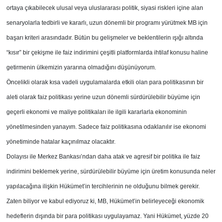
ortaya çıkabilecek ulusal veya uluslararası politik, siyasi riskleri içine alan
senaryolarla tedbirli ve kararlı, uzun dönemli bir programı yürütmek MB için
başarı kriteri arasındadır. Bütün bu gelişmeler ve beklentilerin ışığı altında
“kısır” bir çekişme ile faiz indirimini çeşitli platformlarda ihtilaf konusu haline
getirmenin ülkemizin yararına olmadığını düşünüyorum.
Öncelikli olarak kısa vadeli uygulamalarda etkili olan para politikasının bir
aleti olarak faiz politikası yerine uzun dönemli sürdürülebilir büyüme için
geçerli ekonomi ve maliye politikaları ile ilgili kararlarla ekonominin
yönetilmesinden yanayım. Sadece faiz politikasına odaklanılır ise ekonomi
yönetiminde hatalar kaçınılmaz olacaktır.
Dolayısı ile Merkez Bankası’ndan daha atak ve agresif bir politika ile faiz
indirimini beklemek yerine, sürdürülebilir büyüme için üretim konusunda neler
yapılacağına ilişkin Hükümet’in tercihlerinin ne olduğunu bilmek gerekir.
Zaten biliyor ve kabul ediyoruz ki, MB, Hükümet’in belirleyeceği ekonomik
hedeflerin dışında bir para politikası uygulayamaz. Yani Hükümet, yüzde 20