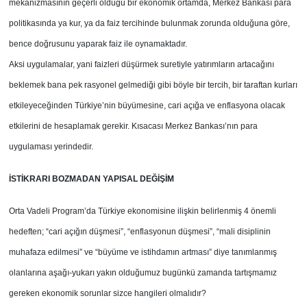
mekanizmasının geçerli olduğu bir ekonomik ortamda, Merkez Bankası para
politikasında ya kur, ya da faiz tercihinde bulunmak zorunda olduğuna göre,
bence doğrusunu yaparak faiz ile oynamaktadır.
Aksi uygulamalar, yani faizleri düşürmek suretiyle yatırımların artacağını
beklemek bana pek rasyonel gelmediği gibi böyle bir tercih, bir taraftan kurları
etkileyeceğinden Türkiye’nin büyümesine, cari açığa ve enflasyona olacak
etkilerini de hesaplamak gerekir. Kısacası Merkez Bankası’nın para
uygulaması yerindedir.
İSTİKRARI BOZMADAN
YAPISAL DEĞİŞİM
Orta Vadeli Program’da Türkiye ekonomisine
ilişkin belirlenmiş 4 önemli
hedeften; “cari açığın düşmesi”, “enflasyonun düşmesi”, “mali disiplinin
muhafaza edilmesi” ve “büyüme ve
istihdamın artması” diye tanımlanmış
olanlarına aşağı-yukarı yakın olduğumuz bugünkü zamanda tartışmamız
gereken ekonomik sorunlar sizce hangileri olmalıdır?