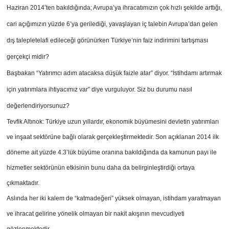
Haziran 2014’ten bakıldığında; Avrupa’ya
ihracatımızın çok hızlı şekilde arttığı,
cari
açığımızın yüzde 6’ya gerilediği, yavaşlayan
iç talebin Avrupa’dan gelen
dış taleple
telafi edileceği görünürken Türkiye’nin faiz
indirimini tartışması
gerçekçi midir?
Başbakan “Yatırımcı adım atacaksa düşük
faizle atar” diyor. “İstihdamı artırmak
için
yatırımlara ihtiyacımız var” diye vurguluyor.
Siz bu durumu nasıl
değerlendiriyorsunuz?
Tevfik Altınok: Türkiye uzun yıllardır, ekonomik büyümesini devletin yatırımları
ve inşaat sektörüne bağlı olarak gerçekleştirmektedir. Son açıklanan 2014 ilk
döneme ait yüzde 4.3’lük büyüme oranına bakıldığında da kamunun payı ile
hizmetler sektörünün etkisinin bunu daha da belirginleştirdiği ortaya
çıkmaktadır.
Aslında her iki kalem de “katmadeğeri” yüksek olmayan, istihdam yaratmayan
ve ihracat gelirine yönelik olmayan bir nakit akışının mevcudiyeti