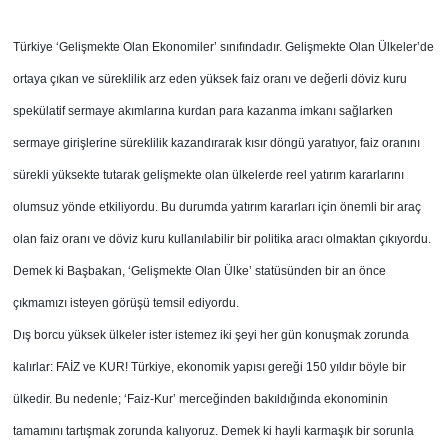
Türkiye ‘Gelişmekte Olan Ekonomiler’ sınıfındadır. Gelişmekte Olan Ülkeler’de
ortaya çıkan ve süreklilik arz eden yüksek faiz oranı ve değerli döviz kuru
spekülatif sermaye akımlarına kurdan para kazanma imkanı sağlarken
sermaye girişlerine süreklilik kazandırarak kısır döngü yaratıyor, faiz oranını
sürekli yüksekte tutarak gelişmekte olan ülkelerde reel yatırım kararlarını
olumsuz yönde etkiliyordu. Bu durumda yatırım kararları için önemli bir araç
olan faiz oranı ve döviz kuru kullanılabilir bir politika aracı olmaktan çıkıyordu.
Demek ki Başbakan, ‘Gelişmekte Olan Ülke’ statüsünden bir an önce
çıkmamızı isteyen görüşü temsil ediyordu.
Dış borcu yüksek ülkeler ister istemez iki şeyi her gün konuşmak zorunda
kalırlar: FAİZ ve KUR! Türkiye, ekonomik yapısı gereği 150 yıldır böyle bir
ülkedir. Bu nedenle; ‘Faiz-Kur’ merceğinden bakıldığında ekonominin
tamamını tartışmak zorunda kalıyoruz. Demek ki hayli karmaşık bir sorunla