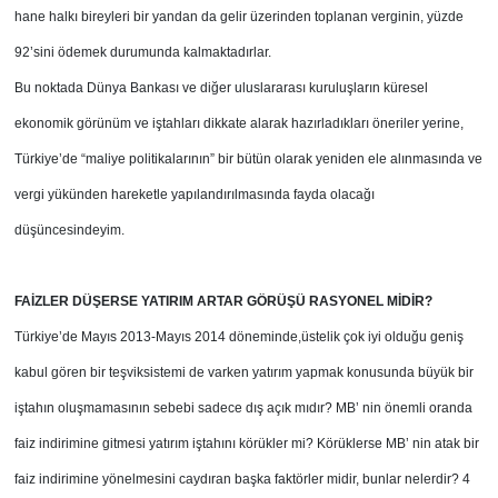
hane halkı bireyleri bir yandan da gelir üzerinden toplanan verginin, yüzde
92’sini ödemek durumunda kalmaktadırlar.
Bu noktada Dünya Bankası ve diğer uluslararası kuruluşların küresel
ekonomik görünüm ve iştahları dikkate alarak hazırladıkları öneriler yerine,
Türkiye’de “maliye politikalarının” bir bütün olarak yeniden ele alınmasında ve
vergi yükünden hareketle yapılandırılmasında fayda olacağı
düşüncesindeyim.
FAİZLER DÜŞERSE YATIRIM ARTAR GÖRÜŞÜ RASYONEL MİDİR?
Türkiye’de Mayıs 2013-Mayıs 2014 döneminde,
üstelik çok iyi olduğu geniş
kabul gören bir teşvik
sistemi de varken yatırım yapmak konusunda
büyük bir
iştahın oluşmamasının sebebi sadece
dış açık mıdır? MB’ nin önemli oranda
faiz
indirimine gitmesi yatırım iştahını körükler mi?
Körüklerse MB’ nin atak bir
faiz indirimine
yönelmesini caydıran başka faktörler midir,
bunlar nelerdir? 4