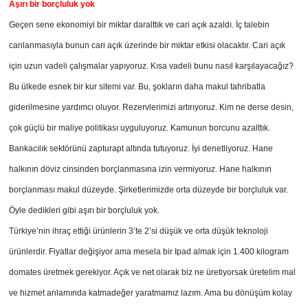
Aşırı bir borçluluk yok
Geçen sene ekonomiyi bir miktar daralttık ve cari açık azaldı. İç talebin
canlanmasıyla bunun cari açık üzerinde bir miktar etkisi olacaktır. Cari açık
için uzun vadeli çalışmalar yapıyoruz. Kısa vadeli bunu nasıl karşılayacağız?
Bu ülkede esnek bir kur sitemi var. Bu, şokların daha makul tahribatla
giderilmesine yardımcı oluyor. Rezervlerimizi artırıyoruz. Kim ne derse desin,
çok güçlü bir maliye politikası uyguluyoruz. Kamunun borcunu azalttık.
Bankacılık sektörünü zapturapt altında tutuyoruz. İyi denetliyoruz. Hane
halkının döviz cinsinden borçlanmasına izin vermiyoruz. Hane halkının
borçlanması makul düzeyde. Şirketlerimizde orta düzeyde bir borçluluk var.
Öyle dedikleri gibi aşırı bir borçluluk yok.
Türkiye’nin ihraç ettiği ürünlerin 3’te 2’si düşük ve orta düşük teknoloji
ürünlerdir. Fiyatlar değişiyor ama mesela bir Ipad almak için 1.400 kilogram
domates üretmek gerekiyor. Açık ve net olarak biz ne üretiyorsak üretelim mal
ve hizmet anlamında katmadeğer yaratmamız lazım. Ama bu dönüşüm kolay