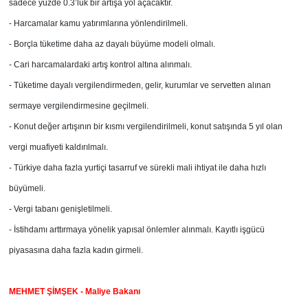
sadece yüzde 0.3’lük bir artışa yol açacaktır.
- Harcamalar kamu yatırımlarına yönlendirilmeli.
- Borçla tüketime daha az dayalı büyüme modeli olmalı.
- Cari harcamalardaki artış kontrol altına alınmalı.
- Tüketime dayalı vergilendirmeden, gelir, kurumlar ve servetten alınan
sermaye vergilendirmesine geçilmeli.
- Konut değer artışının bir kısmı vergilendirilmeli, konut satışında 5 yıl olan
vergi muafiyeti kaldırılmalı.
- Türkiye daha fazla yurtiçi tasarruf ve sürekli mali ihtiyat ile daha hızlı
büyümeli.
- Vergi tabanı genişletilmeli.
- İstihdamı arttırmaya yönelik yapısal önlemler alınmalı. Kayıtlı işgücü
piyasasına daha fazla kadın girmeli.
MEHMET ŞİMŞEK - Maliye Bakanı