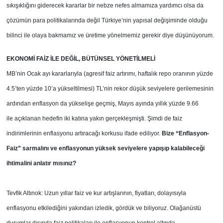
sıkışıklığını giderecek kararlar bir nebze nefes almamıza yardımcı olsa da
çözümün para politikalarında değil Türkiye’nin yapısal değişiminde olduğu
bilinci ile olaya bakmamız ve üretime yönelmemiz gerekir diye düşünüyorum.
EKONOMİ FAİZ İLE DEĞİL,
BÜTÜNSEL YÖNETİLMELİ
MB’nin Ocak ayı kararlarıyla (agresif faiz artırımı, haftalık repo oranının yüzde
4.5’ten yüzde 10’a yükseltilmesi) TL’nin rekor düşük seviyelere gerilemesinin
ardından enflasyon da yükselişe geçmiş, Mayıs ayında yıllık yüzde 9.66
ile açıklanan hedefin iki katına yakın gerçekleşmişti. Şimdi de faiz
indirimlerinin enflasyonu artıracağı korkusu ifade ediliyor.
Bize “Enflasyon-
Faiz” sarmalını ve enflasyonun yüksek seviyelere yapışıp kalabileceği
ihtimalini anlatır mısınız?
Tevfik Altınok: Uzun yıllar faiz ve kur artışlarının, fiyatları, dolayısıyla
enflasyonu etkilediğini yakından izledik, gördük ve biliyoruz. Olağanüstü