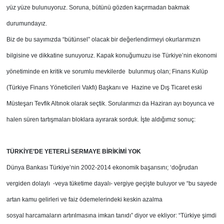
yüz yüze bulunuyoruz. Soruna, bütünü gözden kaçırmadan bakmak
durumundayız.
Biz de bu sayımızda “bütünsel” olacak bir değerlendirmeyi okurlarımızın
bilgisine ve dikkatine sunuyoruz. Kapak konuğumuzu ise Türkiye’nin ekonomi
yönetiminde en kritik ve sorumlu mevkilerde bulunmuş olan; Finans Kulüp
(Türkiye Finans Yöneticileri Vakfı) Başkanı ve Hazine ve Dış Ticaret eski
Müsteşarı Tevfik Altınok olarak seçtik. Sorularımızı da Haziran ayı boyunca ve
halen süren tartışmaları bloklara ayırarak sorduk. İşte aldığımız sonuç:
TÜRKİYE’DE
YETERLİ SERMAYE BİRİKİMİ YOK
Dünya Bankası Türkiye’nin 2002-2014 ekonomik başarısını; ‘doğrudan
vergiden dolaylı -veya
tüketime dayalı- vergiye geçişte buluyor ve “bu sayede
artan kamu gelirleri ve faiz ödemelerindeki keskin azalma
sosyal harcamaların artırılmasına imkan tanıdı” diyor ve ekliyor: “Türkiye şimdi