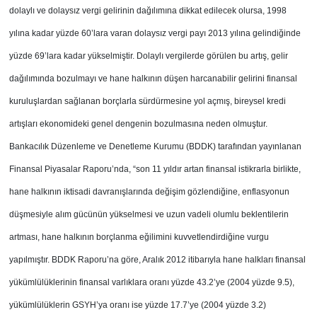
dolaylı ve dolaysız vergi gelirinin dağılımına dikkat edilecek olursa, 1998
yılına kadar yüzde 60’lara varan dolaysız vergi payı 2013 yılına gelindiğinde
yüzde 69’lara kadar yükselmiştir. Dolaylı vergilerde görülen bu artış, gelir
dağılımında bozulmayı ve hane halkının düşen harcanabilir gelirini finansal
kuruluşlardan sağlanan borçlarla sürdürmesine yol açmış, bireysel kredi
artışları ekonomideki genel dengenin bozulmasına neden olmuştur.
Bankacılık Düzenleme ve Denetleme Kurumu (BDDK) tarafından yayınlanan
Finansal Piyasalar Raporu’nda, “son 11 yıldır artan finansal istikrarla birlikte,
hane halkının iktisadi davranışlarında değişim gözlendiğine, enflasyonun
düşmesiyle alım gücünün yükselmesi ve uzun vadeli olumlu beklentilerin
artması, hane halkının borçlanma eğilimini kuvvetlendirdiğine vurgu
yapılmıştır. BDDK Raporu’na göre, Aralık 2012 itibarıyla hane halkları finansal
yükümlülüklerinin finansal varlıklara oranı yüzde 43.2’ye (2004 yüzde 9.5),
yükümlülüklerin GSYH’ya oranı ise yüzde 17.7’ye (2004 yüzde 3.2)