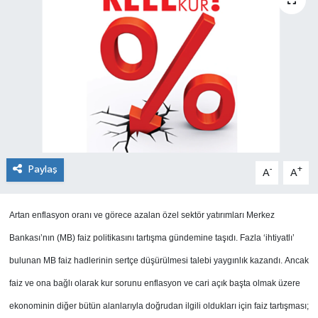
SEKTÖR
ŞİRKET PANO
SÖYLEŞİ
ÜLKE
YAŞAM
Paylaş
-
+
A
A
Artan enflasyon oranı ve görece azalan özel sektör yatırımları Merkez
Bankası’nın (MB) faiz politikasını tartışma gündemine taşıdı. Fazla ‘ihtiyatlı’
bulunan MB faiz hadlerinin sertçe düşürülmesi talebi yaygınlık kazandı. Ancak
faiz ve ona bağlı olarak kur sorunu enflasyon ve cari açık başta olmak üzere
ekonominin diğer bütün alanlarıyla doğrudan ilgili oldukları için faiz tartışması;