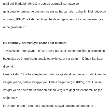
mali politikada bir dönüşüm gerçekleştirmeli, sermaye ve
gelir vergilendirmesine geçmeli ve sosyal harcamaları
daha ılımlı bir düzeyde
artırmalı, TBMM’de
kabul edilmeyi bekleyen gelir vergisi kanun
tasarısı bir an
önce çıkarılmalı.”
Bu önermeyi her yönüyle analiz eder misiniz?
Tevfik Altınok: Her şeyden önce Dünya Bankası’nın ne dediğine alıcı gözü ile
bakmakta ve önerdiklerini analiz etmekte yarar var derim… Dünya Bankası
diyor ki;
Geride kalan 12 yıllık süreçte doğrudan vergi almak yerine yani gelir, kurumlar
vergisi yerine, dolaylı vergiye yani katma değer vergisi (KDV), özel tüketim
vergisi ya da harcama üzerinden alınan vergilere geçtiniz ekonomik başarı
sağladınız…
Faiz ödemelerinin azalması sayesinde sosyal harcamaları artırdınız…