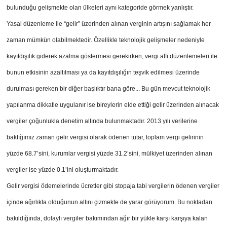
bulunduğu gelişmekte olan ülkeleri aynı kategoride görmek yanlıştır.
Yasal düzenleme ile “gelir” üzerinden alınan verginin artışını sağlamak her
zaman mümkün olabilmektedir. Özellikle teknolojik gelişmeler nedeniyle
kayıtdışılık giderek azalma göstermesi gerekirken, vergi affı düzenlemeleri ile
bunun etkisinin azaltılması ya da kayıtdışılığın teşvik edilmesi üzerinde
durulması gereken bir diğer başlıktır bana göre... Bu gün mevcut teknolojik
yapılanma dikkatle uygulanır ise bireylerin elde ettiği gelir üzerinden alınacak
vergiler çoğunlukla denetim altında bulunmaktadır. 2013 yılı verilerine
baktığımız zaman gelir vergisi olarak ödenen tutar, toplam vergi gelirinin
yüzde 68.7’sini, kurumlar vergisi yüzde 31.2’sini, mülkiyet üzerinden alınan
vergiler ise yüzde 0.1’ini oluşturmaktadır.
Gelir vergisi ödemelerinde ücretler gibi stopaja tabi vergilerin ödenen vergiler
içinde ağırlıkta olduğunun altını çizmekte de yarar görüyorum. Bu noktadan
bakıldığında, dolaylı vergiler bakımından ağır bir yükle karşı karşıya kalan