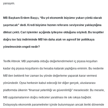
yanayım.
MB Başkanı Erdem Başçı, “Bu yıl ekonomik
büyüme yukarı yönlü olarak
şaşırtacak” dedi. Kredi büyüme hızının referans seviyesine yaklaştığına
dikkat çekti. Cari işlemler açığında
iyileşme olduğunu söyledi. Bu tespitler
doğru ise faiz indiriminde MB’nin daha atak ve agresif bir politikaya
yönelmesinin engeli nedir?
Tevfik Altınok: MB yapmakta olduğu değerlendirmeleri iç piyasa koşulları
kadar dış piyasa koşullarını da hesaba katarak yaptığına eminim. Bu nedenle
MB’den beklenti her zaman bu yönde değerleme yaparak karar vermesi
yönündedir. Oysa herkesin kabul edeceği bir diğer gerçek, uluslararası
platformda ülkenin “finansal yeterliliği ve güvenilirliği” meselesidir. Bu mesele,
MB uygulamalarının doğru neticeler yaratması ile sıkı sıkıya bağlıdır.
Dolayısıyla ekonomik parametreler içinde bulunmayan ancak ileriki dönemde