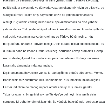
Haksızlık da etmemek gerektiğinin altını çizmek isterim. Türkiye kavuştuğu
politik istikrar sayesinde ve dünyada yaşanan ekonomik krizin de etkisiyle, bu
süreçte küresel likidite artışı sayesinde cazip bir yatırım destinasyonu
olmuştur. İç talebin canlılığını koruması, spekülatif amaçlı da olsa yabancı
yatırımcılar ve Türkiye’de sahip oldukları finansal kurumların tutumları yıllardır
cari açıkla yaşanmasına yardımcı olmuş ve Türkiye büyümesine, –dış
borçluluğunu artırarak– devam etmiştir. Artık burada dikkat edilecek husus, bu
durumun daha ne kadar sürdürülebileceği sorusuna cevap aramaktır. Cevap
ise biz de değil, özellikle uluslararası para otoritelerinin likidasyonu kısma
kararı alıp almamalarında aranmalıdır.
Dış finansmana ihtiyacımız var ise ki, cari açığımız olduğu sürece var, Merkez
Bankası’nın faiz enstrümanını kullanmamasını düşünmek mümkün değildir.
Faizler indirilirse ne olacağını para otoritesinin iyi düşünmesi gerekir.
Yabancı yatırımcı bir getirisi yok ise Türkiye’ye gelmeyi niçin tercih etsin
sorusunu iyi değerlendirmek lazımdır. Bu yönüyle bakıldığında, serbest piyasa