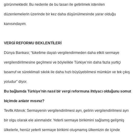
görünmektedir. Bu nedenle de bu tasarı ile getirilmek istenilen
düzenlemelerin üzerinde bir kez daha düşünülmesinde yarar olduğu
kanısındayım.
VERGİ REFORMU BEKLENTİLERİ
Dünya Bankası; “tüketime dayalı vergilendirmeden daha etkili sermaye
vergilendirilmesine geçilmesi ve böylelikle
Türkiye’nin daha fazla yurtiçi
tasarruf ve sürekli
mali sıkılık ile daha hızlı büyüyebilmesi mümkün
ve tek çıkış
yoludur” diyor.
Bu bağlamda
Türkiye’nin nasıl bir vergi reformuna ihtiyacı olduğunu somut
biçimde anlatır mısınız?
Tevfik Altınok: Sermayenin vergilendirilmesi ayrı, gelirin vergilendirilmesi ayrı
bir olgu olarak ele alınmalıdır. Yeterli sermaye birikimini sağlamış gelişmiş
ülkelerle, henüz yeterli sermaye birikimi oluşmamış ülkemizin de içinde