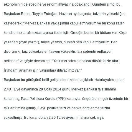
ekonominin geleceğine ve reform ihtiyacına odaklandı. Gündem şimdi bu.
Başbakan Recep Tayyip Erdoğan, Haziran ayı başında, faizlerin yüksekliğini
kastederek; “Merkez Bankası yaklaşımını kabul etmiyorum ve bu konu zaten
kendilerine tarafımızdan ayrıca iletilmiştir. Örneğin benim bir iddiam var. Köşe
yazarları şöyle yazmış, böyle yazmış, bunları ben kabul etmiyorum. Ben
diyorum ki; faiz yüksekse enflasyon yüksektir, faiz sebeptir enflasyon
neticedir” ve şöyle devam etti: “Yatırımcı adım atacaksa düşük faizle atar.
İstihdamı artırmak için yatırımlara ihtiyacımız var.”
Başbakan bu görüşünü belli gelişmeler üzerine açıkladı. Hatırlayalım; dolar
2.40 TL’ye dayanınca 29 Ocak 2014 günü Merkez Bankası faiz silahını
kullanmış, Para Politikası Kurulu (PPK) kararıyla, öngörülenin çok üzerinde bir
faiz artırımına gitmiş, 3 ayrı politika faizi ve banka borçlanma faizini
yükseltmişti. Bu karar doları 2.20 TL seviyesinin altına çekmişti.