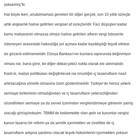
yükselmiş”tir.
Hal böyle iken, unutulmaması gereken bir diğer gerçek, son 10 yıllık süreçte
artık alışkanlık haline getirilen vergisel af süreçleridir. Faiz düşüşleri kadar
kamu maliyesinin olmazsa olmazı haline getirilen afların vergi ödeyenle
ödemeyen arasındaki haksızlığa yol açması kadar kayıtdışılığı teşvik etmesi
de gözardı edilmemelidir. Dünya Bankası’nın bunlara raporunda değinmiyor
olması ise, bana göre, bir diğer dikkat çekici nokta olarak ele alınmalıdır.
Kaldı ki, maliye politikaları değiştirilecek ise önceliğin iç tasarrufların nasıl
artırılacağına yönelik olmasına özen gösterilmelidir. Türkiye’de henüz yeterli
sermaye birikiminin olmadığından ve iç tasarrufların yetersizliğinden
sözedilirken sermaye ya da servet üzerinden vergilendirmeye gitmenin yanlış
olacağı görüşündeyim. TBMM’de beklemekte olan gelir ve kurumlar vergisi
kanun tasarısı bir reform ya da yenilik içermekten ve özellikle de iç
tasarrufların artışına yardımcı olacak teşvik hükümlerini içermekten yoksun