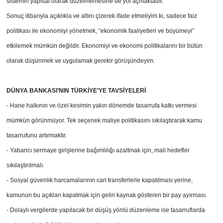
sistemin yapısal olarak düzelmemesine de yol açmaktadır.
Sonuç itibarıyla açıklıkla ve altını çizerek ifade etmeliyim ki, sadece faiz
politikası ile ekonomiyi yönetmek, “ekonomik faaliyetleri ve büyümeyi”
etkilemek mümkün değildir. Ekonomiyi ve ekonomi politikalarını bir bütün
olarak düşünmek ve uygulamak gerekir görüşündeyim.
DÜNYA BANKASI’NIN TÜRKİYE’YE TAVSİYELERİ
- Hane halkının ve özel kesimin yakın dönemde tasarrufa katkı vermesi
mümkün görünmüyor. Tek seçenek maliye politikasını sıkılaştırarak kamu
tasarrufunu artırmaktır.
- Yabancı sermaye girişlerine bağımlılığı azaltmak için, mali hedefler
sıkılaştırılmalı.
- Sosyal güvenlik harcamalarının cari transferlerle kapatılması yerine,
kamunun bu açıkları kapatmak için geliri kaynak gösteren bir pay ayırması.
- Dolaylı vergilerde yapılacak bir düşüş yönlü düzenleme ise tasarruflarda