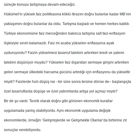
süreçte konuyu tartışmaya devam edeceğiz.
Hükümet’in yüksek faiz politikasına köklü itirazını doğru bulanlar kadar MB’nin
yaklaşımını doğru bulanlar da oldu. Tartışma başladı ve hemen herkes katıldı.
Türkiye ekonomisine faiz merceğinden bakınca tartışma salt faiz-enflasyon
ilişkisiyle sınırlı kalamazdı. Faiz mi acaba yükselen enflasyona ayak
uyduruyordu? Faizin yükselmesi tasarruf talebini artırırken kredi ve yatırım
talebini düşürüyor muydu? Yükselen faiz dışarıdan sermaye girişini artırırken
gelen sermaye ülkedeki harcama gücünü artırdığı için enflasyonu da yükseltir
miydi? Faizlerde hızlı düşüş ise –bir süre sonra tersine dönse de– başlangıçta
özel tasarruflarda düşüşe ve özel yatırımlarda artışa yol açmaz mıydı?
Bir de şu vardı: Teorik olarak doğru gibi görünen ekonomik kurallar
uygulamada yanlış olabiliyordu. Aynı ekonomik uygulama değişik
ekonomilerde, örneğin ‘Gelişmişlerde ve Gelişmekte Olanlar’da birbirine zıt
sonuçlar verebiliyordu.