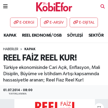
AKADEMİ
E-DERGİ
E-ARŞİV
E-DİJİTAL
BİLİŞİM PANO
KAPAK
REEL EKONOMİ/OSB
SÖYLEŞİ
SEKTÖR
DESTEK-TEŞVİK
HABERLER
KAPAK
ETKİNLİK
REEL FAİZ REEL KUR!
Türkiye ekonomisinde Cari Açık, Enflasyon, Mali
GÜNCEL
Disiplin, Büyüme ve İstihdam Artışı kapsamında
hassasiyetle aranan; Reel Fiaz Reel Kur!
HABERLER
01.07.2014 - 08:00
KAPAK
YAYINLANMA
OSB