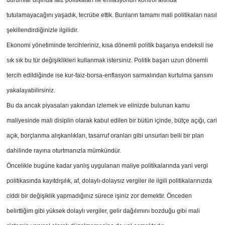
durumlar dışında faiz politikaları ile enflasyonun kontrol altında
tutulamayacağını yaşadık, tecrübe ettik. Bunların tamamı mali politikaları nasıl
şekillendirdiğinizle ilgilidir.
Ekonomi yönetiminde tercihleriniz, kısa dönemli politik başarıya endeksli ise
sık sık bu tür değişiklikleri kullanmak istersiniz. Politik başarı uzun dönemli
tercih edildiğinde ise kur-faiz-borsa-enflasyon sarmalından kurtulma şansını
yakalayabilirsiniz.
Bu da ancak piyasaları yakından izlemek ve elinizde bulunan kamu
maliyesinde mali disiplin olarak kabul edilen bir bütün içinde, bütçe açığı, cari
açık, borçlanma alışkanlıkları, tasarruf oranları gibi unsurları belli bir plan
dahilinde rayına oturtmanızla mümkündür.
Öncelikle bugüne kadar yanlış uygulanan maliye politikalarında yani vergi
politikasında kayıtdışılık, af, dolaylı-dolaysız vergiler ile ilgili politikalarınızda
ciddi bir değişiklik yapmadığınız sürece işiniz zor demektir. Önceden
belirttiğim gibi yüksek dolaylı vergiler, gelir dağılımını bozduğu gibi mali