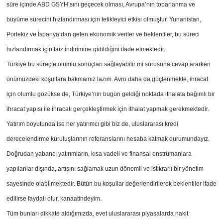
süre içinde ABD GSYH’sını geçecek olması, Avrupa’nın toparlanma ve
büyüme sürecini hızlandırması için tetikleyici etkisi olmuştur. Yunanistan,
Portekiz ve İspanya’dan gelen ekonomik veriler ve beklentiler, bu süreci
hızlandırmak için faiz indirimine gidildiğini ifade etmektedir.
Türkiye bu süreçte olumlu sonuçları sağlayabilir mi sorusuna cevap ararken
önümüzdeki koşullara bakmamız lazım. Avro daha da güçlenmekte, ihracat
için olumlu gözükse de, Türkiye’nin bugün geldiği noktada ithalata bağımlı bir
ihracat yapısı ile ihracatı gerçekleştirmek için ithalat yapmak gerekmektedir.
Yatırım boyutunda ise her yatırımcı gibi biz de, uluslararası kredi
derecelendirme kuruluşlarının referanslarını hesaba katmak durumundayız.
Doğrudan yabancı yatırımların, kısa vadeli ve finansal enstrümanlara
yapılanlar dışında, artışını sağlamak uzun dönemli ve istikrarlı bir yönetim
sayesinde olabilmektedir. Bütün bu koşullar değerlendirilerek beklentiler ifade
edilirse faydalı olur, kanaatindeyim.
Tüm bunları dikkate aldığımızda, evet uluslararası piyasalarda nakit