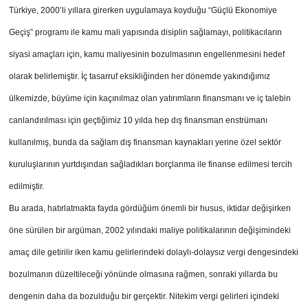
Türkiye, 2000’li yıllara girerken uygulamaya koyduğu “Güçlü Ekonomiye
Geçiş” programı ile kamu mali yapısında disiplin sağlamayı, politikacıların
siyasi amaçları için, kamu maliyesinin bozulmasının engellenmesini hedef
olarak belirlemiştir. İç tasarruf eksikliğinden her dönemde yakındığımız
ülkemizde, büyüme için kaçınılmaz olan yatırımların finansmanı ve iç talebin
canlandırılması için geçtiğimiz 10 yılda hep dış finansman enstrümanı
kullanılmış, bunda da sağlam dış finansman kaynakları yerine özel sektör
kuruluşlarının yurtdışından sağladıkları borçlanma ile finanse edilmesi tercih
edilmiştir.
Bu arada, hatırlatmakta fayda gördüğüm önemli bir husus, iktidar değişirken
öne sürülen bir argüman, 2002 yılındaki maliye politikalarının değişimindeki
amaç dile getirilir iken kamu gelirlerindeki dolaylı-dolaysız vergi dengesindeki
bozulmanın düzeltileceği yönünde olmasına rağmen, sonraki yıllarda bu
dengenin daha da bozulduğu bir gerçektir. Nitekim vergi gelirleri içindeki