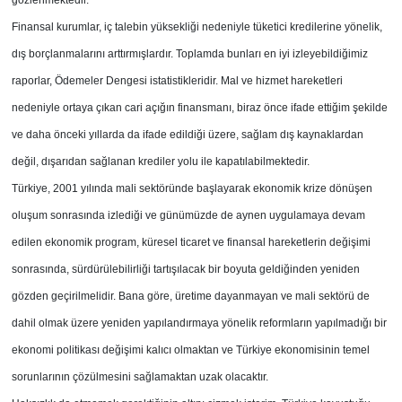
gözlenmektedir.
Finansal kurumlar, iç talebin yüksekliği nedeniyle tüketici kredilerine yönelik,
dış borçlanmalarını arttırmışlardır. Toplamda bunları en iyi izleyebildiğimiz
raporlar, Ödemeler Dengesi istatistikleridir. Mal ve hizmet hareketleri
nedeniyle ortaya çıkan cari açığın finansmanı, biraz önce ifade ettiğim şekilde
ve daha önceki yıllarda da ifade edildiği üzere, sağlam dış kaynaklardan
değil, dışarıdan sağlanan krediler yolu ile kapatılabilmektedir.
Türkiye, 2001 yılında mali sektöründe başlayarak ekonomik krize dönüşen
oluşum sonrasında izlediği ve günümüzde de aynen uygulamaya devam
edilen ekonomik program, küresel ticaret ve finansal hareketlerin değişimi
sonrasında, sürdürülebilirliği tartışılacak bir boyuta geldiğinden yeniden
gözden geçirilmelidir. Bana göre, üretime dayanmayan ve mali sektörü de
dahil olmak üzere yeniden yapılandırmaya yönelik reformların yapılmadığı bir
ekonomi politikası değişimi kalıcı olmaktan ve Türkiye ekonomisinin temel
sorunlarının çözülmesini sağlamaktan uzak olacaktır.