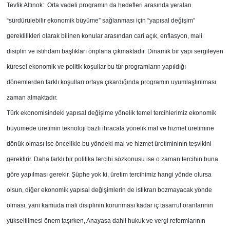
Tevfik Altınok: Orta vadeli programın da hedefleri arasında yeralan
“sürdürülebilir ekonomik büyüme” sağlanması için “yapısal değişim”
gereklilikleri olarak bilinen konular arasından cari açık, enflasyon, mali
disiplin ve istihdam başlıkları önplana çıkmaktadır. Dinamik bir yapı sergileyen
küresel ekonomik ve politik koşullar bu tür programların yapıldığı
dönemlerden farklı koşulları ortaya çıkardığında programın uyumlaştırılması
zaman almaktadır.
Türk ekonomisindeki yapısal değişime yönelik temel tercihlerimiz ekonomik
büyümede üretimin teknoloji bazlı ihracata yönelik mal ve hizmet üretimine
dönük olması ise öncelikle bu yöndeki mal ve hizmet üretimininin teşvikini
gerektirir. Daha farklı bir politika tercihi sözkonusu ise o zaman tercihin buna
göre yapılması gerekir. Şüphe yok ki, üretim tercihimiz hangi yönde olursa
olsun, diğer ekonomik yapısal değişimlerin de istikrarı bozmayacak yönde
olması, yani kamuda mali disiplinin korunması kadar iç tasarruf oranlarının
yükseltilmesi önem taşırken, Anayasa dahil hukuk ve vergi reformlarının