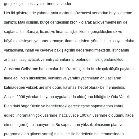
gerçekleştirilmesi ayrı bir önem arz eder.
Her iki gösterge de yabancı yatırımcıların güvencesi açısından büyük öneme
sahiptir. Mali disiplin, bütçe dengesinin kronik olarak açık vermemesini de
sağlamalıdır. Sanayi, ticaret ve finansal işbirliklerini gerçekleştirmek ve
büyütmek isteyen yabancı sermaye, finansal sistem yönetiminin sosyal refaha
yaklaşımını, insan ve çevreye bakış açısını değerlendirmektedir. İstihdamın
artmasını sağlayacak verimli yatırımların projelendirilmesi gerekmektedir.
Araştırma Geliştirme harcamaları henüz milli gelirin içinde çok düşük paylarla
ifade edilirken ülkemizde, yenilikçi ve yaratıcı yatırımların önü açılarak
katmadeğeri yüksek üretime doğru kayması hedef olarak belirlenmelidir.
Ancak, 2006 yılından bu yana uygulamada olduğunu bildiğimiz Orta Vadeli
Plan’daki öngörülerin ve hedeflerdeki gerçekleşme sapmalarının kabul
edilebilir oranların çok üzerinde, hatta yüzde 100’ün üzerinde olduğunu ifade
etmenin gereğine inanıyorum. Bu sapmaların yüksek olmasının plan ve
programa olan güveni sarstığının bilinci ile hedeflerin belirlenmesinden