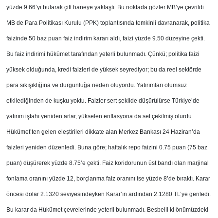
yüzde 9.66’yı bularak çift haneye yaklaştı. Bu noktada gözler MB’ye çevrildi.
MB de Para Politikası Kurulu (PPK) toplantısında temkinli davranarak, politika
faizinde 50 baz puan faiz indirim kararı aldı, faizi yüzde 9.50 düzeyine çekti.
Bu faiz indirimi hükümet tarafından yeterli bulunmadı. Çünkü; politika faizi
yüksek olduğunda, kredi faizleri de yüksek seyrediyor; bu da reel sektörde
para sıkışıklığına ve durgunluğa neden oluyordu. Yatırımları olumsuz
etkilediğinden de kuşku yoktu. Faizler sert şekilde düşürülürse Türkiye’de
yatırım iştahı yeniden artar, yükselen enflasyona da set çekilmiş olurdu.
Hükümet’ten gelen eleştirileri dikkate alan Merkez Bankası 24 Haziran’da
faizleri yeniden düzenledi. Buna göre; haftalık repo faizini 0.75 puan (75 baz
puan) düşürerek yüzde 8.75’e çekti. Faiz koridorunun üst bandı olan marjinal
fonlama oranını yüzde 12, borçlanma faiz oranını ise yüzde 8’de bıraktı. Karar
öncesi dolar 2.1320 seviyesindeyken Karar’ın ardından 2.1280 TL’ye geriledi.
Bu karar da Hükümet çevrelerinde yeterli bulunmadı. Besbelli ki önümüzdeki