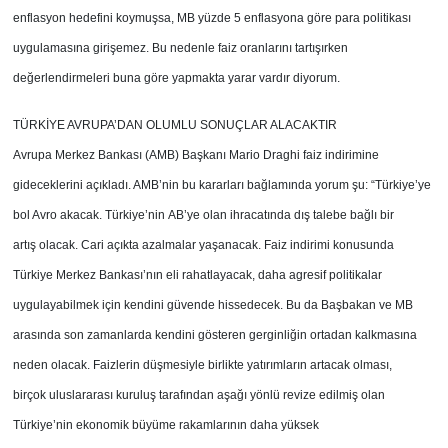
enflasyon hedefini koymuşsa, MB yüzde 5 enflasyona göre para politikası
uygulamasına girişemez. Bu nedenle faiz oranlarını tartışırken
değerlendirmeleri buna göre yapmakta yarar vardır diyorum.
TÜRKİYE AVRUPA’DAN OLUMLU
SONUÇLAR ALACAKTIR
Avrupa Merkez Bankası (AMB) Başkanı Mario Draghi faiz indirimine
gideceklerini
açıkladı. AMB’nin bu kararları bağlamında yorum şu: “Türkiye’ye
bol Avro akacak. Türkiye’nin AB’ye olan ihracatında dış talebe bağlı bir
artış olacak. Cari açıkta azalmalar yaşanacak. Faiz indirimi konusunda
Türkiye Merkez Bankası’nın eli rahatlayacak, daha agresif politikalar
uygulayabilmek için kendini güvende hissedecek. Bu da Başbakan ve MB
arasında son zamanlarda kendini gösteren gerginliğin ortadan kalkmasına
neden olacak. Faizlerin düşmesiyle birlikte yatırımların artacak olması,
birçok uluslararası kuruluş tarafından aşağı yönlü revize edilmiş olan
Türkiye’nin ekonomik büyüme rakamlarının daha yüksek