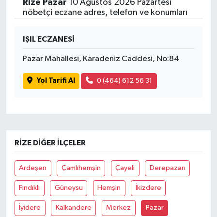
Rize Pazar
10 Ağustos 2026 Pazartesi
nöbetçi eczane adres, telefon ve konumları
IŞIL ECZANESİ
Pazar Mahallesi, Karadeniz Caddesi, No:84
Yol Tarifi Al
0 (464) 612 56 31
RIZE DIĞER İLÇELER
Ardeşen
Çamlıhemşin
Çayeli
Derepazarı
Fındıklı
Güneysu
Hemşin
İkizdere
İyidere
Kalkandere
Merkez
Pazar