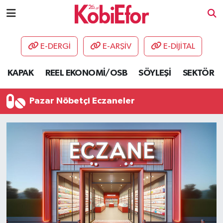
AKADEMİ
E-DERGİ
E-ARŞİV
E-DİJİTAL
BİLİŞİM PANO
KAPAK
REEL EKONOMİ/OSB
SÖYLEŞİ
SEKTÖR
DESTEK-TEŞVİK
Pazar Nöbetçi Eczaneler
ETKİNLİK
GÜNCEL
HABERLER
KAPAK
OSB