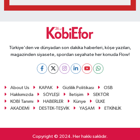
Türkiye'den ve dünyadan son dakika haberleri, köşe yazıları,
magazinden siyasete, spordan seyahate her konuda Flow!
About Us
KAPAK
Gizlilik Politikası
OSB
Hakkımızda
SÖYLEŞİ
İletişim
SEKTÖR
KOBİ Tanımı
HABERLER
Künye
ÜLKE
AKADEMİ
DESTEK-TEŞVİK
YAŞAM
ETKİNLİK
Copyright © 2024. Her hakkı saklıdır.