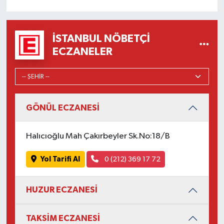
İSTANBUL NÖBETÇI
ECZANELER
GÖNÜL ECZANESİ
Halıcıoğlu Mah Çakırbeyler Sk.No:18/B
Yol Tarifi Al
0 (212) 369 17 72
HUZUR ECZANESİ
TAKSİM ECZANESİ