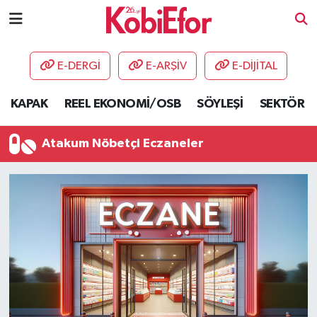
AKADEMİ
E-DERGİ
E-ARŞİV
E-DİJİTAL
BİLİŞİM PANO
KAPAK
REEL EKONOMİ/OSB
SÖYLEŞİ
SEKTÖR
DESTEK-TEŞVİK
Atakum Nöbetçi Eczaneler
ETKİNLİK
GÜNCEL
HABERLER
KAPAK
OSB