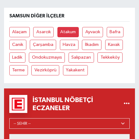
SAMSUN DIĞER İLÇELER
Alaçam
Asarcık
Atakum
Ayvacık
Bafra
Canik
Çarşamba
Havza
İlkadım
Kavak
Ladik
Ondokuzmayıs
Salıpazarı
Tekkeköy
Terme
Vezirköprü
Yakakent
İSTANBUL NÖBETÇI
ECZANELER