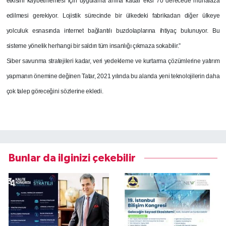
etkisini kaybetmemesi için uygulama anına kadar eksi 70 derecede muhafaza
edilmesi gerekiyor. Lojistik sürecinde bir ülkedeki fabrikadan diğer ülkeye
yolculuk esnasında internet bağlantılı buzdolaplarına ihtiyaç bulunuyor. Bu
sisteme yönelik herhangi bir saldırı tüm insanlığı çıkmaza sokabilir.”
Siber savunma stratejileri kadar, veri yedekleme ve kurtarma çözümlerine yatırım
yapmanın önemine değinen Tatar, 2021 yılında bu alanda yeni teknolojilerin daha
çok talep göreceğini sözlerine ekledi.
Bunlar da ilginizi çekebilir