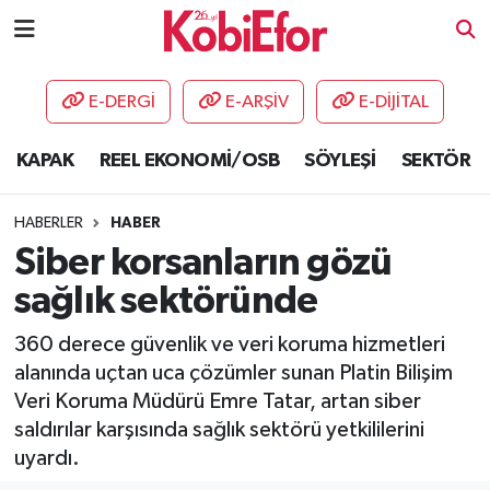
AKADEMİ
E-DERGİ
E-ARŞİV
E-DİJİTAL
BİLİŞİM PANO
KAPAK
REEL EKONOMİ/OSB
SÖYLEŞİ
SEKTÖR
DESTEK-TEŞVİK
HABERLER
HABER
ETKİNLİK
Siber korsanların gözü
sağlık sektöründe
GÜNCEL
360 derece güvenlik ve veri koruma hizmetleri
HABERLER
alanında uçtan uca çözümler sunan Platin Bilişim
Veri Koruma Müdürü Emre Tatar, artan siber
KAPAK
saldırılar karşısında sağlık sektörü yetkililerini
uyardı.
OSB