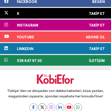
FACEBOOK
BEĞEN
X
TAKIP ET
INSTAGRAM
TAKIP ET
YOUTUBE
ABONE OL
LINKEDIN
TAKIP ET
538 647 97 30
İLETIŞIM
Türkiye'den ve dünyadan son dakika haberleri, köşe yazıları,
magazinden siyasete, spordan seyahate her konuda Flow!