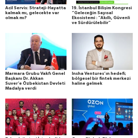
Acil Servis: Strateji-Hayatta
19. İstanbul Bilişim Kongresi
kalmak mı, gelecekte var
“Geleceğin Sayısal
olmak mı?
Ekosistemi : "Akıllı, Güvenli
ve Sürdürülebilir"
Marmara Grubu Vakfı Genel
Insha Ventures’ın hedefi;
Başkanı Dr. Akkan
bölgesel bir fintek merkezi
Suver’e Özbekistan Devleti
haline gelmek
Madalya verdi