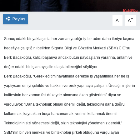
Paylaş
-
+
A
A
Sonuç odaklı bir yaklaşımla her zaman yaptığı işi bir adım daha ileriye taşıma
hedefiyle çalıştığını belirten Sigorta Bilgi ve Gözetim Merkezi (SBM) CIO’su
Berk Bacakoğlu, kalıcı başarıya ancak bütün paydaşların yararına, anlam ve
değer odaklı bir iş anlayışı ile ulaşılabileceğini söylüyor.
Berk Bacakoğlu, “Gerek eğitim hayatımda gerekse iş yaşantımda her ne iş
yaptıysam en iyi şekilde ve hakkını vererek yapmaya çalıştım. Ürettiğim işlerin
kalitesinin her zaman üst düzeyde olmasına özen gösteririm” diyor ve
vurguluyor: “Daha teknolojik olmak önemli değil, teknolojiyi daha doğru
kullanmak, kaynakları boşa harcamamak, verimli kullanmak önemli.
Teknolojinin sizi yönetmesi değil, sizin teknolojiyi yönetmeniz gerekli.”
SBM’nin bir veri merkezi ve bir teknoloji şirketi olduğunu vurgulayan