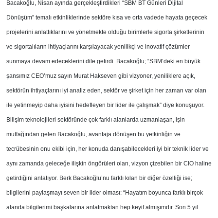
Bacakoğlu, Nisan ayında gerçekleştirdikleri “SBM BT Günleri Dijital
Dönüşüm” temalı etkinliklerinde sektöre kısa ve orta vadede hayata geçecek
projelerini anlattıklarını ve yönetmekte olduğu birimlerle sigorta şirketlerinin
ve sigortalıların ihtiyaçlarını karşılayacak yenilikçi ve inovatif çözümler
sunmaya devam edeceklerini dile getirdi. Bacakoğlu; “SBM’deki en büyük
şansımız CEO’muz sayın Murat Hakseven gibi vizyoner, yeniliklere açık,
sektörün ihtiyaçlarını iyi analiz eden, sektör ve şirket için her zaman var olan
ile yetinmeyip daha iyisini hedefleyen bir lider ile çalışmak” diye konuşuyor.
Bilişim teknolojileri sektöründe çok farklı alanlarda uzmanlaşan, işin
mutfağından gelen Bacakoğlu, avantaja dönüşen bu yetkinliğin ve
tecrübesinin onu ekibi için, her konuda danışabilecekleri iyi bir teknik lider ve
aynı zamanda geleceğe ilişkin öngörüleri olan, vizyon çizebilen bir CIO haline
getirdiğini anlatıyor. Berk Bacakoğlu’nu farklı kılan bir diğer özelliği ise;
bilgilerini paylaşmayı seven bir lider olması: “Hayatım boyunca farklı birçok
alanda bilgilerimi başkalarına anlatmaktan hep keyif almışımdır. Son 5 yıl