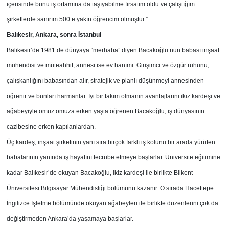
içerisinde bunu iş ortamına da taşıyabilme fırsatım oldu ve çalıştığım
şirketlerde sanırım 500’e yakın öğrencim olmuştur.”
Balıkesir, Ankara, sonra İstanbul
Balıkesir’de 1981’de dünyaya “merhaba” diyen Bacakoğlu’nun babası inşaat
mühendisi ve müteahhit, annesi ise ev hanımı. Girişimci ve özgür ruhunu,
çalışkanlığını babasından alır, stratejik ve planlı düşünmeyi annesinden
öğrenir ve bunları harmanlar. İyi bir takım olmanın avantajlarını ikiz kardeşi ve
ağabeyiyle omuz omuza erken yaşta öğrenen Bacakoğlu, iş dünyasının
cazibesine erken kapılanlardan.
Üç kardeş, inşaat şirketinin yanı sıra birçok farklı iş kolunu bir arada yürüten
babalarının yanında iş hayatını tecrübe etmeye başlarlar. Üniversite eğitimine
kadar Balıkesir’de okuyan Bacakoğlu, ikiz kardeşi ile birlikte Bilkent
Üniversitesi Bilgisayar Mühendisliği bölümünü kazanır. O sırada Hacettepe
İngilizce İşletme bölümünde okuyan ağabeyleri ile birlikte düzenlerini çok da
değiştirmeden Ankara’da yaşamaya başlarlar.