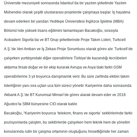
Üniversite mezuniyeti sonrasında İstanbul’da bir yazılım şirketinde Yazılım
Mühendisi olarak çeşitli uluslararası projelerde çalışmaya başlar. İş hayatına
devam ederken bir yandan Yeditepe Üniversitesi İngilizce İşletme (MBA)
Bölümü’nde yüksek lisans eğitimini tamamlayan Bacakoğlu, sırasıyla
Acıbadem Sigorta’da ve BT Grup şirketlerinde Proje Takım Lideri, Turkcell
A.Ş.’de Veri Ambarı ve İş Zekası Proje Sorumlusu olarak görev alır. Turkcell’de
çalışırken yurtdışındaki diğer operatörlere Türkiye’de kazandığı tecrübeleri
aktarma fırsatı doğar ve bir ekip kurarak Avrupa ve Asya’daki farklı GSM
operatörlerine 3 yıl boyunca danışmanlık verir. Bu süre zarfında ekibin takım
liderliğinin yanı sıra uçtan uca tüm süreci yönetir. Kariyerine daha sonrasında
Akbank A.Ş.’de BT Kurumsal Mimari’de görev alarak devam eder ve 2018
Ağustos’ta SBM bünyesine CIO olarak katılır.
Bacakoğlu, “Kariyerim boyunca ‘telekom, finans ve sigorta’ sektörlerinde farklı
pozisyonlarda çalıştım, bu sektörlerde çalışırken hem teknik hem de yönetim
konularında rutin bir çalışma ortamının oluştuğunu hissettiğimde her zaman