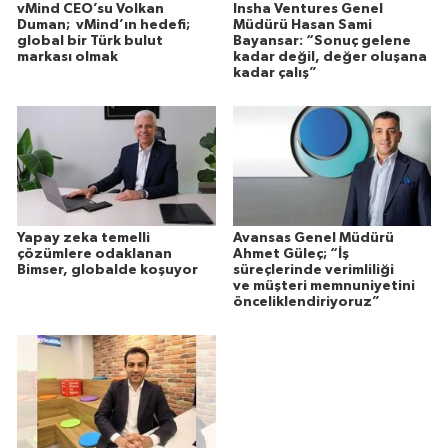
vMind CEO’su Volkan
Insha Ventures Genel
Duman; vMind’ın hedefi;
Müdürü Hasan Sami
global bir Türk bulut
Bayansar: “Sonuç gelene
markası olmak
kadar değil, değer oluşana
kadar çalış”
Yapay zeka temelli
Avansas Genel Müdürü
çözümlere odaklanan
Ahmet Güleç; “İş
Bimser, globalde koşuyor
süreçlerinde verimliliği
ve müşteri memnuniyetini
önceliklendiriyoruz”