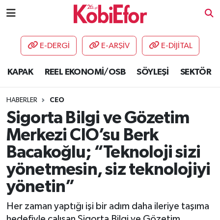
AKADEMİ
E-DERGİ
E-ARŞİV
E-DİJİTAL
BİLİŞİM PANO
KAPAK
REEL EKONOMİ/OSB
SÖYLEŞİ
SEKTÖR
DESTEK-TEŞVİK
HABERLER
CEO
ETKİNLİK
Sigorta Bilgi ve Gözetim
Merkezi CIO’su Berk
GÜNCEL
Bacakoğlu; “Teknoloji sizi
HABERLER
yönetmesin, siz teknolojiyi
yönetin”
KAPAK
Her zaman yaptığı işi bir adım daha ileriye taşıma
OSB
hedefiyle çalışan Sigorta Bilgi ve Gözetim