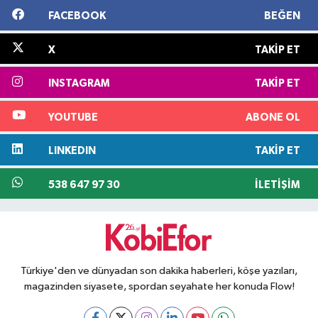
FACEBOOK
BEĞEN
X
TAKIP ET
INSTAGRAM
TAKIP ET
YOUTUBE
ABONE OL
LINKEDIN
TAKIP ET
538 647 97 30
İLETIŞIM
Türkiye'den ve dünyadan son dakika haberleri, köşe yazıları,
magazinden siyasete, spordan seyahate her konuda Flow!