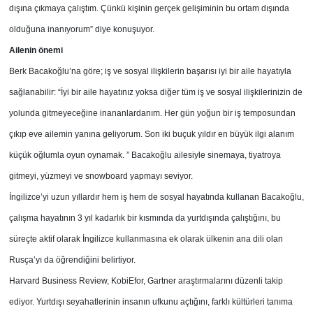
dışına çıkmaya çalıştım. Çünkü kişinin gerçek gelişiminin bu ortam dışında
olduğuna inanıyorum” diye konuşuyor.
Ailenin önemi
Berk Bacakoğlu’na göre; iş ve sosyal ilişkilerin başarısı iyi bir aile hayatıyla
sağlanabilir: “İyi bir aile hayatınız yoksa diğer tüm iş ve sosyal ilişkilerinizin de
yolunda gitmeyeceğine inananlardanım. Her gün yoğun bir iş temposundan
çıkıp eve ailemin yanına geliyorum. Son iki buçuk yıldır en büyük ilgi alanım
küçük oğlumla oyun oynamak. ” Bacakoğlu ailesiyle sinemaya, tiyatroya
gitmeyi, yüzmeyi ve snowboard yapmayı seviyor.
İngilizce’yi uzun yıllardır hem iş hem de sosyal hayatında kullanan Bacakoğlu,
çalışma hayatının 3 yıl kadarlık bir kısmında da yurtdışında çalıştığını, bu
süreçte aktif olarak İngilizce kullanmasına ek olarak ülkenin ana dili olan
Rusça’yı da öğrendiğini belirtiyor.
Harvard Business Review, KobiEfor, Gartner araştırmalarını düzenli takip
ediyor. Yurtdışı seyahatlerinin insanın ufkunu açtığını, farklı kültürleri tanıma