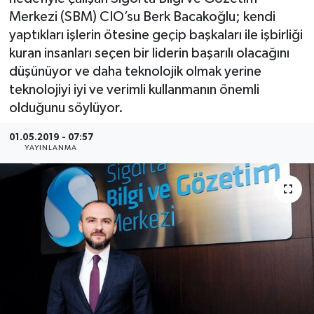
Merkezi (SBM) CIO’su Berk Bacakoğlu; kendi
SEKTÖR
yaptıkları işlerin ötesine geçip başkaları ile işbirliği
kuran insanları seçen bir liderin başarılı olacağını
ŞİRKET PANO
düşünüyor ve daha teknolojik olmak yerine
teknolojiyi iyi ve verimli kullanmanın önemli
SÖYLEŞİ
olduğunu söylüyor.
ÜLKE
01.05.2019 - 07:57
YAYINLANMA
YAŞAM