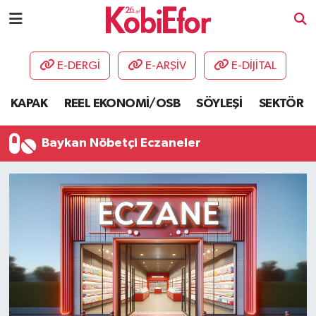
AKADEMİ
E-DERGİ
E-ARŞİV
E-DİJİTAL
BİLİŞİM PANO
KAPAK
REEL EKONOMİ/OSB
SÖYLEŞİ
SEKTÖR
DESTEK-TEŞVİK
Baykan Nöbetçi Eczaneler
ETKİNLİK
GÜNCEL
HABERLER
KAPAK
OSB