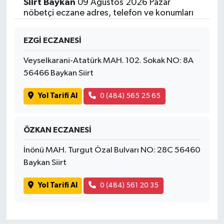
Siirt Baykan
09 Ağustos 2026 Pazar
nöbetçi eczane adres, telefon ve konumları
EZGİ ECZANESİ
Veyselkarani-Atatürk MAH. 102. Sokak NO: 8A
56466 Baykan Siirt
Yol Tarifi Al
0 (484) 565 25 65
ÖZKAN ECZANESİ
İnönü MAH. Turgut Özal Bulvarı NO: 28C 56460
Baykan Siirt
Yol Tarifi Al
0 (484) 561 20 35