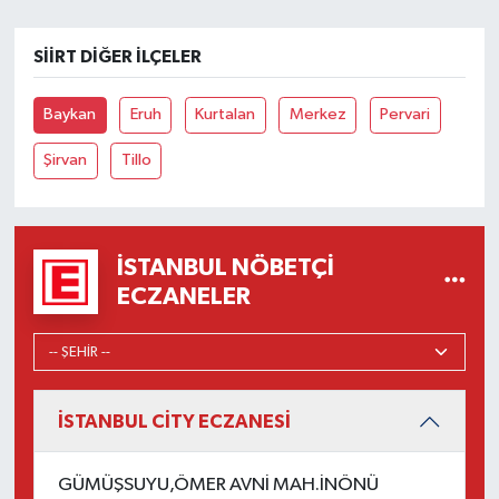
SIIRT DIĞER İLÇELER
Baykan
Eruh
Kurtalan
Merkez
Pervari
Şirvan
Tillo
İSTANBUL NÖBETÇI
ECZANELER
İSTANBUL CİTY ECZANESİ
GÜMÜŞSUYU,ÖMER AVNİ MAH.İNÖNÜ