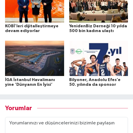
KOBİ’leri dijitalleştirmeye
YenidenBiz Derneği 10 yılda
devam ediyorlar
500 bin kadına ulaştı
İGA İstanbul Havalimanı
Bilyoner, Anadolu Efes’e
yine ‘Dünyanın En İyisi’
50. yılında da sponsor
Yorumlar