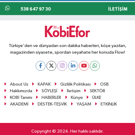
538 647 97 30
İLETIŞIM
Türkiye'den ve dünyadan son dakika haberleri, köşe yazıları,
magazinden siyasete, spordan seyahate her konuda Flow!
About Us
KAPAK
Gizlilik Politikası
OSB
Hakkımızda
SÖYLEŞİ
İletişim
SEKTÖR
KOBİ Tanımı
HABERLER
Künye
ÜLKE
AKADEMİ
DESTEK-TEŞVİK
YAŞAM
ETKİNLİK
Copyright © 2024. Her hakkı saklıdır.