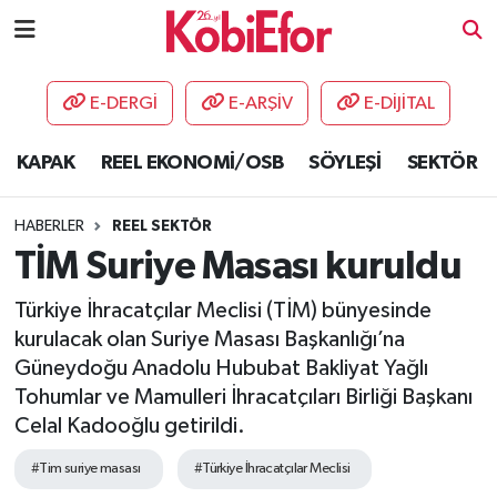
AKADEMİ
E-DERGİ
E-ARŞİV
E-DİJİTAL
BİLİŞİM PANO
KAPAK
REEL EKONOMİ/OSB
SÖYLEŞİ
SEKTÖR
DESTEK-TEŞVİK
HABERLER
REEL SEKTÖR
ETKİNLİK
TİM Suriye Masası kuruldu
Türkiye İhracatçılar Meclisi (TİM) bünyesinde
GÜNCEL
kurulacak olan Suriye Masası Başkanlığı’na
Güneydoğu Anadolu Hububat Bakliyat Yağlı
HABERLER
Tohumlar ve Mamulleri İhracatçıları Birliği Başkanı
KAPAK
Celal Kadooğlu getirildi.
#Tim suriye masası
#Türkiye İhracatçılar Meclisi
OSB