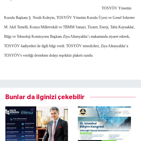
TOSYÖV Yönetim
Kurulu Başkanı Ş. Nezih Kuleyin, TOSYÖV Yönetim Kurulu Üyesi ve Genel Sekreter
M. Akif Temelli, Konya Milletvekili ve TBMM Sanayi, Ticaret, Enerji, Tabii Kaynaklar,
Bilgi ve Teknoloji Komisyonu Başkanı Ziya Altunyaldız’ı makamında ziyaret ederek,
TOSYÖV faaliyetleri ile ilgili bilgi verdi. TOSYÖV temsilcileri, Ziya Altunyaldız’a
TOSYÖV'e verdiği destekten dolayı teşekkür plaketi sundu.
Bunlar da ilginizi çekebilir