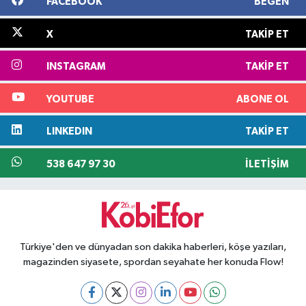
FACEBOOK
BEĞEN
X
TAKIP ET
INSTAGRAM
TAKIP ET
YOUTUBE
ABONE OL
LINKEDIN
TAKIP ET
538 647 97 30
İLETIŞIM
Türkiye'den ve dünyadan son dakika haberleri, köşe yazıları,
magazinden siyasete, spordan seyahate her konuda Flow!