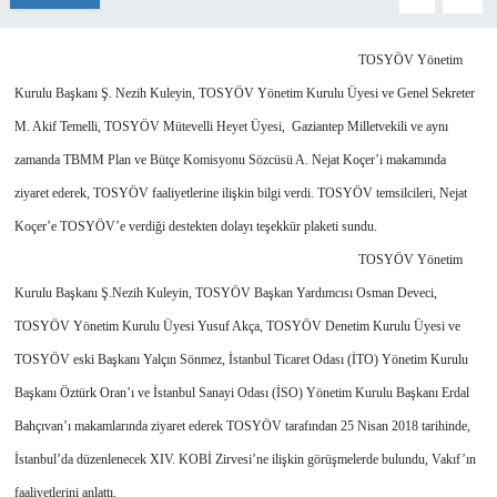
TOSYÖV Yönetim
Kurulu Başkanı Ş. Nezih Kuleyin, TOSYÖV Yönetim Kurulu Üyesi ve Genel Sekreter
M. Akif Temelli, TOSYÖV Mütevelli Heyet Üyesi, Gaziantep Milletvekili ve aynı
zamanda TBMM Plan ve Bütçe Komisyonu Sözcüsü A. Nejat Koçer’i makamında
ziyaret ederek, TOSYÖV faaliyetlerine ilişkin bilgi verdi. TOSYÖV temsilcileri, Nejat
Koçer’e TOSYÖV’e verdiği destekten dolayı teşekkür plaketi sundu.
TOSYÖV Yönetim
Kurulu Başkanı Ş.Nezih Kuleyin, TOSYÖV Başkan Yardımcısı Osman Deveci,
TOSYÖV Yönetim Kurulu Üyesi Yusuf Akça, TOSYÖV Denetim Kurulu Üyesi ve
TOSYÖV eski Başkanı Yalçın Sönmez, İstanbul Ticaret Odası (İTO) Yönetim Kurulu
Başkanı Öztürk Oran’ı ve İstanbul Sanayi Odası (İSO) Yönetim Kurulu Başkanı Erdal
Bahçıvan’ı makamlarında ziyaret ederek TOSYÖV tarafından 25 Nisan 2018 tarihinde,
İstanbul’da düzenlenecek XIV. KOBİ Zirvesi’ne ilişkin görüşmelerde bulundu, Vakıf’ın
faaliyetlerini anlattı.