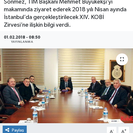
Sönmez, TİM Başkanı Mehmet Büyükekşi’yi
makamında ziyaret ederek 2018 yılı Nisan ayında
SEKTÖR
İstanbul’da gerçekleştirilecek XIV. KOBİ
Zirvesi’ne ilişkin bilgi verdi.
ŞİRKET PANO
01.02.2018 - 08:50
SÖYLEŞİ
YAYINLANMA
ÜLKE
YAŞAM
Paylaş
-
+
A
A