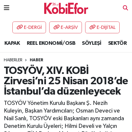
AKADEMİ
E-DERGİ
E-ARŞİV
E-DİJİTAL
BİLİŞİM PANO
KAPAK
REEL EKONOMİ/OSB
SÖYLEŞİ
SEKTÖR
DESTEK-TEŞVİK
HABERLER
HABER
ETKİNLİK
TOSYÖV, XIV. KOBİ
Zirvesi’ni 25 Nisan 2018’de
GÜNCEL
İstanbul’da düzenleyecek
HABERLER
TOSYÖV Yönetim Kurulu Başkanı Ş. Nezih
Kuleyin, Başkan Yardımcıları; Osman Deveci ve
KAPAK
Nail Sanlı, TOSYÖV eski Başkanları aynı zamanda
Denetim Kurulu Üyeleri; Hilmi Develi ve Yalçın
OSB