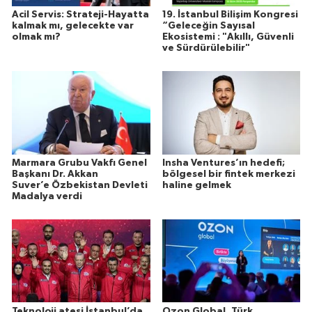
Acil Servis: Strateji-Hayatta
19. İstanbul Bilişim Kongresi
kalmak mı, gelecekte var
“Geleceğin Sayısal
olmak mı?
Ekosistemi : "Akıllı, Güvenli
ve Sürdürülebilir"
Marmara Grubu Vakfı Genel
Insha Ventures’ın hedefi;
Başkanı Dr. Akkan
bölgesel bir fintek merkezi
Suver’e Özbekistan Devleti
haline gelmek
Madalya verdi
Teknoloji ateşi İstanbul’da
Ozon Global, Türk